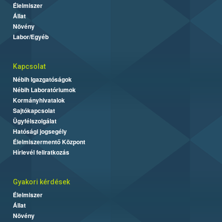
Élelmiszer
Állat
Növény
Labor/Egyéb
Kapcsolat
Nébih Igazgatóságok
Nébih Laboratóriumok
Kormányhivatalok
Sajtókapcsolat
Ügyfélszolgálat
Hatósági jogsegély
Élelmiszermentő Központ
Hírlevél feliratkozás
Gyakori kérdések
Élelmiszer
Állat
Növény