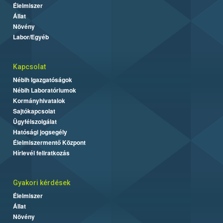
Élelmiszer
Állat
Növény
Labor/Egyéb
Kapcsolat
Nébih Igazgatóságok
Nébih Laboratóriumok
Kormányhivatalok
Sajtókapcsolat
Ügyfélszolgálat
Hatósági jogsegély
Élelmiszermentő Központ
Hírlevél feliratkozás
Gyakori kérdések
Élelmiszer
Állat
Növény