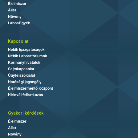
Élelmiszer
Állat
Növény
Labor/Egyéb
Kapcsolat
Nébih Igazgatóságok
Nébih Laboratóriumok
Kormányhivatalok
Sajtókapcsolat
Ügyfélszolgálat
Hatósági jogsegély
Élelmiszermentő Központ
Hírlevél feliratkozás
Gyakori kérdések
Élelmiszer
Állat
Növény