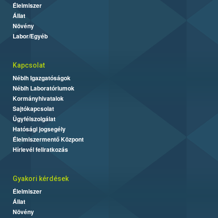
Élelmiszer
Állat
Növény
Labor/Egyéb
Kapcsolat
Nébih Igazgatóságok
Nébih Laboratóriumok
Kormányhivatalok
Sajtókapcsolat
Ügyfélszolgálat
Hatósági jogsegély
Élelmiszermentő Központ
Hírlevél feliratkozás
Gyakori kérdések
Élelmiszer
Állat
Növény