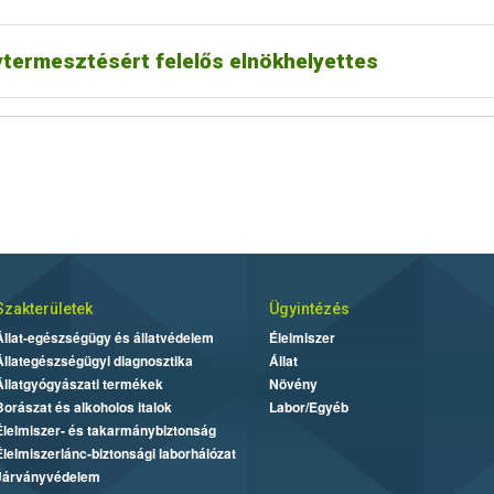
termesztésért felelős elnökhelyettes
Szakterületek
Ügyintézés
Állat-egészségügy és állatvédelem
Élelmiszer
Állategészségügyi diagnosztika
Állat
Állatgyógyászati termékek
Növény
Borászat és alkoholos italok
Labor/Egyéb
Élelmiszer- és takarmánybiztonság
Élelmiszerlánc-biztonsági laborhálózat
Járványvédelem