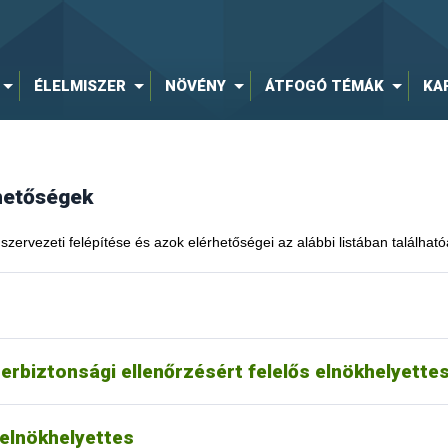
ÉLELMISZER
NÖVÉNY
ÁTFOGÓ TÉMÁK
KA
rhetőségek
szervezeti felépítése és azok elérhetőségei az alábbi listában található
zerbiztonsági ellenőrzésért felelős elnökhelyette
 elnökhelyettes