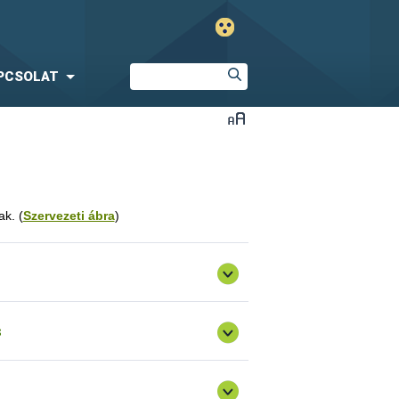
PCSOLAT
ak. (
Szervezeti ábra
)
s