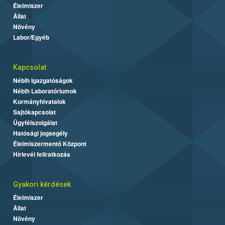
Élelmiszer
Állat
Növény
Labor/Egyéb
Kapcsolat
Nébih Igazgatóságok
Nébih Laboratóriumok
Kormányhivatalok
Sajtókapcsolat
Ügyfélszolgálat
Hatósági jogsegély
Élelmiszermentő Központ
Hírlevél feliratkozás
Gyakori kérdések
Élelmiszer
Állat
Növény