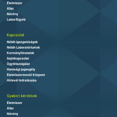
Élelmiszer
Állat
Növény
Labor/Egyéb
Kapcsolat
Nébih Igazgatóságok
Nébih Laboratóriumok
Kormányhivatalok
Sajtókapcsolat
Ügyfélszolgálat
Hatósági jogsegély
Élelmiszermentő Központ
Hírlevél feliratkozás
Gyakori kérdések
Élelmiszer
Állat
Növény