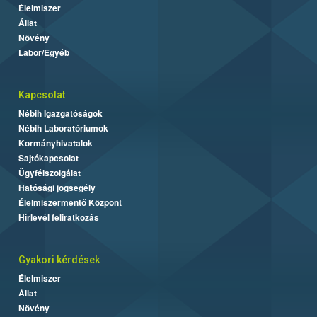
Élelmiszer
Állat
Növény
Labor/Egyéb
Kapcsolat
Nébih Igazgatóságok
Nébih Laboratóriumok
Kormányhivatalok
Sajtókapcsolat
Ügyfélszolgálat
Hatósági jogsegély
Élelmiszermentő Központ
Hírlevél feliratkozás
Gyakori kérdések
Élelmiszer
Állat
Növény