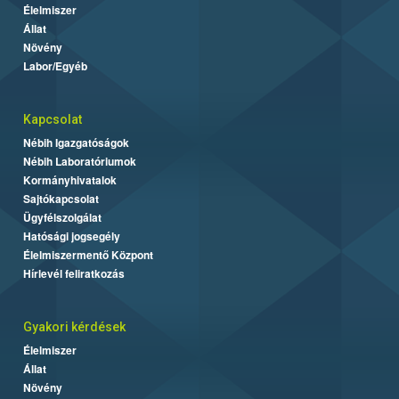
Élelmiszer
Állat
Növény
Labor/Egyéb
Kapcsolat
Nébih Igazgatóságok
Nébih Laboratóriumok
Kormányhivatalok
Sajtókapcsolat
Ügyfélszolgálat
Hatósági jogsegély
Élelmiszermentő Központ
Hírlevél feliratkozás
Gyakori kérdések
Élelmiszer
Állat
Növény