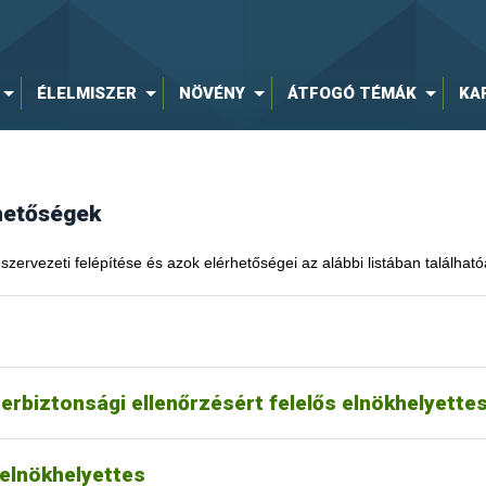
ÉLELMISZER
NÖVÉNY
ÁTFOGÓ TÉMÁK
KA
rhetőségek
szervezeti felépítése és azok elérhetőségei az alábbi listában található
zerbiztonsági ellenőrzésért felelős elnökhelyette
 elnökhelyettes