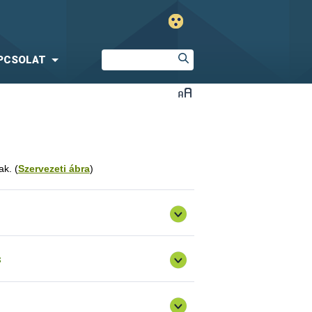
PCSOLAT
ak. (
Szervezeti ábra
)
s