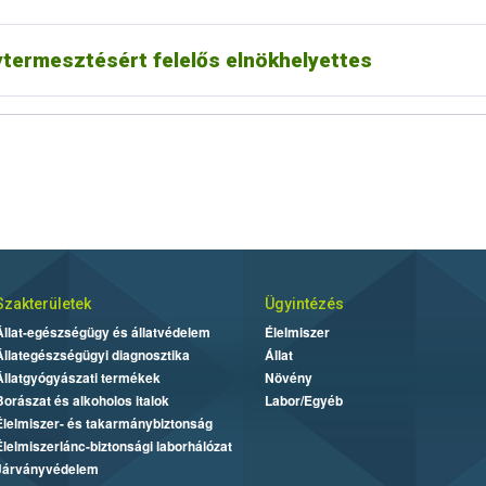
termesztésért felelős elnökhelyettes
Szakterületek
Ügyintézés
Állat-egészségügy és állatvédelem
Élelmiszer
Állategészségügyi diagnosztika
Állat
Állatgyógyászati termékek
Növény
Borászat és alkoholos italok
Labor/Egyéb
Élelmiszer- és takarmánybiztonság
Élelmiszerlánc-biztonsági laborhálózat
Járványvédelem