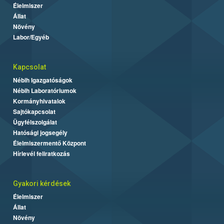
Élelmiszer
Állat
Növény
Labor/Egyéb
Kapcsolat
Nébih Igazgatóságok
Nébih Laboratóriumok
Kormányhivatalok
Sajtókapcsolat
Ügyfélszolgálat
Hatósági jogsegély
Élelmiszermentő Központ
Hírlevél feliratkozás
Gyakori kérdések
Élelmiszer
Állat
Növény