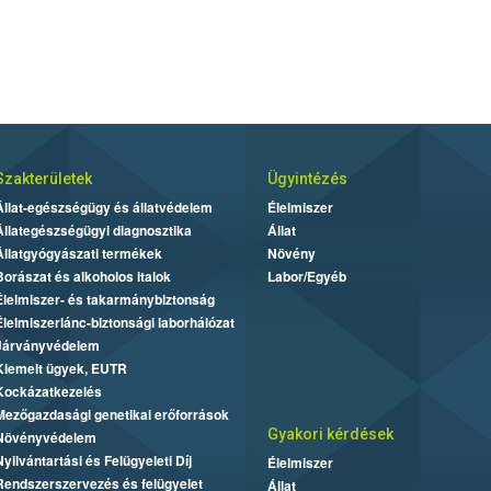
Szakterületek
Ügyintézés
Állat-egészségügy és állatvédelem
Élelmiszer
Állategészségügyi diagnosztika
Állat
Állatgyógyászati termékek
Növény
Borászat és alkoholos italok
Labor/Egyéb
Élelmiszer- és takarmánybiztonság
Élelmiszerlánc-biztonsági laborhálózat
Járványvédelem
Kiemelt ügyek, EUTR
Kockázatkezelés
Mezőgazdasági genetikai erőforrások
Gyakori kérdések
Növényvédelem
Nyilvántartási és Felügyeleti Díj
Élelmiszer
Rendszerszervezés és felügyelet
Állat