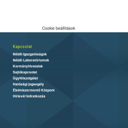
Cookie beállítások
Kapcsolat
Nébih Igazgatóságok
Nébih Laboratóriumok
Kormányhivatalok
Sajtókapcsolat
Ügyfélszolgálat
Hatósági jogsegély
Élelmiszermentő Központ
Hírlevél feliratkozás