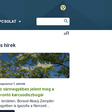
PCSOLAT
s hírek
augusztus 7, péntek
b vármegyében jelent meg a
srontó karcsúdíszbogár
 területen, Borsod-Abaúj-Zemplén
gyében is igazolta a Nemzeti
iszerlánc-biztonsági Hivatal (Nébih) a