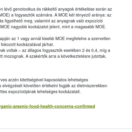
n lévő genotoxikus és rákkeltő anyagok értékelése során az
 (MOE) a fogyasztók számára. A MOE két tényező aránya: az
ás figyelhető meg, valamint az anyagnak való expozíció
ny MOE nagyobb kockázatot jelent, mint a magasabb MOE.
apján az 1 vagy annál kisebb MOE megfelelne a szervetlen
fokozott kockázatával járhat.
k voltak – az átlagos fogyasztók esetében 2 és 0,4, míg a
t mozognak. A szakértők arra a következtetésre jutottak,
ves arzén kitettségével kapcsolatos lehetséges
és elvégzését követően értékelni fogják az élelmiszerekben
ttes expozíciójának lehetséges kockázatait.
rganic-arsenic-food-health-concerns-confirmed