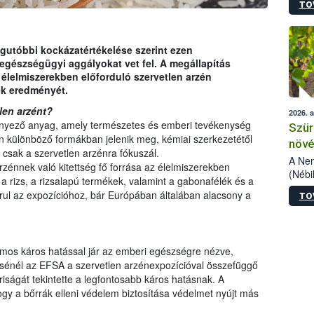
TO
kőris
jelen
talál
azono
gutóbbi kockázatértékelése szerint ezen
folyta
egészségügyi aggályokat vet fel. A megállapítás
intéz
 élelmiszerekben előforduló szervetlen arzén
össze
ek eredményét.
érdek
len arzént?
2026. 
nnyező anyag, amely természetes és emberi tevékenység
Szür
n különböző formákban jelenik meg, kémiai szerkezetétől
növé
csak a szervetlen arzénra fókuszál.
szől
A Nem
zénnek való kitettség fő forrása az élelmiszerekben
(Nébi
 a rizs, a rizsalapú termékek, valamint a gabonafélék és a
Klart
rul az expozícióhoz, bár Európában általában alacsony a
TO
módos
egész
felha
célja
ámos káros hatással jár az emberi egészségre nézve,
lehet
lésénél az EFSA a szervetlen arzénexpozícióval összefüggő
Az Or
iságát tekintette a legfontosabb káros hatásnak. A
felha
hogy a bőrrák elleni védelem biztosítása védelmet nyújt más
terme