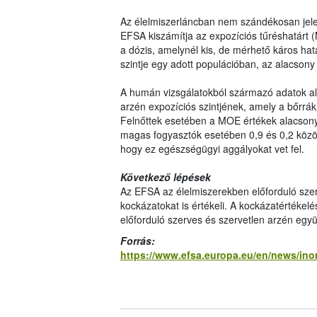
Az élelmiszerláncban nem szándékosan jele
EFSA kiszámítja az expozíciós tűréshatárt
a dózis, amelynél kis, de mérhető káros hat
szintje egy adott populációban, az alacso
A humán vizsgálatokból származó adatok al
arzén expozíciós szintjének, amely a bőrrák 
Felnőttek esetében a MOE értékek alacsonya
magas fogyasztók esetében 0,9 és 0,2 közöt
hogy ez egészségügyi aggályokat vet fel.
Következő lépések
Az EFSA az élelmiszerekben előforduló szer
kockázatokat is értékeli. A kockázatértékel
előforduló szerves és szervetlen arzén együ
Forrás:
https://www.efsa.europa.eu/en/news/ino