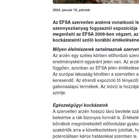
2024. január 19, péntek
Az EFSA szervetlen arzénra vonatkozó le
szennyezőanyag fogyasztói expozíciója 
megerősíti az EFSA 2009-ben végzett, az
kockázatairól szóló korábbi értékelésén
Milyen élelmiszerek tartalmaznak szervet
Az arzén egy széles körben előforduló sze
eredményeként egyaránt jelen van. Az arzé
függően, azonban az EFSA jelen értékelése 
Az európai lakosság körében a szervetlen ar
keresendő. Az étrendi expozíció fő tényezői
gabonaalapú termékek. Az ivóvíz is hozzájá
szintje.
Egészségügyi kockázatok
A szervetlen arzén hosszú távú bevitele sz
beleértve a rák bizonyos formáit is. Értéke
bőrrákok megnövekedett előfordulási gyakor
szakértők arra a következtetésre jutottak, 
potenciálisan káros hatásokkal szemben is.