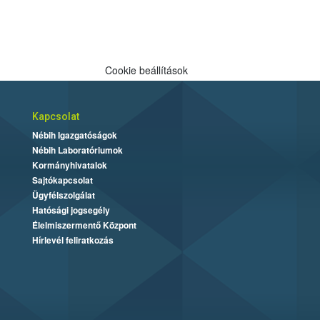
Cookie beállítások
Kapcsolat
Nébih Igazgatóságok
Nébih Laboratóriumok
Kormányhivatalok
Sajtókapcsolat
Ügyfélszolgálat
Hatósági jogsegély
Élelmiszermentő Központ
Hírlevél feliratkozás