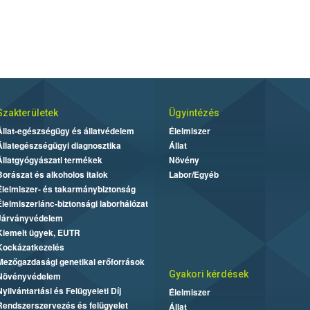
Szakterületek
Ügyintézés
Állat-egészségügy és állatvédelem
Élelmiszer
Állategészségügyi diagnosztika
Állat
Állatgyógyászati termékek
Növény
Borászat és alkoholos italok
Labor/Egyéb
Élelmiszer- és takarmánybiztonság
Élelmiszerlánc-biztonsági laborhálózat
Járványvédelem
Kiemelt ügyek, EUTR
Kockázatkezelés
Mezőgazdasági genetikai erőforrások
Gyakori kérdések
Növényvédelem
Nyilvántartási és Felügyeleti Díj
Élelmiszer
Rendszerszervezés és felügyelet
Állat