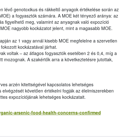
n lévő genotoxikus és rákkeltő anyagok értékelése során az
 (MOE) a fogyasztók számára. A MOE két tényező aránya: az
ás figyelhető meg, valamint az anyagnak való expozíció
ny MOE nagyobb kockázatot jelent, mint a magasabb MOE.
apján az 1 vagy annál kisebb MOE megfelelne a szervetlen
fokozott kockázatával járhat.
k voltak – az átlagos fogyasztók esetében 2 és 0,4, míg a
t mozognak. A szakértők arra a következtetésre jutottak,
ves arzén kitettségével kapcsolatos lehetséges
és elvégzését követően értékelni fogják az élelmiszerekben
ttes expozíciójának lehetséges kockázatait.
rganic-arsenic-food-health-concerns-confirmed