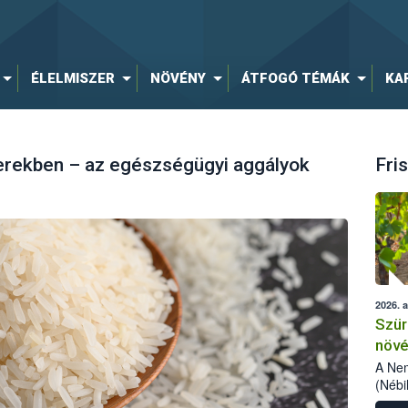
ÉLELMISZER
NÖVÉNY
ÁTFOGÓ TÉMÁK
KA
zerekben – az egészségügyi aggályok
Fris
2026. 
Szür
növé
szől
A Nem
(Nébi
Klart