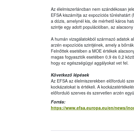
Az élelmiszerláncban nem szándékosan jele
EFSA kiszámítja az expozíciós tűréshatárt
a dózis, amelynél kis, de mérhető káros hat
szintje egy adott populációban, az alacso
A humán vizsgálatokból származó adatok al
arzén expozíciós szintjének, amely a bőrrák 
Felnőttek esetében a MOE értékek alacsonya
magas fogyasztók esetében 0,9 és 0,2 közöt
hogy ez egészségügyi aggályokat vet fel.
Következő lépések
Az EFSA az élelmiszerekben előforduló szer
kockázatokat is értékeli. A kockázatértékel
előforduló szerves és szervetlen arzén együ
Forrás:
https://www.efsa.europa.eu/en/news/ino