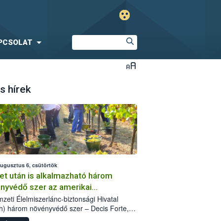
PCSOLAT
s hírek
augusztus 6, csütörtök
et után is alkalmazható három
nyvédő szer az amerikai
őkabóca ellen
zeti Élelmiszerlánc-biztonsági Hivatal
h) három növényvédő szer – Decis Forte,
an 24 EW, Oroganic – engedélyokiratát