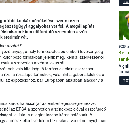
TO
módos
egész
felha
célja
gutóbbi kockázatértékelése szerint ezen
lehet
egészségügyi aggályokat vet fel. A megállapítás
Az Or
 élelmiszerekben előforduló szervetlen arzén
felha
ek eredményét.
terme
len arzént?
2026. 
nnyező anyag, amely természetes és emberi tevékenység
Kert
n különböző formákban jelenik meg, kémiai szerkezetétől
taná
csak a szervetlen arzénra fókuszál.
A gri
zénnek való kitettség fő forrása az élelmiszerekben
formá
 a rizs, a rizsalapú termékek, valamint a gabonafélék és a
romlá
rul az expozícióhoz, bár Európában általában alacsony a
TO
szapo
sütög
techni
alapa
ámos káros hatással jár az emberi egészségre nézve,
higié
lésénél az EFSA a szervetlen arzénexpozícióval összefüggő
hőkez
iságát tekintette a legfontosabb káros hatásnak. A
tárol
hogy a bőrrák elleni védelem biztosítása védelmet nyújt más
Hivat
a biz