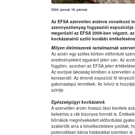
2024. január 19, péntek
Az EFSA szervetlen arzénra vonatkozó le
szennyezőanyag fogyasztói expozíciója 
megerősíti az EFSA 2009-ben végzett, az
kockázatairól szóló korábbi értékelésén
Milyen élelmiszerek tartalmaznak szervet
Az arzén egy széles körben előforduló sze
eredményeként egyaránt jelen van. Az arzé
függően, azonban az EFSA jelen értékelése 
Az európai lakosság körében a szervetlen ar
keresendő. Az étrendi expozíció fő tényezői
gabonaalapú termékek. Az ivóvíz is hozzájá
szintje.
Egészségügyi kockázatok
A szervetlen arzén hosszú távú bevitele sz
beleértve a rák bizonyos formáit is. Értéke
bőrrákok megnövekedett előfordulási gyakor
szakértők arra a következtetésre jutottak, 
potenciálisan káros hatásokkal szemben is.