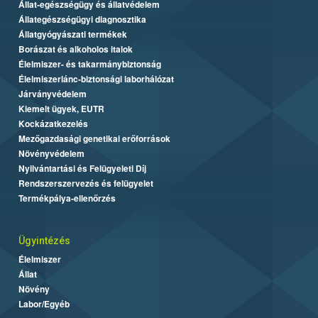
Állat-egészségügy és állatvédelem
Állategészségügyi diagnosztika
Állatgyógyászati termékek
Borászat és alkoholos italok
Élelmiszer- és takarmánybiztonság
Élelmiszerlánc-biztonsági laborhálózat
Járványvédelem
Kiemelt ügyek, EUTR
Kockázatkezelés
Mezőgazdasági genetikai erőforrások
Növényvédelem
Nyilvántartási és Felügyeleti Díj
Rendszerszervezés és felügyelet
Termékpálya-ellenőrzés
Ügyintézés
Élelmiszer
Állat
Növény
Labor/Egyéb