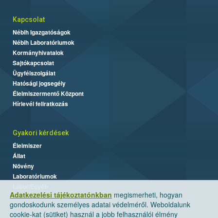
Kapcsolat
Nébih Igazgatóságok
Nébih Laboratóriumok
Kormányhivatalok
Sajtókapcsolat
Ügyfélszolgálat
Hatósági jogsegély
Élelmiszermentő Központ
Hírlevél feliratkozás
Gyakori kérdések
Élelmiszer
Állat
Növény
Laboratóriumok
Labor/Egyéb
Adatkezelési tájékoztatónkban
megismerheti, hogyan
gondoskodunk személyes adatai védelméről. Weboldalunk
cookie-kat (sütiket) használ a jobb felhasználói élmény