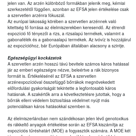
jelen van. Az arzén különböző formákban jelenik meg, kémiai
szerkezetétől függően, azonban az EFSA jelen értékelése csak
a szervetlen arzénra fókuszál.
Az európai lakosság körében a szervetlen arzénnek való
kitettség fő forrása az élelmiszerekben keresendő. Az étrendi
expozíció fő tényezői a rizs, a rizsalapú termékek, valamint a
gabonafélék és a gabonaalapú termékek. Az ivóvíz is hozzájárul
az expozícióhoz, bár Európában általában alacsony a szintje.
Egészségügyi kockázatok
A szervetlen arzén hosszú távú bevitele számos káros hatással
jár az emberi egészségre nézve, beleértve a rák bizonyos
formáit is. Értékelésénél az EFSA a szervetlen
arzénexpozícióval összefüggő bőrrákok megnövekedett
előfordulási gyakoriságát tekintette a legfontosabb káros
hatásnak. A szakértők arra a következtetésre jutottak, hogy a
bőrrák elleni védelem biztosítása védelmet nyújt más
potenciálisan káros hatásokkal szemben is.
Az élelmiszerláncban nem szándékosan jelen lévő genotoxikus
és rákkeltő anyagok értékelése során az EFSA kiszámítja az
expozíciós tűréshatárt (MOE) a fogyasztók számára. A MOE két