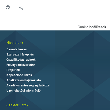
védekezésre. Az Oroganic készítmény kis kiszerelésben kiskerti
felhasználók számára is elérhető és ökológiai termesztésben is
engedélyezett.
Cookie beállítások
Hivatalunk
Bemutatkozás
Szervezeti felépítés
Gazdálkodási adatok
Felügyeleti szervünk
Projektek
Kapcsolódó linkek
Adatkezelési tájékoztató
Akadálymentességi nyilatkozat
Üzemeltetési információ
Szakterületek