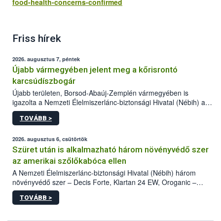
food-health-concerns-confirmed
Friss hírek
2026. augusztus 7, péntek
Újabb vármegyében jelent meg a kőrisrontó
karcsúdíszbogár
Újabb területen, Borsod-Abaúj-Zemplén vármegyében is
igazolta a Nemzeti Élelmiszerlánc-biztonsági Hivatal (Nébih) a
kőrisrontó karcsúdíszbogár (Agrilus planipennis) jelenlétét. A
TOVÁBB >
kártevőt nem csak színcsapdában találták meg, de már fertőzött
fában is azonosították. A növényvédelmi szakemberek folytatják
az intenzív felderítést, emellett az intézkedéseket a szlovák
2026. augusztus 6, csütörtök
hatósággal is összehangolják a terjedés megállítása érdekében.
Szüret után is alkalmazható három növényvédő szer
az amerikai szőlőkabóca ellen
A Nemzeti Élelmiszerlánc-biztonsági Hivatal (Nébih) három
növényvédő szer – Decis Forte, Klartan 24 EW, Oroganic –
engedélyokiratát módosította, így azok a szüretet követően,
TOVÁBB >
egészen a vesszőérettség (BBCH 91) stádiumáig
felhasználhatóak a szőlőben. A kiterjesztések célja, hogy a korai
érésű szőlőkben is legyen lehetőség a károsító elleni további