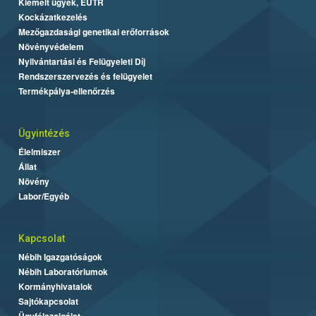
Kiemelt ügyek, EUTR
Kockázatkezelés
Mezőgazdasági genetikai erőforrások
Növényvédelem
Nyilvántartási és Felügyeleti Díj
Rendszerszervezés és felügyelet
Termékpálya-ellenőrzés
Ügyintézés
Élelmiszer
Állat
Növény
Labor/Egyéb
Kapcsolat
Nébih Igazgatóságok
Nébih Laboratóriumok
Kormányhivatalok
Sajtókapcsolat
Ügyfélszolgálat