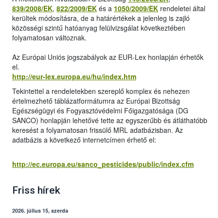
839/2008/EK
,
822/2009/EK
és a
1050/2009/EK
rendeletei által
kerültek módosításra, de a határértékek a jelenleg is zajló
közösségi szintű hatóanyag felülvizsgálat következtében
folyamatosan változnak.
Az Európai Uniós jogszabályok az EUR-Lex honlapján érhetők
el.
http://eur-lex.europa.eu/hu/index.htm
Tekintettel a rendeletekben szereplő komplex és nehezen
értelmezhető táblázatformátumra az Európai Bizottság
Egészségügyi és Fogyasztóvédelmi Főigazgatósága (DG
SANCO) honlapján lehetővé tette az egyszerűbb és átláthatóbb
keresést a folyamatosan frissülő MRL adatbázisban. Az
adatbázis a következő internetcímen érhető el:
http://ec.europa.eu/sanco_pesticides/public/index.cfm
Friss hírek
2026. július 15, szerda