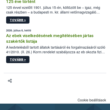
125 éve történt
125 évvel ezelőtt 1901. július 15-én, költözött be – igaz, még
csak részben – a budapesti m. kir. állami vetőmagvizsgáló
állomás a Kis Rókus utca 15. szám alatti, Czigler Győző által
TOVÁBB >
tervezett új épületébe.
2026. július 6, hétfő
Az ebek viselkedésének megítélésében jártas
szakértők listája
A kedvtelésből tartott állatok tartásáról és forgalmazásáról szóló
41/2010. (II. 26.) Korm.rendelet szabályozza az eb okozta fizikai
sérülés, illetve ennek veszélye keletkezésekor felmerülő
TOVÁBB >
hatósági feladatokat, valamint a veszélyes eb tartását és annak
engedélyezését. Ezen eljárások során szükség esetén be kell
vonni az ebek viselkedésének megítélésében jártas szakértőt.
Cookie beállítások