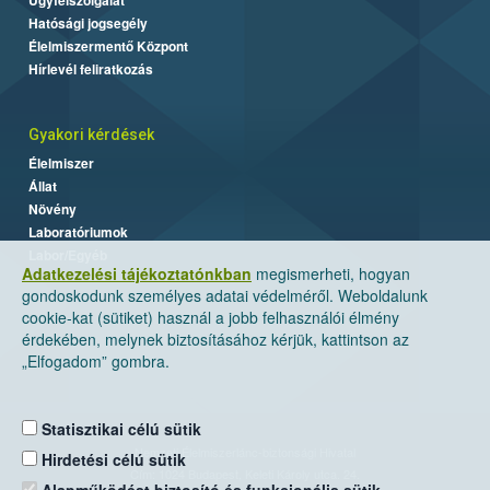
Hatósági jogsegély
Élelmiszermentő Központ
Hírlevél feliratkozás
Gyakori kérdések
Élelmiszer
Állat
Növény
Laboratóriumok
Labor/Egyéb
Adatkezelési tájékoztatónkban
megismerheti, hogyan
gondoskodunk személyes adatai védelméről. Weboldalunk
cookie-kat (sütiket) használ a jobb felhasználói élmény
érdekében, melynek biztosításához kérjük, kattintson az
„Elfogadom” gombra.
Statisztikai célú sütik
Nemzeti Élelmiszerlánc-biztonsági Hivatal
Hirdetési célú sütik
Cím: 1024 Budapest, Keleti Károly utca. 24.