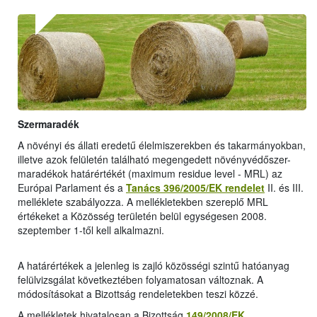
Szermaradék
A növényi és állati eredetű élelmiszerekben és takarmányokban,
illetve azok felületén található megengedett növényvédőszer-
maradékok határértékét (maximum residue level - MRL) az
Európai Parlament és a
Tanács 396/2005/EK rendelet
II. és III.
melléklete szabályozza. A mellékletekben szereplő MRL
értékeket a Közösség területén belül egységesen 2008.
szeptember 1-től kell alkalmazni.
A határértékek a jelenleg is zajló közösségi szintű hatóanyag
felülvizsgálat következtében folyamatosan változnak. A
módosításokat a Bizottság rendeletekben teszi közzé.
A mellékletek hivatalosan a Bizottság
149/2008/EK
,