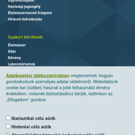
Hatósági jogsegély
Élelmiszermentő Központ
Hírlevél feliratkozás
Gyakori kérdések
Élelmiszer
Állat
Növény
Laboratóriumok
Labor/Egyéb
Adatkezelési tájékoztatónkban
megismerheti, hogyan
gondoskodunk személyes adatai védelméről. Weboldalunk
cookie-kat (sütiket) használ a jobb felhasználói élmény
érdekében, melynek biztosításához kérjük, kattintson az
„Elfogadom” gombra.
Statisztikai célú sütik
Nemzeti Élelmiszerlánc-biztonsági Hivatal
Hirdetési célú sütik
Cím: 1024 Budapest, Keleti Károly utca. 24.