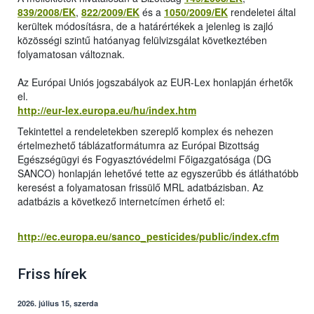
839/2008/EK
,
822/2009/EK
és a
1050/2009/EK
rendeletei által
kerültek módosításra, de a határértékek a jelenleg is zajló
közösségi szintű hatóanyag felülvizsgálat következtében
folyamatosan változnak.
Az Európai Uniós jogszabályok az EUR-Lex honlapján érhetők
el.
http://eur-lex.europa.eu/hu/index.htm
Tekintettel a rendeletekben szereplő komplex és nehezen
értelmezhető táblázatformátumra az Európai Bizottság
Egészségügyi és Fogyasztóvédelmi Főigazgatósága (DG
SANCO) honlapján lehetővé tette az egyszerűbb és átláthatóbb
keresést a folyamatosan frissülő MRL adatbázisban. Az
adatbázis a következő internetcímen érhető el:
http://ec.europa.eu/sanco_pesticides/public/index.cfm
Friss hírek
2026. július 15, szerda