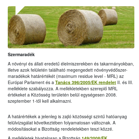
Szermaradék
A növényi és állati eredetű élelmiszerekben és takarmányokban,
illetve azok felületén található megengedett növényvédőszer-
maradékok határértékét (maximum residue level - MRL) az
Európai Parlament és a
Tanács 396/2005/EK rendelet
II. és III.
melléklete szabályozza. A mellékletekben szereplő MRL
értékeket a Közösség területén belül egységesen 2008.
szeptember 1-től kell alkalmazni.
A határértékek a jelenleg is zajló közösségi szintű hatóanyag
felülvizsgálat következtében folyamatosan változnak. A
módosításokat a Bizottság rendeletekben teszi közzé.
A mellékletek hivatalosan a Bizottság
149/2008/EK
,