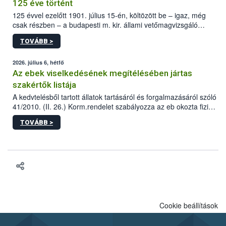
125 éve történt
125 évvel ezelőtt 1901. július 15-én, költözött be – igaz, még
csak részben – a budapesti m. kir. állami vetőmagvizsgáló
állomás a Kis Rókus utca 15. szám alatti, Czigler Győző által
TOVÁBB >
tervezett új épületébe.
2026. július 6, hétfő
Az ebek viselkedésének megítélésében jártas
szakértők listája
A kedvtelésből tartott állatok tartásáról és forgalmazásáról szóló
41/2010. (II. 26.) Korm.rendelet szabályozza az eb okozta fizikai
sérülés, illetve ennek veszélye keletkezésekor felmerülő
TOVÁBB >
hatósági feladatokat, valamint a veszélyes eb tartását és annak
engedélyezését. Ezen eljárások során szükség esetén be kell
vonni az ebek viselkedésének megítélésében jártas szakértőt.
Cookie beállítások