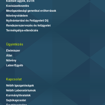
Kiemelt ügyek, EUTR
Kockázatkezelés
Mezőgazdasági genetikai erőforrások
Növényvédelem
Nyilvántartási és Felügyeleti Díj
Rendszerszervezés és felügyelet
Termékpálya-ellenőrzés
Ügyintézés
Élelmiszer
Állat
Növény
Labor/Egyéb
Kapcsolat
Nébih Igazgatóságok
Nébih Laboratóriumok
Kormányhivatalok
Sajtókapcsolat
Ügyfélszolgálat