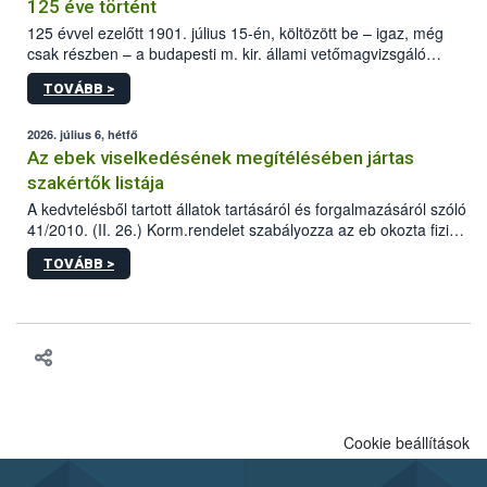
125 éve történt
125 évvel ezelőtt 1901. július 15-én, költözött be – igaz, még
csak részben – a budapesti m. kir. állami vetőmagvizsgáló
állomás a Kis Rókus utca 15. szám alatti, Czigler Győző által
TOVÁBB >
tervezett új épületébe.
2026. július 6, hétfő
Az ebek viselkedésének megítélésében jártas
szakértők listája
A kedvtelésből tartott állatok tartásáról és forgalmazásáról szóló
41/2010. (II. 26.) Korm.rendelet szabályozza az eb okozta fizikai
sérülés, illetve ennek veszélye keletkezésekor felmerülő
TOVÁBB >
hatósági feladatokat, valamint a veszélyes eb tartását és annak
engedélyezését. Ezen eljárások során szükség esetén be kell
vonni az ebek viselkedésének megítélésében jártas szakértőt.
Cookie beállítások