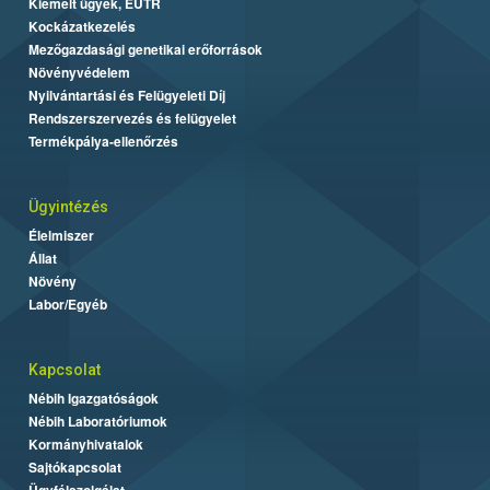
Kiemelt ügyek, EUTR
Kockázatkezelés
Mezőgazdasági genetikai erőforrások
Növényvédelem
Nyilvántartási és Felügyeleti Díj
Rendszerszervezés és felügyelet
Termékpálya-ellenőrzés
Ügyintézés
Élelmiszer
Állat
Növény
Labor/Egyéb
Kapcsolat
Nébih Igazgatóságok
Nébih Laboratóriumok
Kormányhivatalok
Sajtókapcsolat
Ügyfélszolgálat