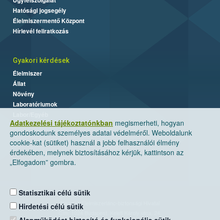
Hatósági jogsegély
Élelmiszermentő Központ
Hírlevél feliratkozás
Gyakori kérdések
Élelmiszer
Állat
Növény
Laboratóriumok
Labor/Egyéb
Adatkezelési tájékoztatónkban
megismerheti, hogyan
gondoskodunk személyes adatai védelméről. Weboldalunk
cookie-kat (sütiket) használ a jobb felhasználói élmény
érdekében, melynek biztosításához kérjük, kattintson az
„Elfogadom” gombra.
Statisztikai célú sütik
Nemzeti Élelmiszerlánc-biztonsági Hivatal
Hirdetési célú sütik
Cím: 1024 Budapest, Keleti Károly utca. 24.