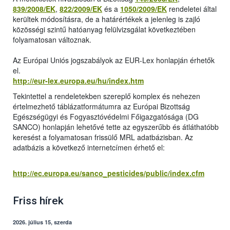
839/2008/EK
,
822/2009/EK
és a
1050/2009/EK
rendeletei által
kerültek módosításra, de a határértékek a jelenleg is zajló
közösségi szintű hatóanyag felülvizsgálat következtében
folyamatosan változnak.
Az Európai Uniós jogszabályok az EUR-Lex honlapján érhetők
el.
http://eur-lex.europa.eu/hu/index.htm
Tekintettel a rendeletekben szereplő komplex és nehezen
értelmezhető táblázatformátumra az Európai Bizottság
Egészségügyi és Fogyasztóvédelmi Főigazgatósága (DG
SANCO) honlapján lehetővé tette az egyszerűbb és átláthatóbb
keresést a folyamatosan frissülő MRL adatbázisban. Az
adatbázis a következő internetcímen érhető el:
http://ec.europa.eu/sanco_pesticides/public/index.cfm
Friss hírek
2026. július 15, szerda