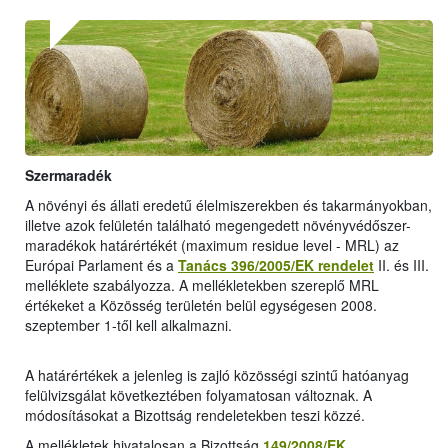
Szermaradék
A növényi és állati eredetű élelmiszerekben és takarmányokban,
illetve azok felületén található megengedett növényvédőszer-
maradékok határértékét (maximum residue level - MRL) az
Európai Parlament és a
Tanács 396/2005/EK rendelet
II. és III.
melléklete szabályozza. A mellékletekben szereplő MRL
értékeket a Közösség területén belül egységesen 2008.
szeptember 1-től kell alkalmazni.
A határértékek a jelenleg is zajló közösségi szintű hatóanyag
felülvizsgálat következtében folyamatosan változnak. A
módosításokat a Bizottság rendeletekben teszi közzé.
A mellékletek hivatalosan a Bizottság
149/2008/EK
,