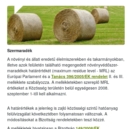
Szermaradék
A növényi és állati eredetű élelmiszerekben és takarmányokban,
illetve azok felületén található megengedett növényvédőszer-
maradékok határértékét (maximum residue level - MRL) az
Európai Parlament és a
Tanács 396/2005/EK rendelet
II. és III.
melléklete szabályozza. A mellékletekben szereplő MRL
értékeket a Közösség területén belül egységesen 2008.
szeptember 1-től kell alkalmazni.
A határértékek a jelenleg is zajló közösségi szintű hatóanyag
felülvizsgálat következtében folyamatosan változnak. A
módosításokat a Bizottság rendeletekben teszi közzé.
A mellékletek hivatalosan a Bizottság
149/2008/EK
,