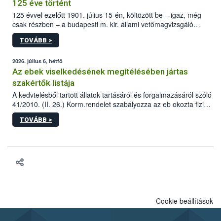
125 éve történt
125 évvel ezelőtt 1901. július 15-én, költözött be – igaz, még
csak részben – a budapesti m. kir. állami vetőmagvizsgáló
állomás a Kis Rókus utca 15. szám alatti, Czigler Győző által
TOVÁBB >
tervezett új épületébe.
2026. július 6, hétfő
Az ebek viselkedésének megítélésében jártas
szakértők listája
A kedvtelésből tartott állatok tartásáról és forgalmazásáról szóló
41/2010. (II. 26.) Korm.rendelet szabályozza az eb okozta fizikai
sérülés, illetve ennek veszélye keletkezésekor felmerülő
TOVÁBB >
hatósági feladatokat, valamint a veszélyes eb tartását és annak
engedélyezését. Ezen eljárások során szükség esetén be kell
vonni az ebek viselkedésének megítélésében jártas szakértőt.
Cookie beállítások