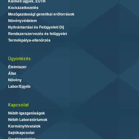
Kiemelt ügyek, EUTR
Kockázatkezelés
Mezőgazdasági genetikai erőforrások
Növényvédelem
Nyilvántartási és Felügyeleti Díj
Rendszerszervezés és felügyelet
Termékpálya-ellenőrzés
Ügyintézés
Élelmiszer
Állat
Növény
Labor/Egyéb
Kapcsolat
Nébih Igazgatóságok
Nébih Laboratóriumok
Kormányhivatalok
Sajtókapcsolat
Ügyfélszolgálat