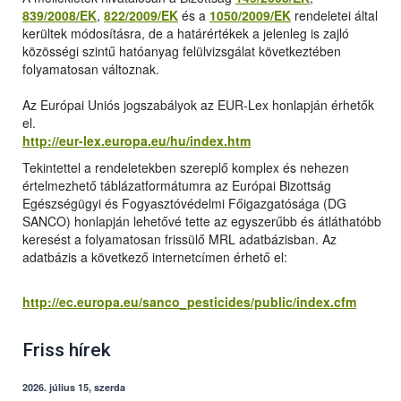
839/2008/EK
,
822/2009/EK
és a
1050/2009/EK
rendeletei által
kerültek módosításra, de a határértékek a jelenleg is zajló
közösségi szintű hatóanyag felülvizsgálat következtében
folyamatosan változnak.
Az Európai Uniós jogszabályok az EUR-Lex honlapján érhetők
el.
http://eur-lex.europa.eu/hu/index.htm
Tekintettel a rendeletekben szereplő komplex és nehezen
értelmezhető táblázatformátumra az Európai Bizottság
Egészségügyi és Fogyasztóvédelmi Főigazgatósága (DG
SANCO) honlapján lehetővé tette az egyszerűbb és átláthatóbb
keresést a folyamatosan frissülő MRL adatbázisban. Az
adatbázis a következő internetcímen érhető el:
http://ec.europa.eu/sanco_pesticides/public/index.cfm
Friss hírek
2026. július 15, szerda