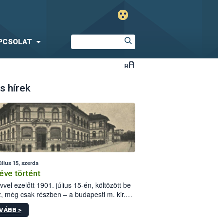
PCSOLAT
s hírek
úlius 15, szerda
éve történt
vvel ezelőtt 1901. július 15-én, költözött be
z, még csak részben – a budapesti m. kir.
i vetőmagvizsgáló állomás a Kis Rókus utca
VÁBB >
ám alatti, Czigler Győző által tervezett új