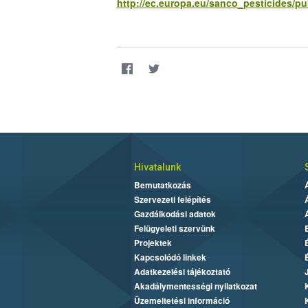
http://ec.europa.eu/sanco_pesticides/pu
Hivatalunk
Bemutatkozás
Szervezeti felépítés
Gazdálkodási adatok
Felügyeleti szervünk
Projektek
Kapcsolódó linkek
Adatkezelési tájékoztató
Akadálymentességi nyilatkozat
Üzemeltetési információ