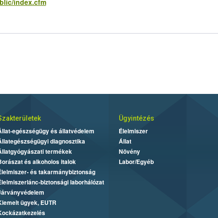
blic/index.cfm
Szakterületek
Ügyintézés
Állat-egészségügy és állatvédelem
Élelmiszer
Állategészségügyi diagnosztika
Állat
Állatgyógyászati termékek
Növény
Borászat és alkoholos italok
Labor/Egyéb
Élelmiszer- és takarmánybiztonság
Élelmiszerlánc-biztonsági laborhálózat
Járványvédelem
Kiemelt ügyek, EUTR
Kockázatkezelés