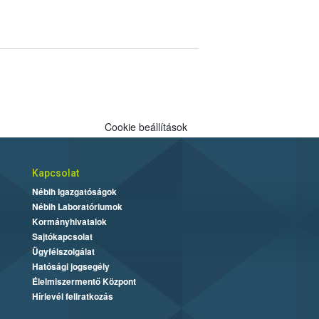
Cookie beállítások
Kapcsolat
Nébih Igazgatóságok
Nébih Laboratóriumok
Kormányhivatalok
Sajtókapcsolat
Ügyfélszolgálat
Hatósági jogsegély
Élelmiszermentő Központ
Hírlevél feliratkozás