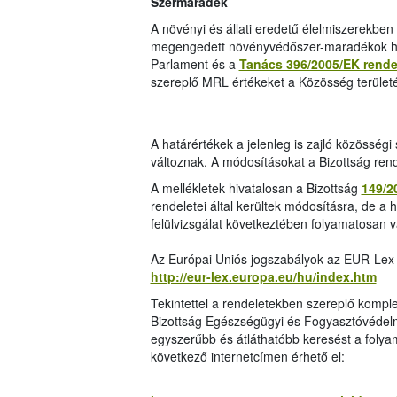
Szermaradék
A növényi és állati eredetű élelmiszerekben 
megengedett növényvédőszer-maradékok hat
Parlament és a
Tanács 396/2005/EK rende
szereplő MRL értékeket a Közösség területé
A határértékek a jelenleg is zajló közösség
változnak. A módosításokat a Bizottság ren
A mellékletek hivatalosan a Bizottság
149/2
rendeletei által kerültek módosításra, de a 
felülvizsgálat következtében folyamatosan v
Az Európai Uniós jogszabályok az EUR-Lex 
http://eur-lex.europa.eu/hu/index.htm
Tekintettel a rendeletekben szereplő komp
Bizottság Egészségügyi és Fogyasztóvédel
egyszerűbb és átláthatóbb keresést a folya
következő internetcímen érhető el: