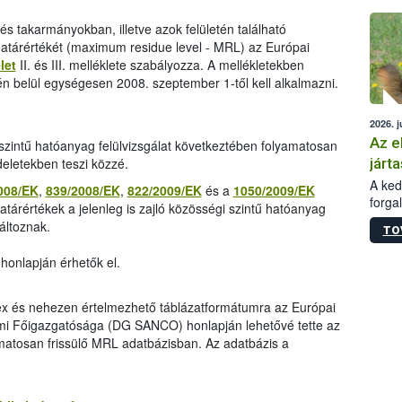
épüle
és takarmányokban, illetve azok felületén található
árértékét (maximum residue level - MRL) az Európai
let
II. és III. melléklete szabályozza. A mellékletekben
n belül egységesen 2008. szeptember 1-től kell alkalmazni.
2026. j
Az e
i szintű hatóanyag felülvizsgálat következtében folyamatosan
járta
deletekben teszi közzé.
A kedv
008/EK
,
839/2008/EK
,
822/2009/EK
és a
1050/2009/EK
forga
határértékek a jelenleg is zajló közösségi szintű hatóanyag
Korm.
áltoznak.
TO
sérül
felme
honlapján érhetők el.
veszé
Ezen 
vonni
lex és nehezen értelmezhető táblázatformátumra az Európai
jártas
mi Főigazgatósága (DG SANCO) honlapján lehetővé tette az
matosan frissülő MRL adatbázisban. Az adatbázis a