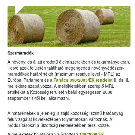
Szermaradék
A növényi és állati eredetű élelmiszerekben és takarmányokban,
illetve azok felületén található megengedett növényvédőszer-
maradékok határértékét (maximum residue level - MRL) az
Európai Parlament és a
Tanács 396/2005/EK rendelet
II. és III.
melléklete szabályozza. A mellékletekben szereplő MRL
értékeket a Közösség területén belül egységesen 2008.
szeptember 1-től kell alkalmazni.
A határértékek a jelenleg is zajló közösségi szintű hatóanyag
felülvizsgálat következtében folyamatosan változnak. A
módosításokat a Bizottság rendeletekben teszi közzé.
A mellékletek hivatalosan a Bizottság
149/2008/EK
,