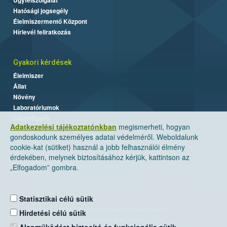
Hatósági jogsegély
Élelmiszermentő Központ
Hírlevél feliratkozás
Gyakori kérdések
Élelmiszer
Állat
Növény
Laboratóriumok
Labor/Egyéb
Adatkezelési tájékoztatónkban
megismerheti, hogyan
gondoskodunk személyes adatai védelméről. Weboldalunk
cookie-kat (sütiket) használ a jobb felhasználói élmény
érdekében, melynek biztosításához kérjük, kattintson az
„Elfogadom” gombra.
Statisztikai célú sütik
Nemzeti Élelmiszerlánc-biztonsági Hivatal
Hirdetési célú sütik
Cím: 1024 Budapest, Keleti Károly utca. 24.