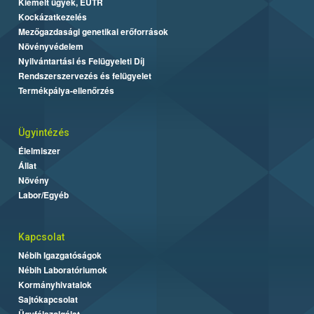
Kiemelt ügyek, EUTR
Kockázatkezelés
Mezőgazdasági genetikai erőforrások
Növényvédelem
Nyilvántartási és Felügyeleti Díj
Rendszerszervezés és felügyelet
Termékpálya-ellenőrzés
Ügyintézés
Élelmiszer
Állat
Növény
Labor/Egyéb
Kapcsolat
Nébih Igazgatóságok
Nébih Laboratóriumok
Kormányhivatalok
Sajtókapcsolat
Ügyfélszolgálat