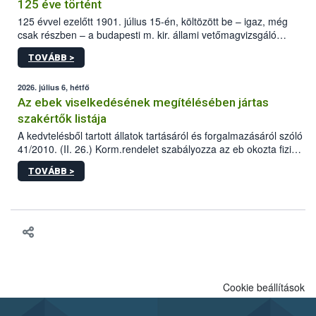
125 éve történt
125 évvel ezelőtt 1901. július 15-én, költözött be – igaz, még
csak részben – a budapesti m. kir. állami vetőmagvizsgáló
állomás a Kis Rókus utca 15. szám alatti, Czigler Győző által
TOVÁBB >
tervezett új épületébe.
2026. július 6, hétfő
Az ebek viselkedésének megítélésében jártas
szakértők listája
A kedvtelésből tartott állatok tartásáról és forgalmazásáról szóló
41/2010. (II. 26.) Korm.rendelet szabályozza az eb okozta fizikai
sérülés, illetve ennek veszélye keletkezésekor felmerülő
TOVÁBB >
hatósági feladatokat, valamint a veszélyes eb tartását és annak
engedélyezését. Ezen eljárások során szükség esetén be kell
vonni az ebek viselkedésének megítélésében jártas szakértőt.
Cookie beállítások