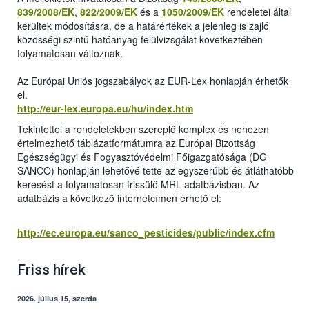
839/2008/EK
,
822/2009/EK
és a
1050/2009/EK
rendeletei által
kerültek módosításra, de a határértékek a jelenleg is zajló
közösségi szintű hatóanyag felülvizsgálat következtében
folyamatosan változnak.
Az Európai Uniós jogszabályok az EUR-Lex honlapján érhetők
el.
http://eur-lex.europa.eu/hu/index.htm
Tekintettel a rendeletekben szereplő komplex és nehezen
értelmezhető táblázatformátumra az Európai Bizottság
Egészségügyi és Fogyasztóvédelmi Főigazgatósága (DG
SANCO) honlapján lehetővé tette az egyszerűbb és átláthatóbb
keresést a folyamatosan frissülő MRL adatbázisban. Az
adatbázis a következő internetcímen érhető el:
http://ec.europa.eu/sanco_pesticides/public/index.cfm
Friss hírek
2026. július 15, szerda