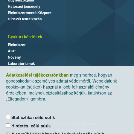
Hatósági jogsegély
Élelmiszermentő Központ
Hírlevél feliratkozás
Gyakori kérdések
Élelmiszer
Állat
Növény
Laboratóriumok
Labor/Egyéb
Adatkezelési tájékoztatónkban
megismerheti, hogyan
gondoskodunk személyes adatai védelméről. Weboldalunk
cookie-kat (sütiket) használ a jobb felhasználói élmény
érdekében, melynek biztosításához kérjük, kattintson az
„Elfogadom” gombra.
Statisztikai célú sütik
Nemzeti Élelmiszerlánc-biztonsági Hivatal
Hirdetési célú sütik
Cím: 1024 Budapest, Keleti Károly utca. 24.