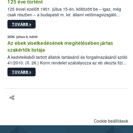
125 éve történt
125 évvel ezelőtt 1901. július 15-én, költözött be – igaz, még
csak részben – a budapesti m. kir. állami vetőmagvizsgáló
állomás a Kis Rókus utca 15. szám alatti, Czigler Győző által
TOVÁBB >
tervezett új épületébe.
2026. július 6, hétfő
Az ebek viselkedésének megítélésében jártas
szakértők listája
A kedvtelésből tartott állatok tartásáról és forgalmazásáról szóló
41/2010. (II. 26.) Korm.rendelet szabályozza az eb okozta fizikai
sérülés, illetve ennek veszélye keletkezésekor felmerülő
TOVÁBB >
hatósági feladatokat, valamint a veszélyes eb tartását és annak
engedélyezését. Ezen eljárások során szükség esetén be kell
vonni az ebek viselkedésének megítélésében jártas szakértőt.
Cookie beállítások