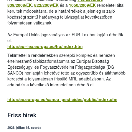
839/2008/EK
,
822/2009/EK
és a
1050/2009/EK
rendeletei által
kerültek módosításra, de a határértékek a jelenleg is zajló
közösségi szintű hatóanyag felülvizsgálat következtében
folyamatosan változnak.
Az Európai Uniós jogszabályok az EUR-Lex honlapján érhetők
el.
http://eur-lex.europa.eu/hu/index.htm
Tekintettel a rendeletekben szereplő komplex és nehezen
értelmezhető táblázatformátumra az Európai Bizottság
Egészségügyi és Fogyasztóvédelmi Főigazgatósága (DG
SANCO) honlapján lehetővé tette az egyszerűbb és átláthatóbb
keresést a folyamatosan frissülő MRL adatbázisban. Az
adatbázis a következő internetcímen érhető el:
http://ec.europa.eu/sanco_pesticides/public/index.cfm
Friss hírek
2026. július 15, szerda