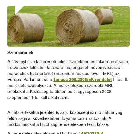
Szermaradék
A növényi és állati eredetű élelmiszerekben és takarmányokban,
illetve azok felületén található megengedett növényvédőszer-
maradékok határértékét (maximum residue level - MRL) az
Európai Parlament és a
Tanács 396/2005/EK rendelet
II. és III.
melléklete szabályozza. A mellékletekben szereplő MRL
értékeket a Közösség területén belül egységesen 2008.
szeptember 1-től kell alkalmazni.
A határértékek a jelenleg is zajló közösségi szintű hatóanyag
felülvizsgálat következtében folyamatosan változnak. A
módosításokat a Bizottság rendeletekben teszi közzé.
A mellékletek hivatalosan a Bizottság
149/2008/EK
,