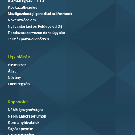
Kiemelt ügyek, EUTR
Kockázatkezelés
Mezőgazdasági genetikai erőforrások
Növényvédelem
Nyilvántartási és Felügyeleti Díj
Rendszerszervezés és felügyelet
Termékpálya-ellenőrzés
Ügyintézés
Élelmiszer
Állat
Növény
Labor/Egyéb
Kapcsolat
Nébih Igazgatóságok
Nébih Laboratóriumok
Kormányhivatalok
Sajtókapcsolat
Ügyfélszolgálat