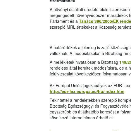
Szermaradék
A növényi és állati eredetű élelmiszerekben 
megengedett növényvédőszer-maradékok hat
Parlament és a
Tanács 396/2005/EK rende
szereplő MRL értékeket a Közösség területé
A határértékek a jelenleg is zajló közösség
változnak. A módosításokat a Bizottság ren
A mellékletek hivatalosan a Bizottság
149/2
rendeletei által kerültek módosításra, de a 
felülvizsgálat következtében folyamatosan v
Az Európai Uniós jogszabályok az EUR-Lex 
http://eur-lex.europa.eu/hu/index.htm
Tekintettel a rendeletekben szereplő komp
Bizottság Egészségügyi és Fogyasztóvédel
egyszerűbb és átláthatóbb keresést a folya
következő internetcímen érhető el: