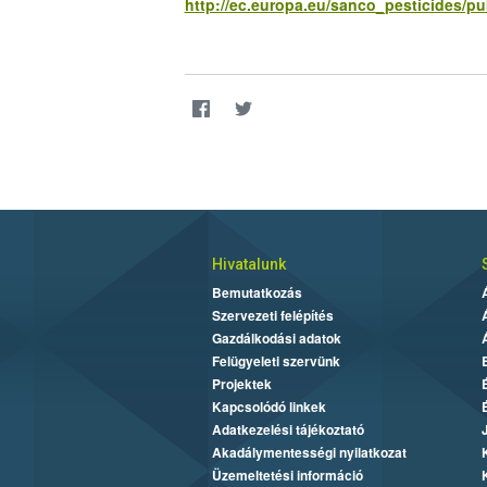
http://ec.europa.eu/sanco_pesticides/pu
Hivatalunk
Bemutatkozás
Szervezeti felépítés
Gazdálkodási adatok
Felügyeleti szervünk
Projektek
Kapcsolódó linkek
Adatkezelési tájékoztató
Akadálymentességi nyilatkozat
Üzemeltetési információ