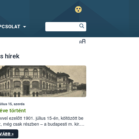
PCSOLAT
s hírek
úlius 15, szerda
éve történt
vvel ezelőtt 1901. július 15-én, költözött be
z, még csak részben – a budapesti m. kir.
i vetőmagvizsgáló állomás a Kis Rókus utca
VÁBB >
ám alatti, Czigler Győző által tervezett új