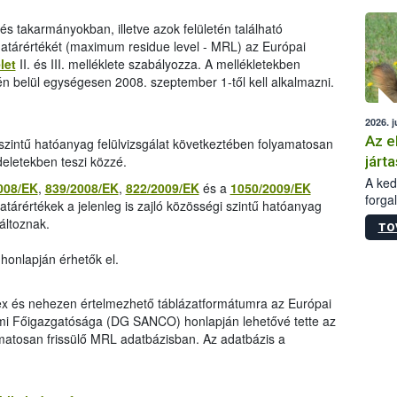
épüle
és takarmányokban, illetve azok felületén található
árértékét (maximum residue level - MRL) az Európai
let
II. és III. melléklete szabályozza. A mellékletekben
n belül egységesen 2008. szeptember 1-től kell alkalmazni.
2026. j
Az e
i szintű hatóanyag felülvizsgálat következtében folyamatosan
járta
deletekben teszi közzé.
A kedv
008/EK
,
839/2008/EK
,
822/2009/EK
és a
1050/2009/EK
forga
határértékek a jelenleg is zajló közösségi szintű hatóanyag
Korm.
áltoznak.
TO
sérül
felme
honlapján érhetők el.
veszé
Ezen 
vonni
lex és nehezen értelmezhető táblázatformátumra az Európai
jártas
mi Főigazgatósága (DG SANCO) honlapján lehetővé tette az
matosan frissülő MRL adatbázisban. Az adatbázis a