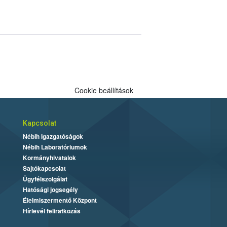
Cookie beállítások
Kapcsolat
Nébih Igazgatóságok
Nébih Laboratóriumok
Kormányhivatalok
Sajtókapcsolat
Ügyfélszolgálat
Hatósági jogsegély
Élelmiszermentő Központ
Hírlevél feliratkozás