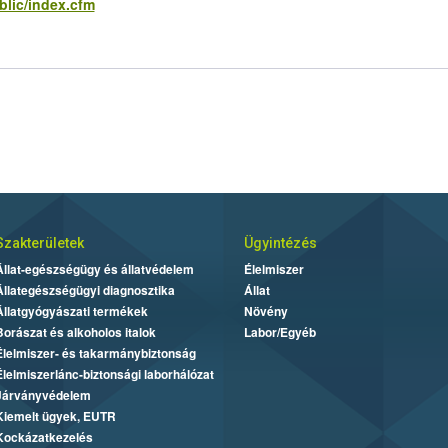
blic/index.cfm
Szakterületek
Ügyintézés
Állat-egészségügy és állatvédelem
Élelmiszer
Állategészségügyi diagnosztika
Állat
Állatgyógyászati termékek
Növény
Borászat és alkoholos italok
Labor/Egyéb
Élelmiszer- és takarmánybiztonság
Élelmiszerlánc-biztonsági laborhálózat
Járványvédelem
Kiemelt ügyek, EUTR
Kockázatkezelés