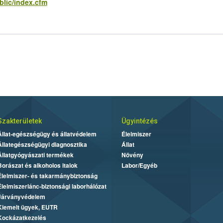
blic/index.cfm
Szakterületek
Ügyintézés
Állat-egészségügy és állatvédelem
Élelmiszer
Állategészségügyi diagnosztika
Állat
Állatgyógyászati termékek
Növény
Borászat és alkoholos italok
Labor/Egyéb
Élelmiszer- és takarmánybiztonság
Élelmiszerlánc-biztonsági laborhálózat
Járványvédelem
Kiemelt ügyek, EUTR
Kockázatkezelés