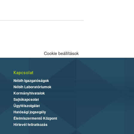
Cookie beállítások
Kapcsolat
Nébih Igazgatóságok
Nébih Laboratóriumok
Kormányhivatalok
Sajtókapcsolat
Ügyfélszolgálat
Hatósági jogsegély
Élelmiszermentő Központ
Hírlevél feliratkozás