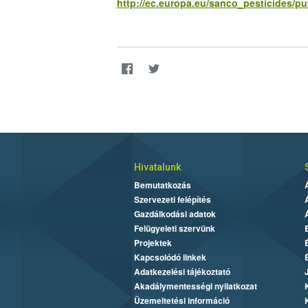
http://ec.europa.eu/sanco_pesticides/pu
Hivatalunk
Bemutatkozás
Szervezeti felépítés
Gazdálkodási adatok
Felügyeleti szervünk
Projektek
Kapcsolódó linkek
Adatkezelési tájékoztató
Akadálymentességi nyilatkozat
Üzemeltetési információ