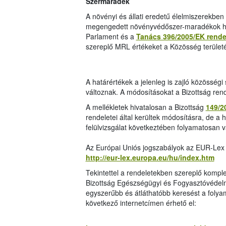
Szermaradék
A növényi és állati eredetű élelmiszerekben 
megengedett növényvédőszer-maradékok hat
Parlament és a
Tanács 396/2005/EK rende
szereplő MRL értékeket a Közösség területé
A határértékek a jelenleg is zajló közösség
változnak. A módosításokat a Bizottság ren
A mellékletek hivatalosan a Bizottság
149/2
rendeletei által kerültek módosításra, de a 
felülvizsgálat következtében folyamatosan v
Az Európai Uniós jogszabályok az EUR-Lex 
http://eur-lex.europa.eu/hu/index.htm
Tekintettel a rendeletekben szereplő komp
Bizottság Egészségügyi és Fogyasztóvédel
egyszerűbb és átláthatóbb keresést a folya
következő internetcímen érhető el: