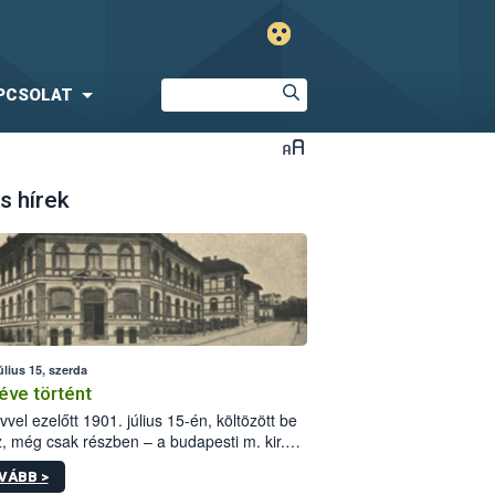
PCSOLAT
s hírek
úlius 15, szerda
éve történt
vvel ezelőtt 1901. július 15-én, költözött be
z, még csak részben – a budapesti m. kir.
i vetőmagvizsgáló állomás a Kis Rókus utca
VÁBB >
ám alatti, Czigler Győző által tervezett új