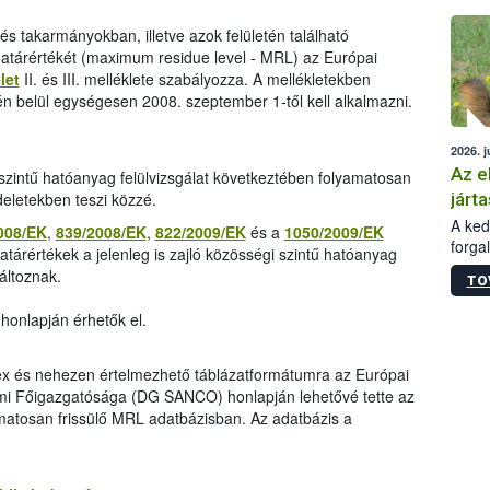
épüle
és takarmányokban, illetve azok felületén található
árértékét (maximum residue level - MRL) az Európai
let
II. és III. melléklete szabályozza. A mellékletekben
n belül egységesen 2008. szeptember 1-től kell alkalmazni.
2026. j
Az e
i szintű hatóanyag felülvizsgálat következtében folyamatosan
járta
deletekben teszi közzé.
A kedv
008/EK
,
839/2008/EK
,
822/2009/EK
és a
1050/2009/EK
forga
határértékek a jelenleg is zajló közösségi szintű hatóanyag
Korm.
áltoznak.
TO
sérül
felme
honlapján érhetők el.
veszé
Ezen 
vonni
lex és nehezen értelmezhető táblázatformátumra az Európai
jártas
mi Főigazgatósága (DG SANCO) honlapján lehetővé tette az
matosan frissülő MRL adatbázisban. Az adatbázis a