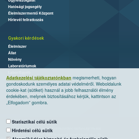
Hatósági jogsegély
Élelmiszermentő Központ
Hírlevél feliratkozás
Gyakori kérdések
Élelmiszer
Állat
Növény
Laboratóriumok
Labor/Egyéb
Adatkezelési tájékoztatónkban
megismerheti, hogyan
gondoskodunk személyes adatai védelméről. Weboldalunk
cookie-kat (sütiket) használ a jobb felhasználói élmény
érdekében, melynek biztosításához kérjük, kattintson az
„Elfogadom” gombra.
Statisztikai célú sütik
Nemzeti Élelmiszerlánc-biztonsági Hivatal
Hirdetési célú sütik
Cím: 1024 Budapest, Keleti Károly utca. 24.