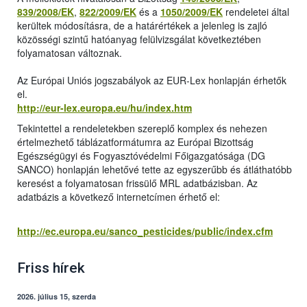
839/2008/EK
,
822/2009/EK
és a
1050/2009/EK
rendeletei által
kerültek módosításra, de a határértékek a jelenleg is zajló
közösségi szintű hatóanyag felülvizsgálat következtében
folyamatosan változnak.
Az Európai Uniós jogszabályok az EUR-Lex honlapján érhetők
el.
http://eur-lex.europa.eu/hu/index.htm
Tekintettel a rendeletekben szereplő komplex és nehezen
értelmezhető táblázatformátumra az Európai Bizottság
Egészségügyi és Fogyasztóvédelmi Főigazgatósága (DG
SANCO) honlapján lehetővé tette az egyszerűbb és átláthatóbb
keresést a folyamatosan frissülő MRL adatbázisban. Az
adatbázis a következő internetcímen érhető el:
http://ec.europa.eu/sanco_pesticides/public/index.cfm
Friss hírek
2026. július 15, szerda