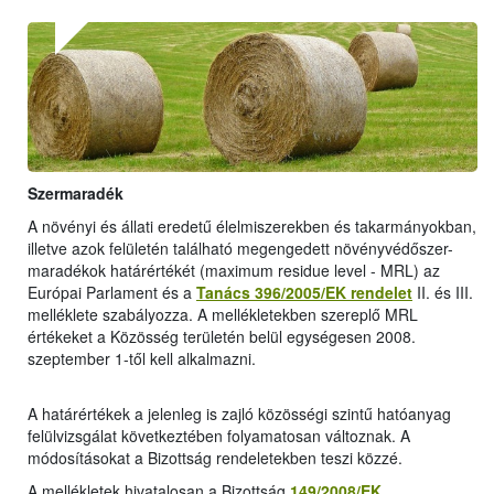
Szermaradék
A növényi és állati eredetű élelmiszerekben és takarmányokban,
illetve azok felületén található megengedett növényvédőszer-
maradékok határértékét (maximum residue level - MRL) az
Európai Parlament és a
Tanács 396/2005/EK rendelet
II. és III.
melléklete szabályozza. A mellékletekben szereplő MRL
értékeket a Közösség területén belül egységesen 2008.
szeptember 1-től kell alkalmazni.
A határértékek a jelenleg is zajló közösségi szintű hatóanyag
felülvizsgálat következtében folyamatosan változnak. A
módosításokat a Bizottság rendeletekben teszi közzé.
A mellékletek hivatalosan a Bizottság
149/2008/EK
,