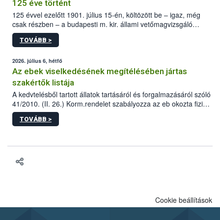
125 éve történt
125 évvel ezelőtt 1901. július 15-én, költözött be – igaz, még
csak részben – a budapesti m. kir. állami vetőmagvizsgáló
állomás a Kis Rókus utca 15. szám alatti, Czigler Győző által
TOVÁBB >
tervezett új épületébe.
2026. július 6, hétfő
Az ebek viselkedésének megítélésében jártas
szakértők listája
A kedvtelésből tartott állatok tartásáról és forgalmazásáról szóló
41/2010. (II. 26.) Korm.rendelet szabályozza az eb okozta fizikai
sérülés, illetve ennek veszélye keletkezésekor felmerülő
TOVÁBB >
hatósági feladatokat, valamint a veszélyes eb tartását és annak
engedélyezését. Ezen eljárások során szükség esetén be kell
vonni az ebek viselkedésének megítélésében jártas szakértőt.
Cookie beállítások