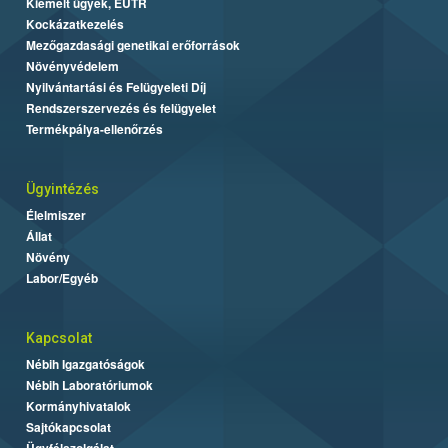
Kiemelt ügyek, EUTR
Kockázatkezelés
Mezőgazdasági genetikai erőforrások
Növényvédelem
Nyilvántartási és Felügyeleti Díj
Rendszerszervezés és felügyelet
Termékpálya-ellenőrzés
Ügyintézés
Élelmiszer
Állat
Növény
Labor/Egyéb
Kapcsolat
Nébih Igazgatóságok
Nébih Laboratóriumok
Kormányhivatalok
Sajtókapcsolat
Ügyfélszolgálat