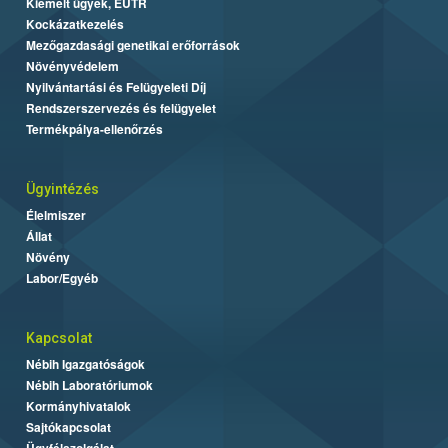
Kiemelt ügyek, EUTR
Kockázatkezelés
Mezőgazdasági genetikai erőforrások
Növényvédelem
Nyilvántartási és Felügyeleti Díj
Rendszerszervezés és felügyelet
Termékpálya-ellenőrzés
Ügyintézés
Élelmiszer
Állat
Növény
Labor/Egyéb
Kapcsolat
Nébih Igazgatóságok
Nébih Laboratóriumok
Kormányhivatalok
Sajtókapcsolat
Ügyfélszolgálat