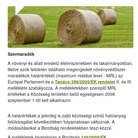
Szermaradék
A növényi és állati eredetű élelmiszerekben és takarmányokban,
illetve azok felületén található megengedett növényvédőszer-
maradékok határértékét (maximum residue level - MRL) az
Európai Parlament és a
Tanács 396/2005/EK rendelet
II. és III.
melléklete szabályozza. A mellékletekben szereplő MRL
értékeket a Közösség területén belül egységesen 2008.
szeptember 1-től kell alkalmazni.
A határértékek a jelenleg is zajló közösségi szintű hatóanyag
felülvizsgálat következtében folyamatosan változnak. A
módosításokat a Bizottság rendeletekben teszi közzé.
A mellékletek hivatalosan a Bizottság
149/2008/EK
,