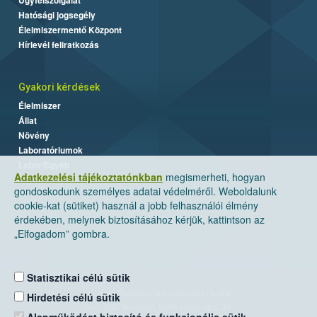
Hatósági jogsegély
Élelmiszermentő Központ
Hírlevél feliratkozás
Gyakori kérdések
Élelmiszer
Állat
Növény
Laboratóriumok
Labor/Egyéb
Adatkezelési tájékoztatónkban
megismerheti, hogyan
gondoskodunk személyes adatai védelméről. Weboldalunk
cookie-kat (sütiket) használ a jobb felhasználói élmény
érdekében, melynek biztosításához kérjük, kattintson az
„Elfogadom” gombra.
Statisztikai célú sütik
Nemzeti Élelmiszerlánc-biztonsági Hivatal
Hirdetési célú sütik
Cím: 1024 Budapest, Keleti Károly utca. 24.