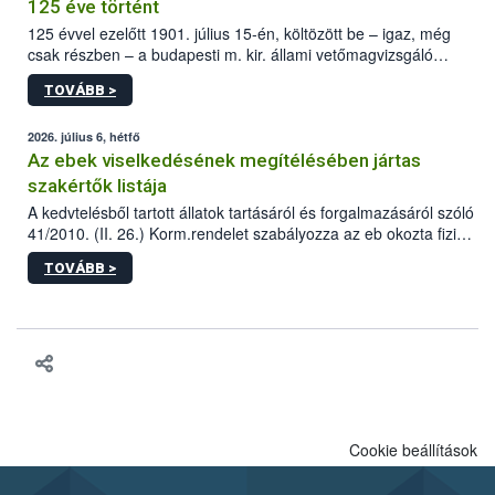
125 éve történt
125 évvel ezelőtt 1901. július 15-én, költözött be – igaz, még
csak részben – a budapesti m. kir. állami vetőmagvizsgáló
állomás a Kis Rókus utca 15. szám alatti, Czigler Győző által
TOVÁBB >
tervezett új épületébe.
2026. július 6, hétfő
Az ebek viselkedésének megítélésében jártas
szakértők listája
A kedvtelésből tartott állatok tartásáról és forgalmazásáról szóló
41/2010. (II. 26.) Korm.rendelet szabályozza az eb okozta fizikai
sérülés, illetve ennek veszélye keletkezésekor felmerülő
TOVÁBB >
hatósági feladatokat, valamint a veszélyes eb tartását és annak
engedélyezését. Ezen eljárások során szükség esetén be kell
vonni az ebek viselkedésének megítélésében jártas szakértőt.
Cookie beállítások