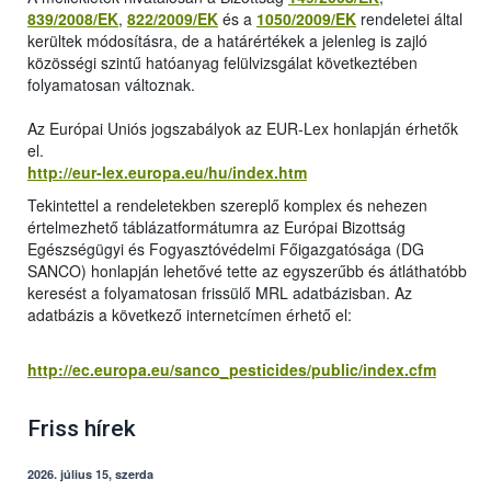
839/2008/EK
,
822/2009/EK
és a
1050/2009/EK
rendeletei által
kerültek módosításra, de a határértékek a jelenleg is zajló
közösségi szintű hatóanyag felülvizsgálat következtében
folyamatosan változnak.
Az Európai Uniós jogszabályok az EUR-Lex honlapján érhetők
el.
http://eur-lex.europa.eu/hu/index.htm
Tekintettel a rendeletekben szereplő komplex és nehezen
értelmezhető táblázatformátumra az Európai Bizottság
Egészségügyi és Fogyasztóvédelmi Főigazgatósága (DG
SANCO) honlapján lehetővé tette az egyszerűbb és átláthatóbb
keresést a folyamatosan frissülő MRL adatbázisban. Az
adatbázis a következő internetcímen érhető el:
http://ec.europa.eu/sanco_pesticides/public/index.cfm
Friss hírek
2026. július 15, szerda