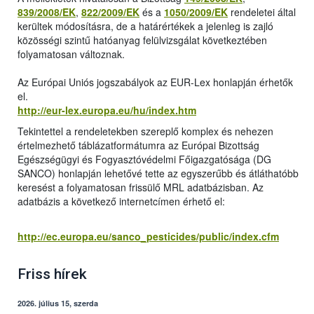
839/2008/EK
,
822/2009/EK
és a
1050/2009/EK
rendeletei által
kerültek módosításra, de a határértékek a jelenleg is zajló
közösségi szintű hatóanyag felülvizsgálat következtében
folyamatosan változnak.
Az Európai Uniós jogszabályok az EUR-Lex honlapján érhetők
el.
http://eur-lex.europa.eu/hu/index.htm
Tekintettel a rendeletekben szereplő komplex és nehezen
értelmezhető táblázatformátumra az Európai Bizottság
Egészségügyi és Fogyasztóvédelmi Főigazgatósága (DG
SANCO) honlapján lehetővé tette az egyszerűbb és átláthatóbb
keresést a folyamatosan frissülő MRL adatbázisban. Az
adatbázis a következő internetcímen érhető el:
http://ec.europa.eu/sanco_pesticides/public/index.cfm
Friss hírek
2026. július 15, szerda