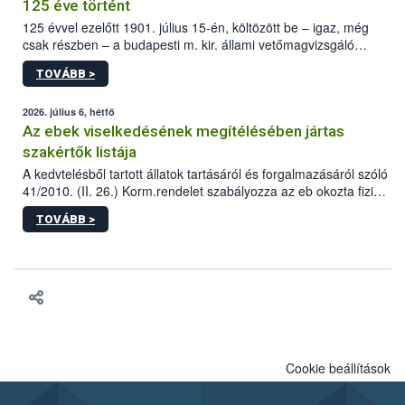
125 éve történt
125 évvel ezelőtt 1901. július 15-én, költözött be – igaz, még
csak részben – a budapesti m. kir. állami vetőmagvizsgáló
állomás a Kis Rókus utca 15. szám alatti, Czigler Győző által
TOVÁBB >
tervezett új épületébe.
2026. július 6, hétfő
Az ebek viselkedésének megítélésében jártas
szakértők listája
A kedvtelésből tartott állatok tartásáról és forgalmazásáról szóló
41/2010. (II. 26.) Korm.rendelet szabályozza az eb okozta fizikai
sérülés, illetve ennek veszélye keletkezésekor felmerülő
TOVÁBB >
hatósági feladatokat, valamint a veszélyes eb tartását és annak
engedélyezését. Ezen eljárások során szükség esetén be kell
vonni az ebek viselkedésének megítélésében jártas szakértőt.
Cookie beállítások