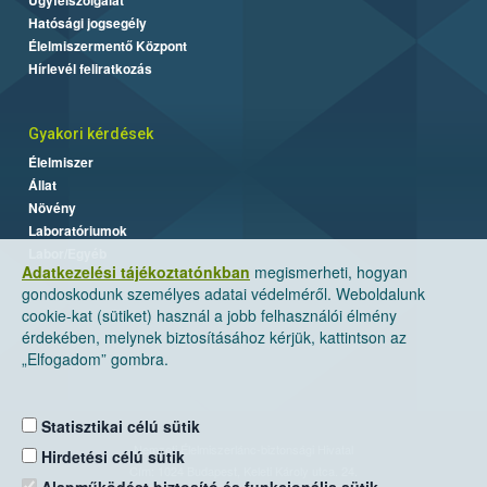
Hatósági jogsegély
Élelmiszermentő Központ
Hírlevél feliratkozás
Gyakori kérdések
Élelmiszer
Állat
Növény
Laboratóriumok
Labor/Egyéb
Adatkezelési tájékoztatónkban
megismerheti, hogyan
gondoskodunk személyes adatai védelméről. Weboldalunk
cookie-kat (sütiket) használ a jobb felhasználói élmény
érdekében, melynek biztosításához kérjük, kattintson az
„Elfogadom” gombra.
Statisztikai célú sütik
Nemzeti Élelmiszerlánc-biztonsági Hivatal
Hirdetési célú sütik
Cím: 1024 Budapest, Keleti Károly utca. 24.