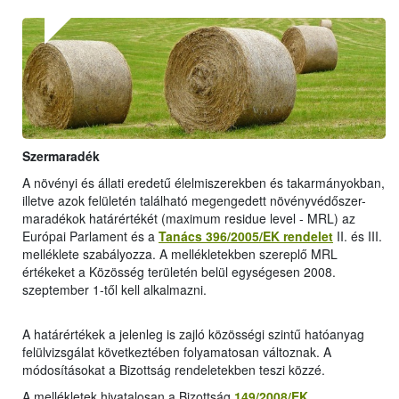
Szermaradék
A növényi és állati eredetű élelmiszerekben és takarmányokban,
illetve azok felületén található megengedett növényvédőszer-
maradékok határértékét (maximum residue level - MRL) az
Európai Parlament és a
Tanács 396/2005/EK rendelet
II. és III.
melléklete szabályozza. A mellékletekben szereplő MRL
értékeket a Közösség területén belül egységesen 2008.
szeptember 1-től kell alkalmazni.
A határértékek a jelenleg is zajló közösségi szintű hatóanyag
felülvizsgálat következtében folyamatosan változnak. A
módosításokat a Bizottság rendeletekben teszi közzé.
A mellékletek hivatalosan a Bizottság
149/2008/EK
,