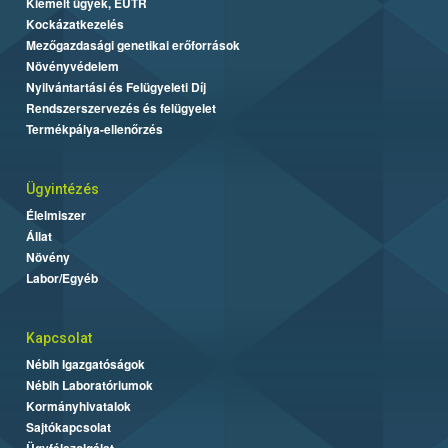
Kiemelt ügyek, EUTR
Kockázatkezelés
Mezőgazdasági genetikai erőforrások
Növényvédelem
Nyilvántartási és Felügyeleti Díj
Rendszerszervezés és felügyelet
Termékpálya-ellenőrzés
Ügyintézés
Élelmiszer
Állat
Növény
Labor/Egyéb
Kapcsolat
Nébih Igazgatóságok
Nébih Laboratóriumok
Kormányhivatalok
Sajtókapcsolat
Ügyfélszolgálat