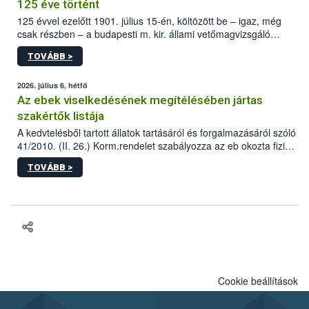
125 éve történt
125 évvel ezelőtt 1901. július 15-én, költözött be – igaz, még
csak részben – a budapesti m. kir. állami vetőmagvizsgáló
állomás a Kis Rókus utca 15. szám alatti, Czigler Győző által
TOVÁBB >
tervezett új épületébe.
2026. július 6, hétfő
Az ebek viselkedésének megítélésében jártas
szakértők listája
A kedvtelésből tartott állatok tartásáról és forgalmazásáról szóló
41/2010. (II. 26.) Korm.rendelet szabályozza az eb okozta fizikai
sérülés, illetve ennek veszélye keletkezésekor felmerülő
TOVÁBB >
hatósági feladatokat, valamint a veszélyes eb tartását és annak
engedélyezését. Ezen eljárások során szükség esetén be kell
vonni az ebek viselkedésének megítélésében jártas szakértőt.
Cookie beállítások