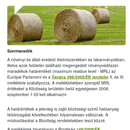
Szermaradék
A növényi és állati eredetű élelmiszerekben és takarmányokban,
illetve azok felületén található megengedett növényvédőszer-
maradékok határértékét (maximum residue level - MRL) az
Európai Parlament és a
Tanács 396/2005/EK rendelet
II. és III.
melléklete szabályozza. A mellékletekben szereplő MRL
értékeket a Közösség területén belül egységesen 2008.
szeptember 1-től kell alkalmazni.
A határértékek a jelenleg is zajló közösségi szintű hatóanyag
felülvizsgálat következtében folyamatosan változnak. A
módosításokat a Bizottság rendeletekben teszi közzé.
A mellékletek hivatalosan a Bizottság
149/2008/EK
,