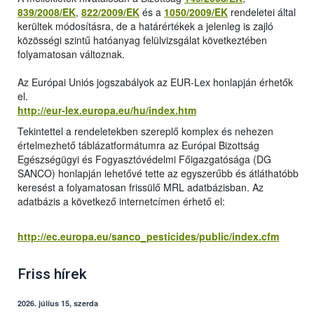
839/2008/EK
,
822/2009/EK
és a
1050/2009/EK
rendeletei által
kerültek módosításra, de a határértékek a jelenleg is zajló
közösségi szintű hatóanyag felülvizsgálat következtében
folyamatosan változnak.
Az Európai Uniós jogszabályok az EUR-Lex honlapján érhetők
el.
http://eur-lex.europa.eu/hu/index.htm
Tekintettel a rendeletekben szereplő komplex és nehezen
értelmezhető táblázatformátumra az Európai Bizottság
Egészségügyi és Fogyasztóvédelmi Főigazgatósága (DG
SANCO) honlapján lehetővé tette az egyszerűbb és átláthatóbb
keresést a folyamatosan frissülő MRL adatbázisban. Az
adatbázis a következő internetcímen érhető el:
http://ec.europa.eu/sanco_pesticides/public/index.cfm
Friss hírek
2026. július 15, szerda