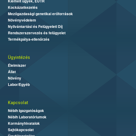
Kiemelt ügyek, EUTR
Kockázatkezelés
Mezőgazdasági genetikai erőforrások
Növényvédelem
Nyilvántartási és Felügyeleti Díj
Rendszerszervezés és felügyelet
Termékpálya-ellenőrzés
Ügyintézés
Élelmiszer
Állat
Növény
Labor/Egyéb
Kapcsolat
Nébih Igazgatóságok
Nébih Laboratóriumok
Kormányhivatalok
Sajtókapcsolat
Ügyfélszolgálat