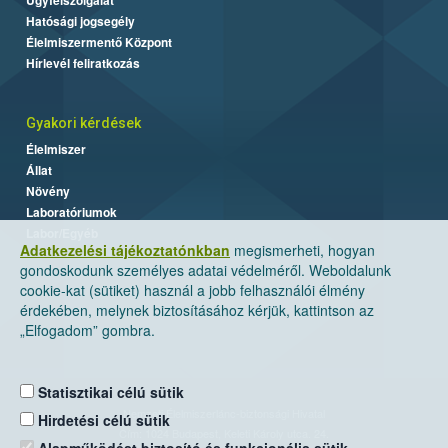
Hatósági jogsegély
Élelmiszermentő Központ
Hírlevél feliratkozás
Gyakori kérdések
Élelmiszer
Állat
Növény
Laboratóriumok
Labor/Egyéb
Adatkezelési tájékoztatónkban
megismerheti, hogyan
gondoskodunk személyes adatai védelméről. Weboldalunk
cookie-kat (sütiket) használ a jobb felhasználói élmény
érdekében, melynek biztosításához kérjük, kattintson az
„Elfogadom” gombra.
Statisztikai célú sütik
Nemzeti Élelmiszerlánc-biztonsági Hivatal
Hirdetési célú sütik
Cím: 1024 Budapest, Keleti Károly utca. 24.