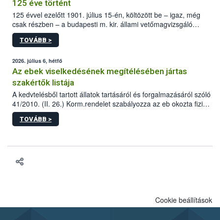
125 éve történt
125 évvel ezelőtt 1901. július 15-én, költözött be – igaz, még
csak részben – a budapesti m. kir. állami vetőmagvizsgáló
állomás a Kis Rókus utca 15. szám alatti, Czigler Győző által
TOVÁBB >
tervezett új épületébe.
2026. július 6, hétfő
Az ebek viselkedésének megítélésében jártas
szakértők listája
A kedvtelésből tartott állatok tartásáról és forgalmazásáról szóló
41/2010. (II. 26.) Korm.rendelet szabályozza az eb okozta fizikai
sérülés, illetve ennek veszélye keletkezésekor felmerülő
TOVÁBB >
hatósági feladatokat, valamint a veszélyes eb tartását és annak
engedélyezését. Ezen eljárások során szükség esetén be kell
vonni az ebek viselkedésének megítélésében jártas szakértőt.
Cookie beállítások