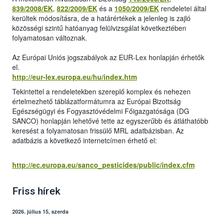
839/2008/EK
,
822/2009/EK
és a
1050/2009/EK
rendeletei által
kerültek módosításra, de a határértékek a jelenleg is zajló
közösségi szintű hatóanyag felülvizsgálat következtében
folyamatosan változnak.
Az Európai Uniós jogszabályok az EUR-Lex honlapján érhetők
el.
http://eur-lex.europa.eu/hu/index.htm
Tekintettel a rendeletekben szereplő komplex és nehezen
értelmezhető táblázatformátumra az Európai Bizottság
Egészségügyi és Fogyasztóvédelmi Főigazgatósága (DG
SANCO) honlapján lehetővé tette az egyszerűbb és átláthatóbb
keresést a folyamatosan frissülő MRL adatbázisban. Az
adatbázis a következő internetcímen érhető el:
http://ec.europa.eu/sanco_pesticides/public/index.cfm
Friss hírek
2026. július 15, szerda