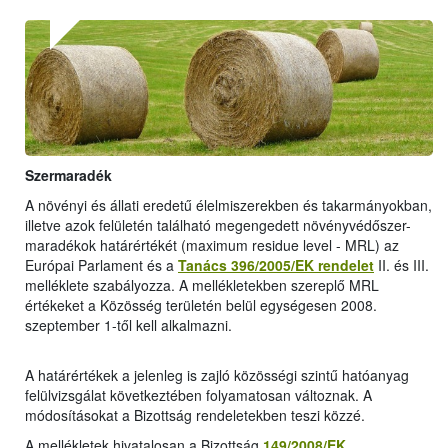
Szermaradék
A növényi és állati eredetű élelmiszerekben és takarmányokban,
illetve azok felületén található megengedett növényvédőszer-
maradékok határértékét (maximum residue level - MRL) az
Európai Parlament és a
Tanács 396/2005/EK rendelet
II. és III.
melléklete szabályozza. A mellékletekben szereplő MRL
értékeket a Közösség területén belül egységesen 2008.
szeptember 1-től kell alkalmazni.
A határértékek a jelenleg is zajló közösségi szintű hatóanyag
felülvizsgálat következtében folyamatosan változnak. A
módosításokat a Bizottság rendeletekben teszi közzé.
A mellékletek hivatalosan a Bizottság
149/2008/EK
,