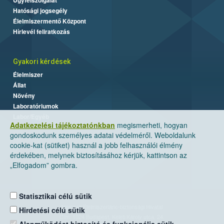
Hatósági jogsegély
Élelmiszermentő Központ
Hírlevél feliratkozás
Gyakori kérdések
Élelmiszer
Állat
Növény
Laboratóriumok
Labor/Egyéb
Adatkezelési tájékoztatónkban
megismerheti, hogyan
gondoskodunk személyes adatai védelméről. Weboldalunk
cookie-kat (sütiket) használ a jobb felhasználói élmény
érdekében, melynek biztosításához kérjük, kattintson az
„Elfogadom” gombra.
Statisztikai célú sütik
Nemzeti Élelmiszerlánc-biztonsági Hivatal
Hirdetési célú sütik
Cím: 1024 Budapest, Keleti Károly utca. 24.