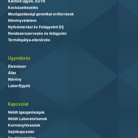
Kiemelt ügyek, EUTR
Kockázatkezelés
Mezőgazdasági genetikai erőforrások
Növényvédelem
Nyilvántartási és Felügyeleti Díj
Rendszerszervezés és felügyelet
Termékpálya-ellenőrzés
Ügyintézés
Élelmiszer
Állat
Növény
Labor/Egyéb
Kapcsolat
Nébih Igazgatóságok
Nébih Laboratóriumok
Kormányhivatalok
Sajtókapcsolat
Ügyfélszolgálat