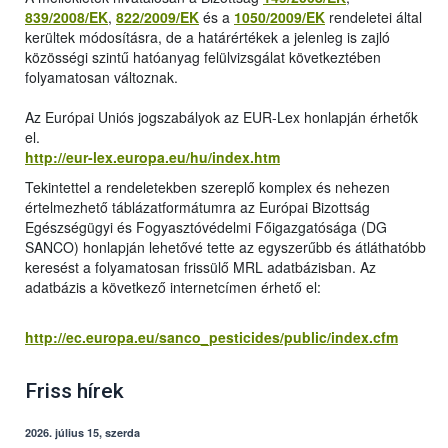
839/2008/EK
,
822/2009/EK
és a
1050/2009/EK
rendeletei által
kerültek módosításra, de a határértékek a jelenleg is zajló
közösségi szintű hatóanyag felülvizsgálat következtében
folyamatosan változnak.
Az Európai Uniós jogszabályok az EUR-Lex honlapján érhetők
el.
http://eur-lex.europa.eu/hu/index.htm
Tekintettel a rendeletekben szereplő komplex és nehezen
értelmezhető táblázatformátumra az Európai Bizottság
Egészségügyi és Fogyasztóvédelmi Főigazgatósága (DG
SANCO) honlapján lehetővé tette az egyszerűbb és átláthatóbb
keresést a folyamatosan frissülő MRL adatbázisban. Az
adatbázis a következő internetcímen érhető el:
http://ec.europa.eu/sanco_pesticides/public/index.cfm
Friss hírek
2026. július 15, szerda