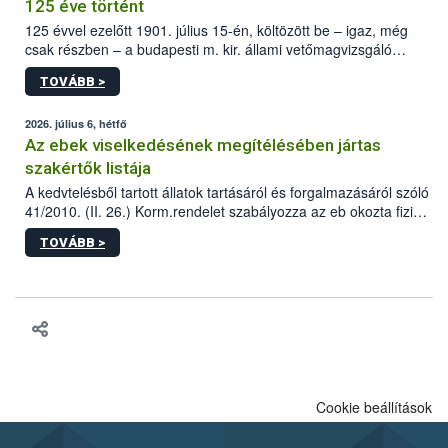
125 éve történt
125 évvel ezelőtt 1901. július 15-én, költözött be – igaz, még
csak részben – a budapesti m. kir. állami vetőmagvizsgáló
állomás a Kis Rókus utca 15. szám alatti, Czigler Győző által
TOVÁBB >
tervezett új épületébe.
2026. július 6, hétfő
Az ebek viselkedésének megítélésében jártas
szakértők listája
A kedvtelésből tartott állatok tartásáról és forgalmazásáról szóló
41/2010. (II. 26.) Korm.rendelet szabályozza az eb okozta fizikai
sérülés, illetve ennek veszélye keletkezésekor felmerülő
TOVÁBB >
hatósági feladatokat, valamint a veszélyes eb tartását és annak
engedélyezését. Ezen eljárások során szükség esetén be kell
vonni az ebek viselkedésének megítélésében jártas szakértőt.
Cookie beállítások