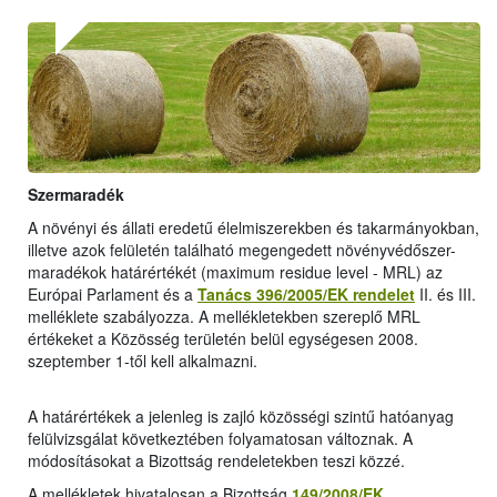
Szermaradék
A növényi és állati eredetű élelmiszerekben és takarmányokban,
illetve azok felületén található megengedett növényvédőszer-
maradékok határértékét (maximum residue level - MRL) az
Európai Parlament és a
Tanács 396/2005/EK rendelet
II. és III.
melléklete szabályozza. A mellékletekben szereplő MRL
értékeket a Közösség területén belül egységesen 2008.
szeptember 1-től kell alkalmazni.
A határértékek a jelenleg is zajló közösségi szintű hatóanyag
felülvizsgálat következtében folyamatosan változnak. A
módosításokat a Bizottság rendeletekben teszi közzé.
A mellékletek hivatalosan a Bizottság
149/2008/EK
,