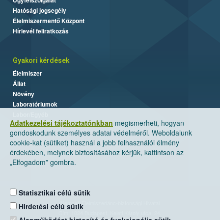
Hatósági jogsegély
Élelmiszermentő Központ
Hírlevél feliratkozás
Gyakori kérdések
Élelmiszer
Állat
Növény
Laboratóriumok
Labor/Egyéb
Adatkezelési tájékoztatónkban
megismerheti, hogyan
gondoskodunk személyes adatai védelméről. Weboldalunk
cookie-kat (sütiket) használ a jobb felhasználói élmény
érdekében, melynek biztosításához kérjük, kattintson az
„Elfogadom” gombra.
Statisztikai célú sütik
Nemzeti Élelmiszerlánc-biztonsági Hivatal
Hirdetési célú sütik
Cím: 1024 Budapest, Keleti Károly utca. 24.