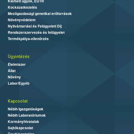
Kiemelt ügyek, EUTR
Kockázatkezelés
Mezőgazdasági genetikai erőforrások
Növényvédelem
Nyilvántartási és Felügyeleti Díj
Rendszerszervezés és felügyelet
Termékpálya-ellenőrzés
Ügyintézés
Élelmiszer
Állat
Növény
Labor/Egyéb
Kapcsolat
Nébih Igazgatóságok
Nébih Laboratóriumok
Kormányhivatalok
Sajtókapcsolat
Ügyfélszolgálat