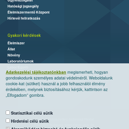
Hatósági jogsegély
Élelmiszermentő Központ
Hírlevél feliratkozás
Gyakori kérdések
Élelmiszer
Állat
Növény
Laboratóriumok
Labor/Egyéb
Adatkezelési tájékoztatónkban
megismerheti, hogyan
gondoskodunk személyes adatai védelméről. Weboldalunk
cookie-kat (sütiket) használ a jobb felhasználói élmény
érdekében, melynek biztosításához kérjük, kattintson az
„Elfogadom” gombra.
Statisztikai célú sütik
Nemzeti Élelmiszerlánc-biztonsági Hivatal
Hirdetési célú sütik
Cím: 1024 Budapest, Keleti Károly utca. 24.