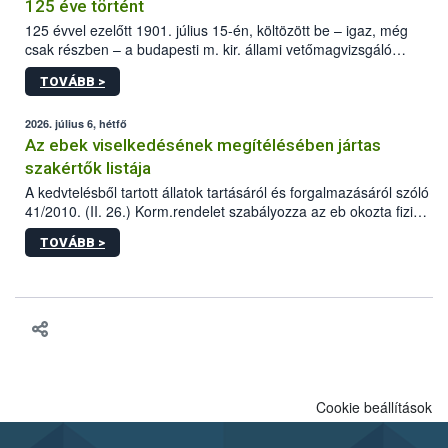
125 éve történt
125 évvel ezelőtt 1901. július 15-én, költözött be – igaz, még
csak részben – a budapesti m. kir. állami vetőmagvizsgáló
állomás a Kis Rókus utca 15. szám alatti, Czigler Győző által
TOVÁBB >
tervezett új épületébe.
2026. július 6, hétfő
Az ebek viselkedésének megítélésében jártas
szakértők listája
A kedvtelésből tartott állatok tartásáról és forgalmazásáról szóló
41/2010. (II. 26.) Korm.rendelet szabályozza az eb okozta fizikai
sérülés, illetve ennek veszélye keletkezésekor felmerülő
TOVÁBB >
hatósági feladatokat, valamint a veszélyes eb tartását és annak
engedélyezését. Ezen eljárások során szükség esetén be kell
vonni az ebek viselkedésének megítélésében jártas szakértőt.
Cookie beállítások