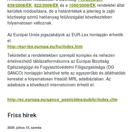
839/2008/EK
,
822/2009/EK
és a
1050/2009/EK
rendeletei által
kerültek módosításra, de a határértékek a jelenleg is zajló
közösségi szintű hatóanyag felülvizsgálat következtében
folyamatosan változnak.
Az Európai Uniós jogszabályok az EUR-Lex honlapján érhetők
el.
http://eur-lex.europa.eu/hu/index.htm
Tekintettel a rendeletekben szereplő komplex és nehezen
értelmezhető táblázatformátumra az Európai Bizottság
Egészségügyi és Fogyasztóvédelmi Főigazgatósága (DG
SANCO) honlapján lehetővé tette az egyszerűbb és átláthatóbb
keresést a folyamatosan frissülő MRL adatbázisban. Az
adatbázis a következő internetcímen érhető el:
http://ec.europa.eu/sanco_pesticides/public/index.cfm
Friss hírek
2026. július 15, szerda