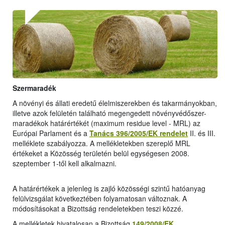
Szermaradék
A növényi és állati eredetű élelmiszerekben és takarmányokban,
illetve azok felületén található megengedett növényvédőszer-
maradékok határértékét (maximum residue level - MRL) az
Európai Parlament és a
Tanács 396/2005/EK rendelet
II. és III.
melléklete szabályozza. A mellékletekben szereplő MRL
értékeket a Közösség területén belül egységesen 2008.
szeptember 1-től kell alkalmazni.
A határértékek a jelenleg is zajló közösségi szintű hatóanyag
felülvizsgálat következtében folyamatosan változnak. A
módosításokat a Bizottság rendeletekben teszi közzé.
A mellékletek hivatalosan a Bizottság
149/2008/EK
,