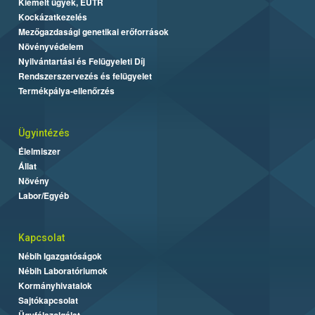
Kiemelt ügyek, EUTR
Kockázatkezelés
Mezőgazdasági genetikai erőforrások
Növényvédelem
Nyilvántartási és Felügyeleti Díj
Rendszerszervezés és felügyelet
Termékpálya-ellenőrzés
Ügyintézés
Élelmiszer
Állat
Növény
Labor/Egyéb
Kapcsolat
Nébih Igazgatóságok
Nébih Laboratóriumok
Kormányhivatalok
Sajtókapcsolat
Ügyfélszolgálat