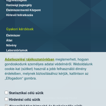
Hatósági jogsegély
Élelmiszermentő Központ
Hírlevél feliratkozás
Gyakori kérdések
Élelmiszer
Állat
Növény
Laboratóriumok
Labor/Egyéb
Adatkezelési tájékoztatónkban
megismerheti, hogyan
gondoskodunk személyes adatai védelméről. Weboldalunk
cookie-kat (sütiket) használ a jobb felhasználói élmény
érdekében, melynek biztosításához kérjük, kattintson az
„Elfogadom” gombra.
Statisztikai célú sütik
Nemzeti Élelmiszerlánc-biztonsági Hivatal
Hirdetési célú sütik
Cím: 1024 Budapest, Keleti Károly utca. 24.