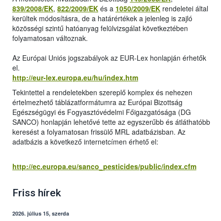
839/2008/EK
,
822/2009/EK
és a
1050/2009/EK
rendeletei által
kerültek módosításra, de a határértékek a jelenleg is zajló
közösségi szintű hatóanyag felülvizsgálat következtében
folyamatosan változnak.
Az Európai Uniós jogszabályok az EUR-Lex honlapján érhetők
el.
http://eur-lex.europa.eu/hu/index.htm
Tekintettel a rendeletekben szereplő komplex és nehezen
értelmezhető táblázatformátumra az Európai Bizottság
Egészségügyi és Fogyasztóvédelmi Főigazgatósága (DG
SANCO) honlapján lehetővé tette az egyszerűbb és átláthatóbb
keresést a folyamatosan frissülő MRL adatbázisban. Az
adatbázis a következő internetcímen érhető el:
http://ec.europa.eu/sanco_pesticides/public/index.cfm
Friss hírek
2026. július 15, szerda