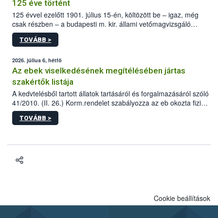
125 éve történt
125 évvel ezelőtt 1901. július 15-én, költözött be – igaz, még
csak részben – a budapesti m. kir. állami vetőmagvizsgáló
állomás a Kis Rókus utca 15. szám alatti, Czigler Győző által
TOVÁBB >
tervezett új épületébe.
2026. július 6, hétfő
Az ebek viselkedésének megítélésében jártas
szakértők listája
A kedvtelésből tartott állatok tartásáról és forgalmazásáról szóló
41/2010. (II. 26.) Korm.rendelet szabályozza az eb okozta fizikai
sérülés, illetve ennek veszélye keletkezésekor felmerülő
TOVÁBB >
hatósági feladatokat, valamint a veszélyes eb tartását és annak
engedélyezését. Ezen eljárások során szükség esetén be kell
vonni az ebek viselkedésének megítélésében jártas szakértőt.
Cookie beállítások