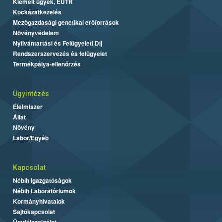
Kiemelt ügyek, EUTR
Kockázatkezelés
Mezőgazdasági genetikai erőforrások
Növényvédelem
Nyilvántartási és Felügyeleti Díj
Rendszerszervezés és felügyelet
Termékpálya-ellenőrzés
Ügyintézés
Élelmiszer
Állat
Növény
Labor/Egyéb
Kapcsolat
Nébih Igazgatóságok
Nébih Laboratóriumok
Kormányhivatalok
Sajtókapcsolat
Ügyfélszolgálat