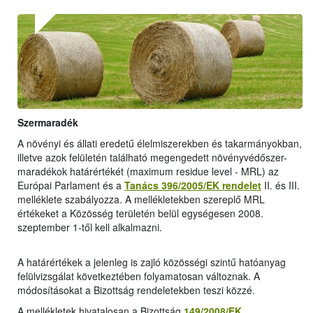
Szermaradék
A növényi és állati eredetű élelmiszerekben és takarmányokban,
illetve azok felületén található megengedett növényvédőszer-
maradékok határértékét (maximum residue level - MRL) az
Európai Parlament és a
Tanács 396/2005/EK rendelet
II. és III.
melléklete szabályozza. A mellékletekben szereplő MRL
értékeket a Közösség területén belül egységesen 2008.
szeptember 1-től kell alkalmazni.
A határértékek a jelenleg is zajló közösségi szintű hatóanyag
felülvizsgálat következtében folyamatosan változnak. A
módosításokat a Bizottság rendeletekben teszi közzé.
A mellékletek hivatalosan a Bizottság
149/2008/EK
,