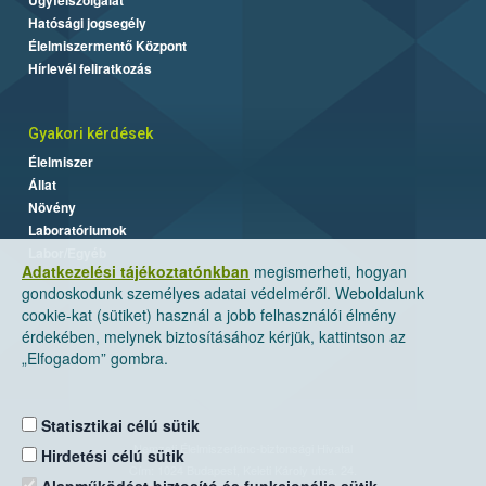
Hatósági jogsegély
Élelmiszermentő Központ
Hírlevél feliratkozás
Gyakori kérdések
Élelmiszer
Állat
Növény
Laboratóriumok
Labor/Egyéb
Adatkezelési tájékoztatónkban
megismerheti, hogyan
gondoskodunk személyes adatai védelméről. Weboldalunk
cookie-kat (sütiket) használ a jobb felhasználói élmény
érdekében, melynek biztosításához kérjük, kattintson az
„Elfogadom” gombra.
Statisztikai célú sütik
Nemzeti Élelmiszerlánc-biztonsági Hivatal
Hirdetési célú sütik
Cím: 1024 Budapest, Keleti Károly utca. 24.