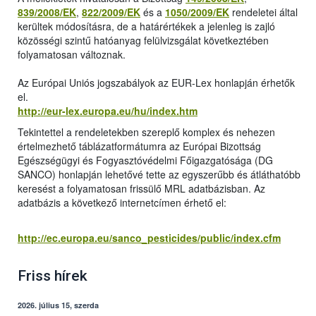
839/2008/EK
,
822/2009/EK
és a
1050/2009/EK
rendeletei által
kerültek módosításra, de a határértékek a jelenleg is zajló
közösségi szintű hatóanyag felülvizsgálat következtében
folyamatosan változnak.
Az Európai Uniós jogszabályok az EUR-Lex honlapján érhetők
el.
http://eur-lex.europa.eu/hu/index.htm
Tekintettel a rendeletekben szereplő komplex és nehezen
értelmezhető táblázatformátumra az Európai Bizottság
Egészségügyi és Fogyasztóvédelmi Főigazgatósága (DG
SANCO) honlapján lehetővé tette az egyszerűbb és átláthatóbb
keresést a folyamatosan frissülő MRL adatbázisban. Az
adatbázis a következő internetcímen érhető el:
http://ec.europa.eu/sanco_pesticides/public/index.cfm
Friss hírek
2026. július 15, szerda