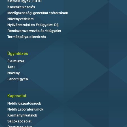
Kiemelt ügyek, EUTR
Kockázatkezelés
Mezőgazdasági genetikai erőforrások
Növényvédelem
Nyilvántartási és Felügyeleti Díj
Rendszerszervezés és felügyelet
Termékpálya-ellenőrzés
Ügyintézés
Élelmiszer
Állat
Növény
Labor/Egyéb
Kapcsolat
Nébih Igazgatóságok
Nébih Laboratóriumok
Kormányhivatalok
Sajtókapcsolat
Ügyfélszolgálat