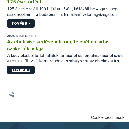
125 éve történt
125 évvel ezelőtt 1901. július 15-én, költözött be – igaz, még
csak részben – a budapesti m. kir. állami vetőmagvizsgáló
állomás a Kis Rókus utca 15. szám alatti, Czigler Győző által
TOVÁBB >
tervezett új épületébe.
2026. július 6, hétfő
Az ebek viselkedésének megítélésében jártas
szakértők listája
A kedvtelésből tartott állatok tartásáról és forgalmazásáról szóló
41/2010. (II. 26.) Korm.rendelet szabályozza az eb okozta fizikai
sérülés, illetve ennek veszélye keletkezésekor felmerülő
TOVÁBB >
hatósági feladatokat, valamint a veszélyes eb tartását és annak
engedélyezését. Ezen eljárások során szükség esetén be kell
vonni az ebek viselkedésének megítélésében jártas szakértőt.
Cookie beállítások