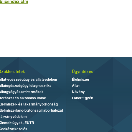
blic/index.cfm
Szakterületek
Ügyintézés
Állat-egészségügy és állatvédelem
Élelmiszer
Állategészségügyi diagnosztika
Állat
Állatgyógyászati termékek
Növény
Borászat és alkoholos italok
Labor/Egyéb
Élelmiszer- és takarmánybiztonság
Élelmiszerlánc-biztonsági laborhálózat
Járványvédelem
Kiemelt ügyek, EUTR
Kockázatkezelés