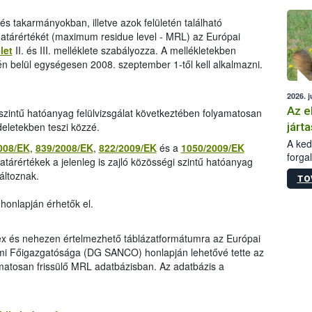
épüle
és takarmányokban, illetve azok felületén található
árértékét (maximum residue level - MRL) az Európai
let
II. és III. melléklete szabályozza. A mellékletekben
n belül egységesen 2008. szeptember 1-től kell alkalmazni.
2026. j
Az e
i szintű hatóanyag felülvizsgálat következtében folyamatosan
járta
deletekben teszi közzé.
A kedv
008/EK
,
839/2008/EK
,
822/2009/EK
és a
1050/2009/EK
forga
határértékek a jelenleg is zajló közösségi szintű hatóanyag
Korm.
áltoznak.
TO
sérül
felme
honlapján érhetők el.
veszé
Ezen 
vonni
lex és nehezen értelmezhető táblázatformátumra az Európai
jártas
mi Főigazgatósága (DG SANCO) honlapján lehetővé tette az
matosan frissülő MRL adatbázisban. Az adatbázis a