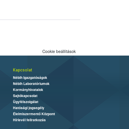
Cookie beállítások
Kapcsolat
Nébih Igazgatóságok
Nébih Laboratóriumok
Kormányhivatalok
Sajtókapcsolat
Ügyfélszolgálat
Hatósági jogsegély
Élelmiszermentő Központ
Hírlevél feliratkozás