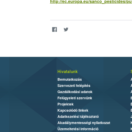
http://ec.europa.eu/sanco_pesticides/pu
Hivatalunk
Bemutatkozás
Szervezeti felépítés
Gazdálkodási adatok
Felügyeleti szervünk
Projektek
Kapcsolódó linkek
Adatkezelési tájékoztató
Akadálymentességi nyilatkozat
Üzemeltetési információ