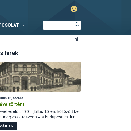
PCSOLAT
s hírek
úlius 15, szerda
éve történt
vvel ezelőtt 1901. július 15-én, költözött be
z, még csak részben – a budapesti m. kir.
i vetőmagvizsgáló állomás a Kis Rókus utca
VÁBB >
ám alatti, Czigler Győző által tervezett új