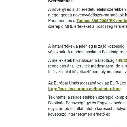
Szermaradék
A növényi és állati eredetű élelmiszerekben 
megengedett növényvédőszer-maradékok hat
Parlament és a
Tanács 396/2005/EK rende
szereplő MRL értékeket a Közösség területé
A határértékek a jelenleg is zajló közösség
változnak. A módosításokat a Bizottság ren
A mellékletek hivatalosan a Bizottság
149/2
rendeletei által kerültek módosításra, de a 
felülvizsgálat következtében folyamatosan v
Az Európai Uniós jogszabályok az EUR-Lex 
http://eur-lex.europa.eu/hu/index.htm
Tekintettel a rendeletekben szereplő komp
Bizottság Egészségügyi és Fogyasztóvédel
egyszerűbb és átláthatóbb keresést a folya
következő internetcímen érhető el: