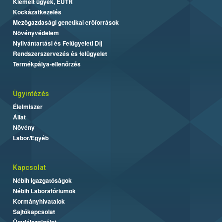
Kiemelt ügyek, EUTR
Kockázatkezelés
Mezőgazdasági genetikai erőforrások
Növényvédelem
Nyilvántartási és Felügyeleti Díj
Rendszerszervezés és felügyelet
Termékpálya-ellenőrzés
Ügyintézés
Élelmiszer
Állat
Növény
Labor/Egyéb
Kapcsolat
Nébih Igazgatóságok
Nébih Laboratóriumok
Kormányhivatalok
Sajtókapcsolat
Ügyfélszolgálat