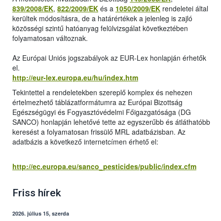
839/2008/EK
,
822/2009/EK
és a
1050/2009/EK
rendeletei által
kerültek módosításra, de a határértékek a jelenleg is zajló
közösségi szintű hatóanyag felülvizsgálat következtében
folyamatosan változnak.
Az Európai Uniós jogszabályok az EUR-Lex honlapján érhetők
el.
http://eur-lex.europa.eu/hu/index.htm
Tekintettel a rendeletekben szereplő komplex és nehezen
értelmezhető táblázatformátumra az Európai Bizottság
Egészségügyi és Fogyasztóvédelmi Főigazgatósága (DG
SANCO) honlapján lehetővé tette az egyszerűbb és átláthatóbb
keresést a folyamatosan frissülő MRL adatbázisban. Az
adatbázis a következő internetcímen érhető el:
http://ec.europa.eu/sanco_pesticides/public/index.cfm
Friss hírek
2026. július 15, szerda