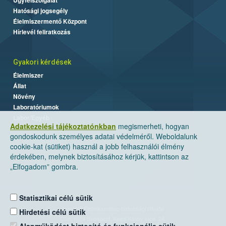
Hatósági jogsegély
Élelmiszermentő Központ
Hírlevél feliratkozás
Gyakori kérdések
Élelmiszer
Állat
Növény
Laboratóriumok
Labor/Egyéb
Adatkezelési tájékoztatónkban
megismerheti, hogyan
gondoskodunk személyes adatai védelméről. Weboldalunk
cookie-kat (sütiket) használ a jobb felhasználói élmény
érdekében, melynek biztosításához kérjük, kattintson az
„Elfogadom” gombra.
Statisztikai célú sütik
Nemzeti Élelmiszerlánc-biztonsági Hivatal
Hirdetési célú sütik
Cím: 1024 Budapest, Keleti Károly utca. 24.