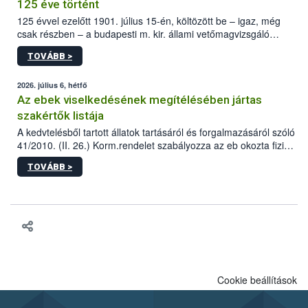
125 éve történt
125 évvel ezelőtt 1901. július 15-én, költözött be – igaz, még
csak részben – a budapesti m. kir. állami vetőmagvizsgáló
állomás a Kis Rókus utca 15. szám alatti, Czigler Győző által
TOVÁBB >
tervezett új épületébe.
2026. július 6, hétfő
Az ebek viselkedésének megítélésében jártas
szakértők listája
A kedvtelésből tartott állatok tartásáról és forgalmazásáról szóló
41/2010. (II. 26.) Korm.rendelet szabályozza az eb okozta fizikai
sérülés, illetve ennek veszélye keletkezésekor felmerülő
TOVÁBB >
hatósági feladatokat, valamint a veszélyes eb tartását és annak
engedélyezését. Ezen eljárások során szükség esetén be kell
vonni az ebek viselkedésének megítélésében jártas szakértőt.
Cookie beállítások