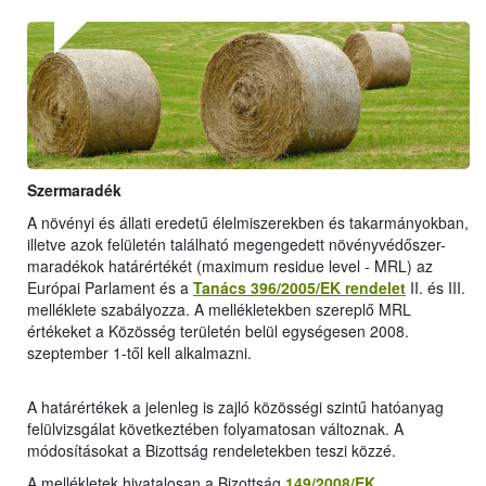
Szermaradék
A növényi és állati eredetű élelmiszerekben és takarmányokban,
illetve azok felületén található megengedett növényvédőszer-
maradékok határértékét (maximum residue level - MRL) az
Európai Parlament és a
Tanács 396/2005/EK rendelet
II. és III.
melléklete szabályozza. A mellékletekben szereplő MRL
értékeket a Közösség területén belül egységesen 2008.
szeptember 1-től kell alkalmazni.
A határértékek a jelenleg is zajló közösségi szintű hatóanyag
felülvizsgálat következtében folyamatosan változnak. A
módosításokat a Bizottság rendeletekben teszi közzé.
A mellékletek hivatalosan a Bizottság
149/2008/EK
,