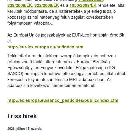
839/2008/EK
,
822/2009/EK
és a
1050/2009/EK
rendeletei által
kerültek módosításra, de a határértékek a jelenleg is zajló
közösségi szintű hatóanyag felülvizsgálat következtében
folyamatosan változnak.
Az Európai Uniós jogszabályok az EUR-Lex honlapján érhetők
el.
http://eur-lex.europa.eu/hu/index.htm
Tekintettel a rendeletekben szereplő komplex és nehezen
értelmezhető táblázatformátumra az Európai Bizottság
Egészségügyi és Fogyasztóvédelmi Főigazgatósága (DG
SANCO) honlapján lehetővé tette az egyszerűbb és átláthatóbb
keresést a folyamatosan frissülő MRL adatbázisban. Az
adatbázis a következő internetcímen érhető el:
http://ec.europa.eu/sanco_pesticides/public/index.cfm
Friss hírek
2026. július 15, szerda