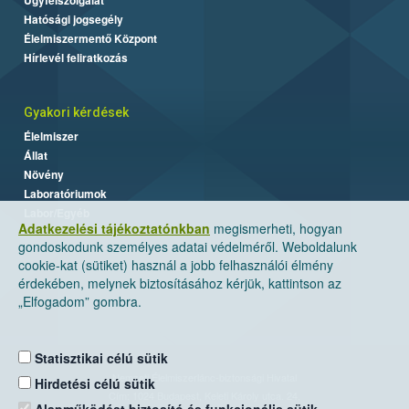
Hatósági jogsegély
Élelmiszermentő Központ
Hírlevél feliratkozás
Gyakori kérdések
Élelmiszer
Állat
Növény
Laboratóriumok
Labor/Egyéb
Adatkezelési tájékoztatónkban
megismerheti, hogyan
gondoskodunk személyes adatai védelméről. Weboldalunk
cookie-kat (sütiket) használ a jobb felhasználói élmény
érdekében, melynek biztosításához kérjük, kattintson az
„Elfogadom” gombra.
Statisztikai célú sütik
Nemzeti Élelmiszerlánc-biztonsági Hivatal
Hirdetési célú sütik
Cím: 1024 Budapest, Keleti Károly utca. 24.