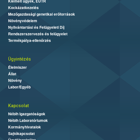
Kiemelt ügyek, EUTR
Kockázatkezelés
Mezőgazdasági genetikai erőforrások
Növényvédelem
Nyilvántartási és Felügyeleti Díj
Rendszerszervezés és felügyelet
Termékpálya-ellenőrzés
Ügyintézés
Élelmiszer
Állat
Növény
Labor/Egyéb
Kapcsolat
Nébih Igazgatóságok
Nébih Laboratóriumok
Kormányhivatalok
Sajtókapcsolat
Ügyfélszolgálat