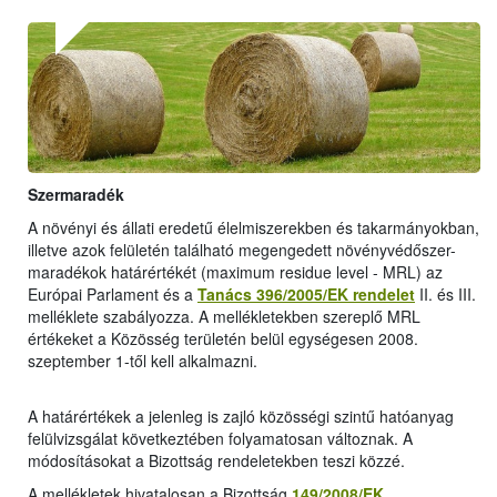
Szermaradék
A növényi és állati eredetű élelmiszerekben és takarmányokban,
illetve azok felületén található megengedett növényvédőszer-
maradékok határértékét (maximum residue level - MRL) az
Európai Parlament és a
Tanács 396/2005/EK rendelet
II. és III.
melléklete szabályozza. A mellékletekben szereplő MRL
értékeket a Közösség területén belül egységesen 2008.
szeptember 1-től kell alkalmazni.
A határértékek a jelenleg is zajló közösségi szintű hatóanyag
felülvizsgálat következtében folyamatosan változnak. A
módosításokat a Bizottság rendeletekben teszi közzé.
A mellékletek hivatalosan a Bizottság
149/2008/EK
,