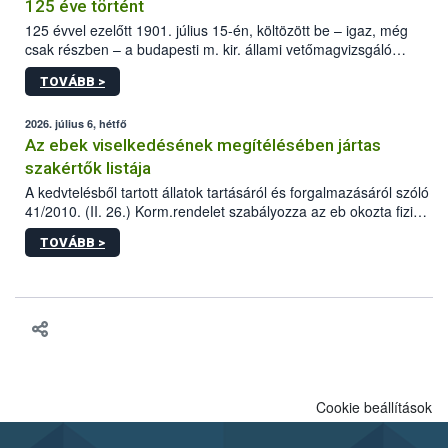
125 éve történt
125 évvel ezelőtt 1901. július 15-én, költözött be – igaz, még
csak részben – a budapesti m. kir. állami vetőmagvizsgáló
állomás a Kis Rókus utca 15. szám alatti, Czigler Győző által
TOVÁBB >
tervezett új épületébe.
2026. július 6, hétfő
Az ebek viselkedésének megítélésében jártas
szakértők listája
A kedvtelésből tartott állatok tartásáról és forgalmazásáról szóló
41/2010. (II. 26.) Korm.rendelet szabályozza az eb okozta fizikai
sérülés, illetve ennek veszélye keletkezésekor felmerülő
TOVÁBB >
hatósági feladatokat, valamint a veszélyes eb tartását és annak
engedélyezését. Ezen eljárások során szükség esetén be kell
vonni az ebek viselkedésének megítélésében jártas szakértőt.
Cookie beállítások