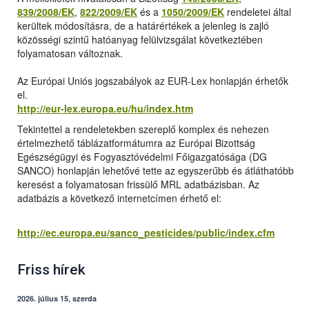
839/2008/EK
,
822/2009/EK
és a
1050/2009/EK
rendeletei által
kerültek módosításra, de a határértékek a jelenleg is zajló
közösségi szintű hatóanyag felülvizsgálat következtében
folyamatosan változnak.
Az Európai Uniós jogszabályok az EUR-Lex honlapján érhetők
el.
http://eur-lex.europa.eu/hu/index.htm
Tekintettel a rendeletekben szereplő komplex és nehezen
értelmezhető táblázatformátumra az Európai Bizottság
Egészségügyi és Fogyasztóvédelmi Főigazgatósága (DG
SANCO) honlapján lehetővé tette az egyszerűbb és átláthatóbb
keresést a folyamatosan frissülő MRL adatbázisban. Az
adatbázis a következő internetcímen érhető el:
http://ec.europa.eu/sanco_pesticides/public/index.cfm
Friss hírek
2026. július 15, szerda