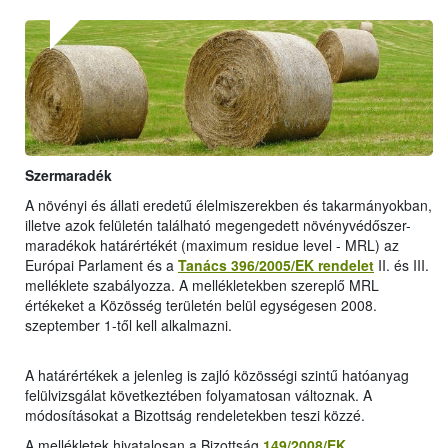
Szermaradék
A növényi és állati eredetű élelmiszerekben és takarmányokban,
illetve azok felületén található megengedett növényvédőszer-
maradékok határértékét (maximum residue level - MRL) az
Európai Parlament és a
Tanács 396/2005/EK rendelet
II. és III.
melléklete szabályozza. A mellékletekben szereplő MRL
értékeket a Közösség területén belül egységesen 2008.
szeptember 1-től kell alkalmazni.
A határértékek a jelenleg is zajló közösségi szintű hatóanyag
felülvizsgálat következtében folyamatosan változnak. A
módosításokat a Bizottság rendeletekben teszi közzé.
A mellékletek hivatalosan a Bizottság
149/2008/EK
,