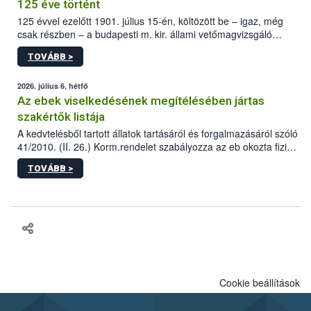
125 éve történt
125 évvel ezelőtt 1901. július 15-én, költözött be – igaz, még
csak részben – a budapesti m. kir. állami vetőmagvizsgáló
állomás a Kis Rókus utca 15. szám alatti, Czigler Győző által
TOVÁBB >
tervezett új épületébe.
2026. július 6, hétfő
Az ebek viselkedésének megítélésében jártas
szakértők listája
A kedvtelésből tartott állatok tartásáról és forgalmazásáról szóló
41/2010. (II. 26.) Korm.rendelet szabályozza az eb okozta fizikai
sérülés, illetve ennek veszélye keletkezésekor felmerülő
TOVÁBB >
hatósági feladatokat, valamint a veszélyes eb tartását és annak
engedélyezését. Ezen eljárások során szükség esetén be kell
vonni az ebek viselkedésének megítélésében jártas szakértőt.
Cookie beállítások