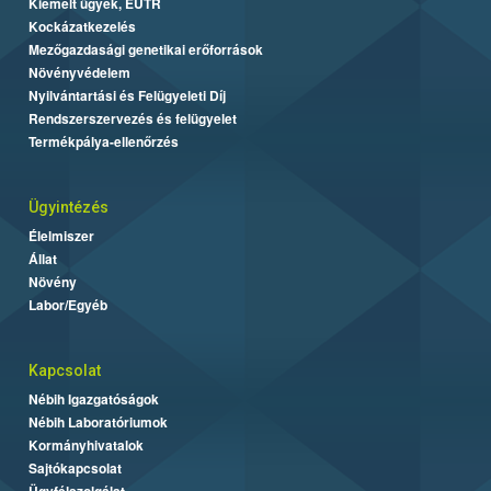
Kiemelt ügyek, EUTR
Kockázatkezelés
Mezőgazdasági genetikai erőforrások
Növényvédelem
Nyilvántartási és Felügyeleti Díj
Rendszerszervezés és felügyelet
Termékpálya-ellenőrzés
Ügyintézés
Élelmiszer
Állat
Növény
Labor/Egyéb
Kapcsolat
Nébih Igazgatóságok
Nébih Laboratóriumok
Kormányhivatalok
Sajtókapcsolat
Ügyfélszolgálat