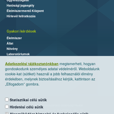
Hatósági jogsegély
Élelmiszermentő Központ
Hírlevél feliratkozás
Gyakori kérdések
Élelmiszer
Állat
Növény
Laboratóriumok
Labor/Egyéb
Adatkezelési tájékoztatónkban
megismerheti, hogyan
gondoskodunk személyes adatai védelméről. Weboldalunk
cookie-kat (sütiket) használ a jobb felhasználói élmény
érdekében, melynek biztosításához kérjük, kattintson az
„Elfogadom” gombra.
Statisztikai célú sütik
Nemzeti Élelmiszerlánc-biztonsági Hivatal
Hirdetési célú sütik
Cím: 1024 Budapest, Keleti Károly utca. 24.