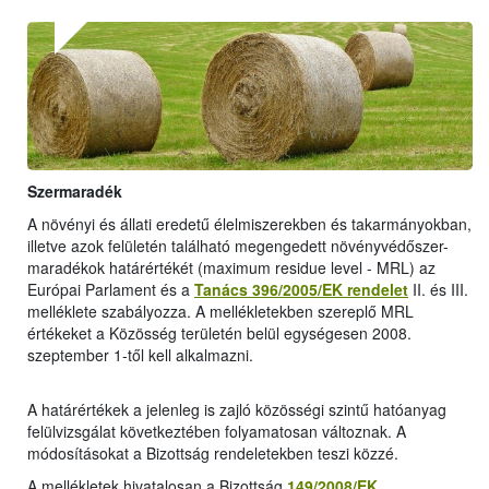
Szermaradék
A növényi és állati eredetű élelmiszerekben és takarmányokban,
illetve azok felületén található megengedett növényvédőszer-
maradékok határértékét (maximum residue level - MRL) az
Európai Parlament és a
Tanács 396/2005/EK rendelet
II. és III.
melléklete szabályozza. A mellékletekben szereplő MRL
értékeket a Közösség területén belül egységesen 2008.
szeptember 1-től kell alkalmazni.
A határértékek a jelenleg is zajló közösségi szintű hatóanyag
felülvizsgálat következtében folyamatosan változnak. A
módosításokat a Bizottság rendeletekben teszi közzé.
A mellékletek hivatalosan a Bizottság
149/2008/EK
,