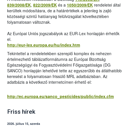
839/2008/EK
,
822/2009/EK
és a
1050/2009/EK
rendeletei által
kerültek módosításra, de a határértékek a jelenleg is zajló
közösségi szintű hatóanyag felülvizsgálat következtében
folyamatosan változnak.
Az Európai Uniós jogszabályok az EUR-Lex honlapján érhetők
el.
http://eur-lex.europa.eu/hu/index.htm
Tekintettel a rendeletekben szereplő komplex és nehezen
értelmezhető táblázatformátumra az Európai Bizottság
Egészségügyi és Fogyasztóvédelmi Főigazgatósága (DG
SANCO) honlapján lehetővé tette az egyszerűbb és átláthatóbb
keresést a folyamatosan frissülő MRL adatbázisban. Az
adatbázis a következő internetcímen érhető el:
http://ec.europa.eu/sanco_pesticides/public/index.cfm
Friss hírek
2026. július 15, szerda