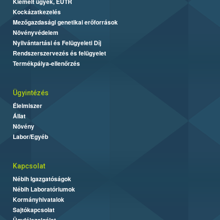
Kiemelt ügyek, EUTR
Kockázatkezelés
Mezőgazdasági genetikai erőforrások
Növényvédelem
Nyilvántartási és Felügyeleti Díj
Rendszerszervezés és felügyelet
Termékpálya-ellenőrzés
Ügyintézés
Élelmiszer
Állat
Növény
Labor/Egyéb
Kapcsolat
Nébih Igazgatóságok
Nébih Laboratóriumok
Kormányhivatalok
Sajtókapcsolat
Ügyfélszolgálat