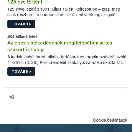
125 éve történt
125 évvel ezelőtt 1901. július 15-én, költözött be – igaz, még
csak részben – a budapesti m. kir. állami vetőmagvizsgáló
állomás a Kis Rókus utca 15. szám alatti, Czigler Győző által
TOVÁBB >
tervezett új épületébe.
2026. július 6, hétfő
Az ebek viselkedésének megítélésében jártas
szakértők listája
A kedvtelésből tartott állatok tartásáról és forgalmazásáról szóló
41/2010. (II. 26.) Korm.rendelet szabályozza az eb okozta fizikai
sérülés, illetve ennek veszélye keletkezésekor felmerülő
TOVÁBB >
hatósági feladatokat, valamint a veszélyes eb tartását és annak
engedélyezését. Ezen eljárások során szükség esetén be kell
vonni az ebek viselkedésének megítélésében jártas szakértőt.
Cookie beállítások