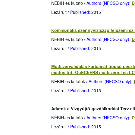
NÉBIH-es kutató
/ Authors (NFCSO only)
:
D
Lezárult
/ Published
: 2015
Kommunális szennyvíziszap félüzemi szi
NÉBIH-es kutató
/ Authors (NFCSO only)
:
D
Lezárult
/ Published
: 2015
Módszervalidálás karbamát típusú peszt
módosított QuEChERS módszerrel és LC-
NÉBIH-es kutatók
/ Authors (NFCSO only)
:
Lezárult
/ Published
: 2015
Adatok a Vízgyűjtő-gazdálkodási Terv el
NÉBIH-es kutató
/ Authors (NFCSO only)
:
D
Lezárult
/ Published
: 2015