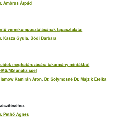
r. Ambrus Árpád
ntű vermikomposztálásának tapasztalatai
r. Kasza Gyula
,
Bódi Barbara
icidek meghatározására takarmány mintákból
MS/MS analízissel
Hamow Kamirán Áron
,
Dr. Solymosné Dr. Majzik Etelka
készítéséhez
r. Pethő Ágnes