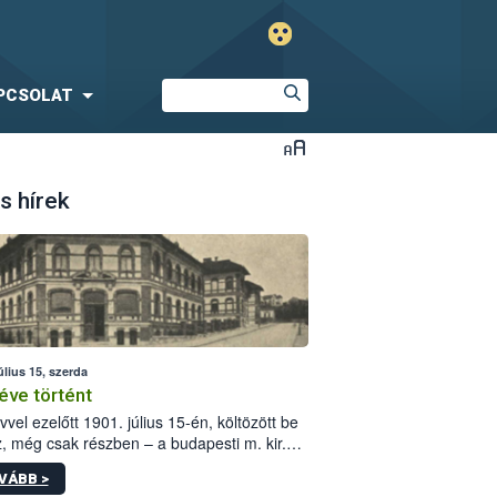
PCSOLAT
s hírek
úlius 15, szerda
éve történt
vvel ezelőtt 1901. július 15-én, költözött be
z, még csak részben – a budapesti m. kir.
i vetőmagvizsgáló állomás a Kis Rókus utca
VÁBB >
ám alatti, Czigler Győző által tervezett új