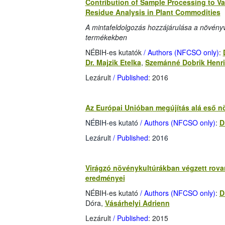
Contribution of Sample Processing to Var
Residue Analysis in Plant Commodities
A mintafeldolgozás hozzájárulása a növén
termékekben
NÉBIH-es kutatók
/ Authors (NFCSO only)
:
Dr. Majzik Etelka
,
Szemánné Dobrik Henri
Lezárult
/ Published
: 2016
Az Európai Unióban megújítás alá eső n
NÉBIH-es kutató
/ Authors (NFCSO only)
:
D
Lezárult
/ Published
: 2016
Virágzó növénykultúrákban végzett rovar
eredményei
NÉBIH-es kutató
/ Authors (NFCSO only)
:
D
Dóra,
Vásárhelyi Adrienn
Lezárult
/ Published
: 2015