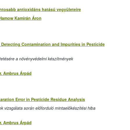
ontosabb antioxidáns hatású vegyületeire
Hamow Kamirán Áron
 Detecting Contamination and Impurities in Pesticide
ltetésére a növényvédelmi készítmények
r. Ambrus Árpád
ration Error in Pesticide Residue Analysis
vizsgálata során előforduló mintaelőkészítési hiba
r. Ambrus Árpád