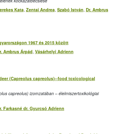
telének kockázatbecslése
erekes Kata
,
Zentai Andrea
,
Szabó István
,
Dr. Ambrus
yarországon 1967 és 2015 között
r. Ambrus Árpád
,
Vásárhelyi Adrienn
deer (Capreolus capreolus)--food toxicological
us capreolus) izomzatában – élelmiszertoxikológiai
r. Farkasné dr. Gyurcsó Adrienn