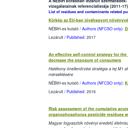
A NÉBIH korábban lezárult szermaradék
vizsgálatainak
referencialistája
(2011-17)
List of residues and contaminants related pu
Körkép az EU-ban jóváhagyott növényvé
NÉBIH-es kutató /
Authors (NFCSO only)
:
D
Lezárult
/ Published
: 2017
An effective self-control strategy for the
decrease the exposure of consumers
Hatékony önellenőrzési stratégia a tej M1 af
mérséklésére
NÉBIH-es kutató
/ Authors (NFCSO only)
:
K
Lezárult
/ Published
: 2016
Risk assessment of the cumulative acut
organophosphorus pesticide residues wi
Magyar fogyasztók növényi eredetű élelmis