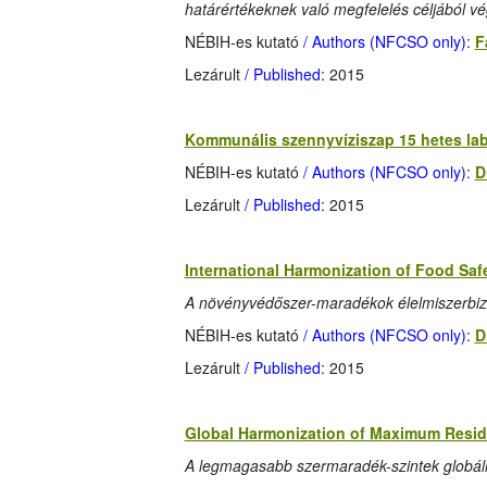
határértékeknek való megfelelés céljából vé
NÉBIH-es kutató
/ Authors (NFCSO only)
:
F
Lezárult
/ Published
: 2015
Kommunális szennyvíziszap 15 hetes lab
NÉBIH-es kutató
/ Authors (NFCSO only)
:
D
Lezárult
/ Published
: 2015
International Harmonization of Food Sa
A növényvédőszer-maradékok élelmiszerbiz
NÉBIH-es kutató
/ Authors (NFCSO only)
:
D
Lezárult
/ Published
: 2015
Global Harmonization of Maximum Residu
A legmagasabb szermaradék-szintek globáli