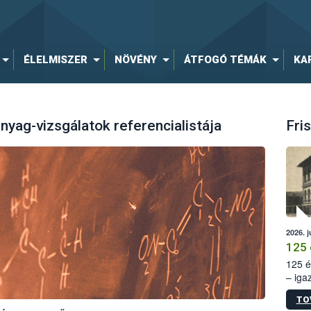
ÉLELMISZER
NÖVÉNY
ÁTFOGÓ TÉMÁK
KA
yag-vizsgálatok referencialistája
Fris
2026. j
125 
125 é
– iga
állam
TO
15. sz