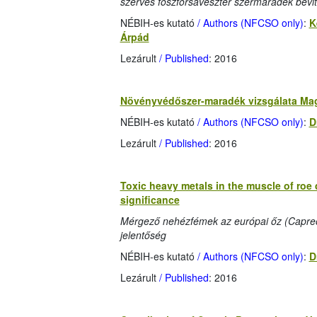
szerves foszforsavészter szermaradék bevi
NÉBIH-es kutató
/ Authors (NFCSO only)
:
K
Árpád
Lezárult
/ Published
: 2016
Növényvédőszer-maradék vizsgálata Mag
NÉBIH-es kutató
/ Authors (NFCSO only)
:
D
Lezárult
/ Published
: 2016
Toxic heavy metals in the muscle of roe 
significance
Mérgező nehézfémek az európai őz (Capreol
jelentőség
NÉBIH-es kutató
/ Authors (NFCSO only)
:
D
Lezárult
/ Published
: 2016