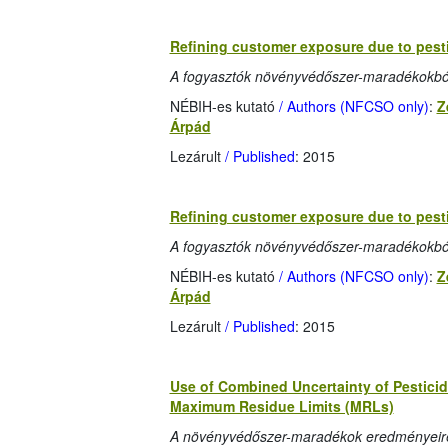
Refining customer exposure due to pesti
A fogyasztók növényvédőszer-maradékokból 
NÉBIH-es kutató
/ Authors (NFCSO only)
:
Z
Árpád
Lezárult
/ Published
: 2015
Refining customer exposure due to pesti
A fogyasztók növényvédőszer-maradékokból 
NÉBIH-es kutató
/ Authors (NFCSO only)
:
Z
Árpád
Lezárult
/ Published
: 2015
Use of Combined Uncertainty of Pesticid
Maximum Residue Limits (MRLs)
A növényvédőszer-maradékok eredményeire 