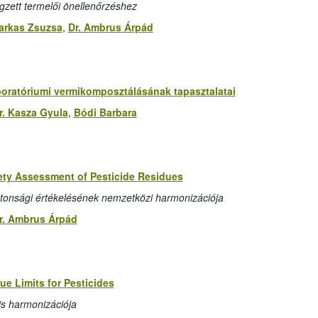
gzett termelői önellenőrzéshez
arkas Zsuzsa
,
Dr. Ambrus Árpád
oratóriumi vermikomposztálásának tapasztalatai
r. Kasza Gyula
,
Bódi Barbara
fety Assessment of Pesticide Residues
tonsági értékelésének nemzetközi harmonizációja
r. Ambrus Árpád
e Limits for Pesticides
s harmonizációja