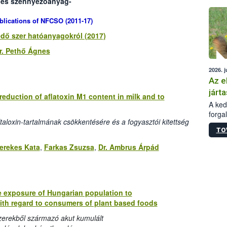
- és szennyezőanyag-
épüle
blications of NFCSO (2011-17)
dő szer hatóanyagokról (2017)
r. Pethő Ágnes
2026. j
Az e
járta
 reduction of aflatoxin M1 content in milk and to
A kedv
forga
taloxin-tartalmának csökkentésére és a fogyasztói kitettség
Korm.
TO
sérül
felme
erekes Kata
,
Farkas Zsuzsa
,
Dr. Ambrus Árpád
veszé
Ezen 
vonni
jártas
e exposure of Hungarian population to
th regard to consumers of plant based foods
zerekből származó akut kumulált