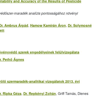
iability and Accuracy of the Results of Pesticide
yvédőszer-maradék analízis pontosságához növényi
Dr. Ambrus Árpád
,
Hamow Kamirán Áron
,
Dr. Solymosné
ett
övényvédő szerek engedélyeinek felülvizsgálata
r. Pethő Ágnes
ölő szermaradék-analitikai vizsgálatok 2013. évi
r. Ripka Géza
,
Dr. Repkényi Zoltán
, Griff Tamás, Dienes