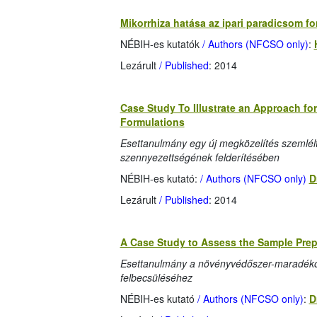
Mikorrhiza hatása az ipari paradicsom f
NÉBIH-es kutatók
/ Authors (NFCSO only)
:
Lezárult
/ Published
: 2014
Case Study To Illustrate an Approach for
Formulations
Esettanulmány egy új megközelítés szemlé
szennyezettségének felderítésében
NÉBIH-es kutató:
/ Authors (NFCSO only)
D
Lezárult
/ Published
: 2014
A Case Study to Assess the Sample Prepa
Esettanulmány a növényvédőszer-maradékok 
felbecsüléséhez
NÉBIH-es kutató
/ Authors (NFCSO only)
:
D