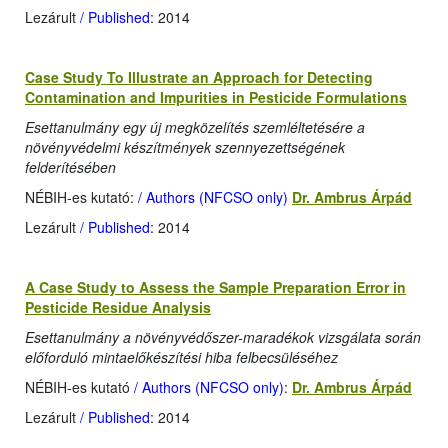
Lezárult
/ Published
: 2014
Case Study To Illustrate an Approach for Detecting
Contamination and Impurities in Pesticide Formulations
Esettanulmány egy új megközelítés szemléltetésére a
növényvédelmi készítmények szennyezettségének
felderítésében
NÉBIH-es kutató:
/ Authors (NFCSO only)
Dr. Ambrus Árpád
Lezárult
/ Published
: 2014
A Case Study to Assess the Sample Preparation Error in
Pesticide Residue Analysis
Esettanulmány a növényvédőszer-maradékok vizsgálata során
előforduló mintaelőkészítési hiba felbecsüléséhez
NÉBIH-es kutató
/ Authors (NFCSO only)
:
Dr. Ambrus Árpád
Lezárult
/ Published
: 2014