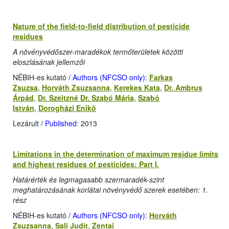
Nature of the field-to-field distribution of pesticide
residues
A növényvédőszer-maradékok termőterületek közötti
eloszlásának jellemzői
NÉBIH-es kutató
/ Authors (NFCSO only)
:
Farkas
Zsuzsa
,
Horváth Zsuzsanna
,
Kerekes Kata
,
Dr. Ambrus
Árpád
,
Dr. Szeitzné Dr. Szabó Mária
,
Szabó
István
,
Dorogházi Enikő
Lezárult
/ Published
: 2013
Limitations in the determination of maximum residue limits
and highest residues of pesticides: Part I.
Határérték és legmagasabb szermaradék-szint
meghatározásának korlátai növényvédő szerek esetében: 1.
rész
NÉBIH-es kutató
/ Authors (NFCSO only)
:
Horváth
Zsuzsanna
,
Sali Judit
,
Zentai