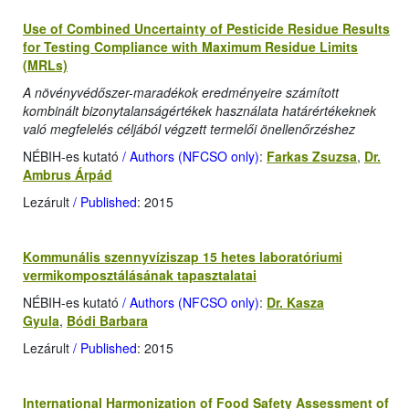
Use of Combined Uncertainty of Pesticide Residue Results
for Testing Compliance with Maximum Residue Limits
(MRLs)
A növényvédőszer-maradékok eredményeire számított
kombinált bizonytalanságértékek használata határértékeknek
való megfelelés céljából végzett termelői önellenőrzéshez
NÉBIH-es kutató
/ Authors (NFCSO only)
:
Farkas Zsuzsa
,
Dr.
Ambrus Árpád
Lezárult
/ Published
: 2015
Kommunális szennyvíziszap 15 hetes laboratóriumi
vermikomposztálásának tapasztalatai
NÉBIH-es kutató
/ Authors (NFCSO only)
:
Dr. Kasza
Gyula
,
Bódi Barbara
Lezárult
/ Published
: 2015
International Harmonization of Food Safety Assessment of