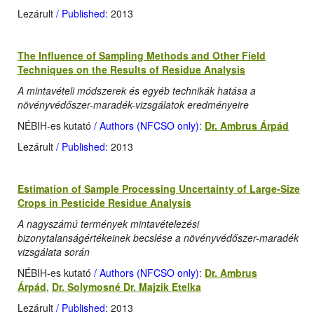
Lezárult
/ Published
: 2013
The Influence of Sampling Methods and Other Field
Techniques on the Results of Residue Analysis
A mintavételi módszerek és egyéb technikák hatása a
növényvédőszer-maradék-vizsgálatok eredményeire
NÉBIH-es kutató
/ Authors (NFCSO only)
:
Dr. Ambrus Árpád
Lezárult
/ Published
: 2013
Estimation of Sample Processing Uncertainty of Large-Size
Crops in Pesticide Residue Analysis
A nagyszámú termények mintavételezési
bizonytalanságértékeinek becslése a növényvédőszer-maradék
vizsgálata során
NÉBIH-es kutató
/ Authors (NFCSO only)
:
Dr. Ambrus
Árpád
,
Dr. Solymosné Dr. Majzik Etelka
Lezárult
/ Published
: 2013