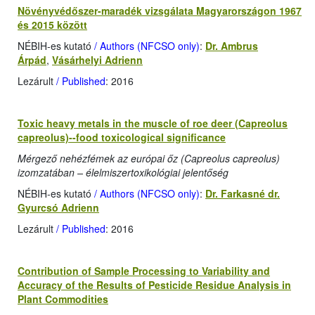
Növényvédőszer-maradék vizsgálata Magyarországon 1967
és 2015 között
NÉBIH-es kutató
/ Authors (NFCSO only)
:
Dr. Ambrus
Árpád
,
Vásárhelyi Adrienn
Lezárult
/ Published
: 2016
Toxic heavy metals in the muscle of roe deer (Capreolus
capreolus)--food toxicological significance
Mérgező nehézfémek az európai őz (Capreolus capreolus)
izomzatában – élelmiszertoxikológiai jelentőség
NÉBIH-es kutató
/ Authors (NFCSO only)
:
Dr. Farkasné dr.
Gyurcsó Adrienn
Lezárult
/ Published
: 2016
Contribution of Sample Processing to Variability and
Accuracy of the Results of Pesticide Residue Analysis in
Plant Commodities