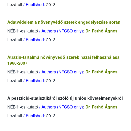
Lezárult
/ Published
: 2013
Adatvédelem a növényvédő szerek engedélyezése során
NÉBIH-es kutató
/ Authors (NFCSO only)
:
Dr. Pethő Ágnes
Lezárult
/ Published
: 2013
Atrazin-tartalmú növényvédő szerek hazai felhasználása
1960-2007
NÉBIH-es kutató
/ Authors (NFCSO only)
:
Dr. Pethő Ágnes
Lezárult
/ Published
: 2013
A peszticid-statisztikáról szóló új uniós követelményekről
NÉBIH-es kutató
/ Authors (NFCSO only)
:
Dr. Pethő Ágnes
Lezárult
/ Published
: 2013