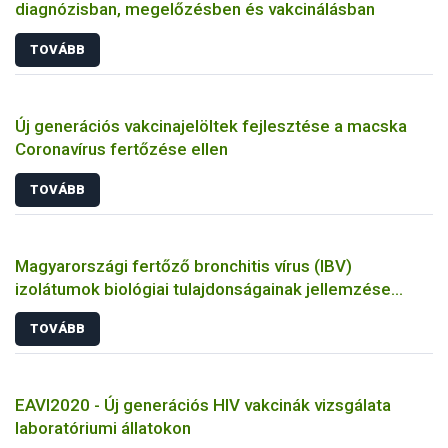
diagnózisban, megelőzésben és vakcinálásban
TOVÁBB
Új generációs vakcinajelöltek fejlesztése a macska
Coronavírus fertőzése ellen
TOVÁBB
Magyarországi fertőző bronchitis vírus (IBV)
izolátumok biológiai tulajdonságainak jellemzése
állatkísérletes és molekuláris biológiai eszközökkel
TOVÁBB
EAVI2020 - Új generációs HIV vakcinák vizsgálata
laboratóriumi állatokon