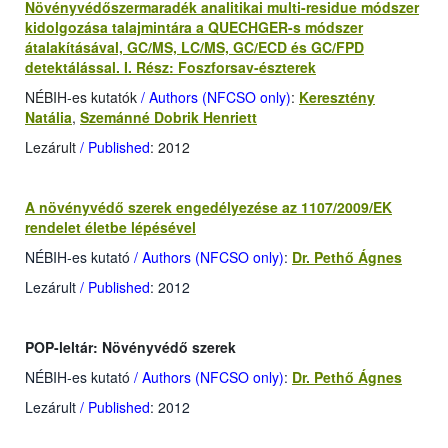
Növényvédőszermaradék analitikai multi-residue módszer
kidolgozása talajmintára a QUECHGER-s módszer
átalakításával, GC/MS, LC/MS, GC/ECD és GC/FPD
detektálással. I. Rész: Foszforsav-észterek
NÉBIH-es kutatók
/ Authors (NFCSO only)
:
Keresztény
Natália
,
Szemánné Dobrik Henriett
Lezárult
/ Published
: 2012
A növényvédő szerek engedélyezése az 1107/2009/EK
rendelet életbe lépésével
NÉBIH-es kutató
/ Authors (NFCSO only)
:
Dr. Pethő Ágnes
Lezárult
/ Published
: 2012
POP-leltár: Növényvédő szerek
NÉBIH-es kutató
/ Authors (NFCSO only)
:
Dr. Pethő Ágnes
Lezárult
/ Published
: 2012