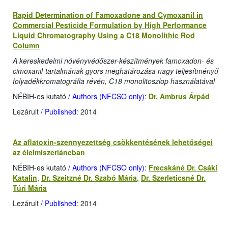
Rapid Determination of Famoxadone and Cymoxanil in
Commercial Pesticide Formulation by High Performance
Liquid Chromatography Using a C18 Monolithic Rod
Column
A kereskedelmi növényvédőszer-készítmények famoxadon- és
cimoxanil-tartalmának gyors meghatározása nagy teljesítményű
folyadékkromatográfia révén, C18 monolitoszlop használatával
NÉBIH-es kutató
/ Authors (NFCSO only)
:
Dr. Ambrus Árpád
Lezárult
/ Published
: 2014
Az aflatoxin-szennyezettség csökkentésének lehetőségei
az élelmiszerláncban
NÉBIH-es kutató
/ Authors (NFCSO only)
:
Frecskáné Dr. Csáki
Katalin
,
Dr. Szeitzné Dr. Szabó Mária
,
Dr. Szerleticsné Dr.
Túri Mária
Lezárult
/ Published
: 2014