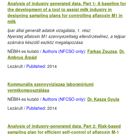
Analysis of industry generated data. Part 1- A baseline for
the development of a tool to assist milk industry in
designing sampling plans for controlling aflatoxin M1 in
milk
Ipar által generált adatok vizsgálata, 1. rész:
Nyerstej aflatoxin M1 szennyezettség ellenőrzéséhez, a tejipar
számára készülő eszköz megalapozása
NÉBIH-es kutató
/ Authors (NFCSO only)
:
Farkas Zsuzsa
,
Dr.
Ambrus Árpád
Lezárult
/ Published
: 2014
Kommunális szennyvíziszap laboratóriumi
vermikomposztálása
NÉBIH-es kutató
/ Authors (NFCSO only)
:
Dr. Kasza Gyula
Lezárult
/ Published
: 2014
Analysis of industry-generated data. Part 2: Risk-based
sampling plan for efficient self-control of aflatoxin M-1