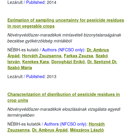
Lezárult
/ Published
: 2014
Estimation of sampling uncertainty for pesticide residues
in root vegetable crops
Növényvédőszer-maradékok mintavételi bizonytalanságának
becslése gyökérzöldség mintákból
NÉBIH-es kutató
/ Authors (NFCSO only)
:
Dr. Ambrus
Árpád
,
Horváth Zsuzsanna
,
Farkas Zsuzsa
,
Szabó
István
,
Kerekes Kata
,
Dorogházi Enikő
,
Dr. Szeitzné Dr.
Szabó Mária
Lezárult
/ Published
: 2013
Characterization of distribution of pesticide residues in
crop units
Növényvédőszer-maradékok eloszlásának vizsgálata egyedi
terményekben
NÉBIH-es kutatók
/ Authors (NFCSO only)
:
Horváth
Zsuzsanna
,
Dr. Ambrus Árpád
,
Mészáros László