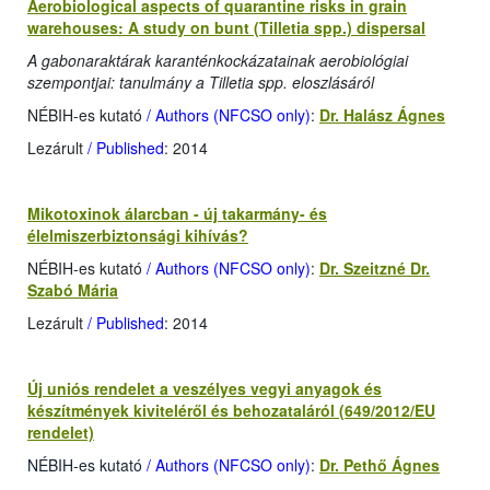
Aerobiological aspects of quarantine risks in grain
warehouses: A study on bunt (Tilletia spp.) dispersal
A gabonaraktárak karanténkockázatainak aerobiológiai
szempontjai: tanulmány a Tilletia spp. eloszlásáról
NÉBIH-es kutató
/ Authors (NFCSO only)
:
Dr. Halász Ágnes
Lezárult
/ Published
: 2014
Mikotoxinok álarcban - új takarmány- és
élelmiszerbiztonsági kihívás?
NÉBIH-es kutató
/ Authors (NFCSO only)
:
Dr. Szeitzné Dr.
Szabó Mária
Lezárult
/ Published
: 2014
Új uniós rendelet a veszélyes vegyi anyagok és
készítmények kiviteléről és behozataláról (649/2012/EU
rendelet)
NÉBIH-es kutató
/ Authors (NFCSO only)
:
Dr. Pethő Ágnes