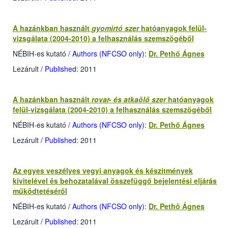
A hazánkban használt
gyomirtó szer
hatóanyagok felül-
vizsgálata (2004-2010) a felhasználás szemszögéből
NÉBIH-es kutató
/ Authors (NFCSO only)
:
Dr. Pethő Ágnes
Lezárult
/ Published
: 2011
A hazánkban használt
rovar- és atkaölő szer
hatóanyagok
felül-vizsgálata (2004-2010) a felhasználás szemszögéből
NÉBIH-es kutató
/ Authors (NFCSO only)
:
Dr. Pethő Ágnes
Lezárult
/ Published
: 2011
Az egyes veszélyes vegyi anyagok és készítmények
kivitelével és behozatalával összefüggő bejelentési eljárás
működtetéséről
NÉBIH-es kutató
/ Authors (NFCSO only)
:
Dr. Pethő Ágnes
Lezárult
/ Published
: 2011