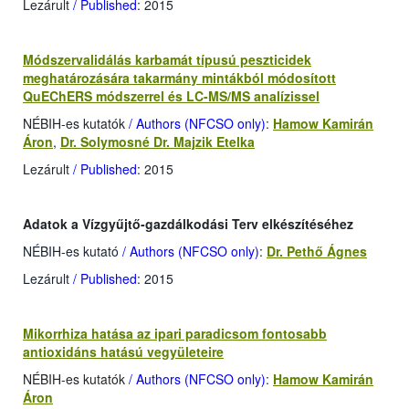
Lezárult
/ Published
: 2015
Módszervalidálás karbamát típusú peszticidek
meghatározására takarmány mintákból módosított
QuEChERS módszerrel és LC-MS/MS analízissel
NÉBIH-es kutatók
/ Authors (NFCSO only)
:
Hamow Kamirán
Áron
,
Dr. Solymosné Dr. Majzik Etelka
Lezárult
/ Published
: 2015
Adatok a Vízgyűjtő-gazdálkodási Terv elkészítéséhez
NÉBIH-es kutató
/ Authors (NFCSO only)
:
Dr. Pethő Ágnes
Lezárult
/ Published
: 2015
Mikorrhiza hatása az ipari paradicsom fontosabb
antioxidáns hatású vegyületeire
NÉBIH-es kutatók
/ Authors (NFCSO only)
:
Hamow Kamirán
Áron