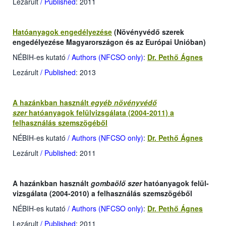
Lezárult
/ Published
: 2011
Hatóanyagok engedélyezése
(Növényvédő szerek
engedélyezése Magyarországon és az Európai Unióban)
NÉBIH-es kutató
/ Authors (NFCSO only)
:
Dr. Pethő Ágnes
Lezárult
/ Published
: 2013
A hazánkban használt
egyéb
növényvédő
szer
hatóanyagok felülvizsgálata (2004-2011) a
felhasználás szemszögéből
NÉBIH-es kutató
/ Authors (NFCSO only)
:
Dr. Pethő Ágnes
Lezárult
/ Published
: 2011
A hazánkban használt
gombaölő szer
hatóanyagok felül-
vizsgálata (2004-2010) a felhasználás szemszögéből
NÉBIH-es kutató
/ Authors (NFCSO only)
:
Dr. Pethő Ágnes
Lezárult
/ Published
: 2011