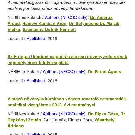
A mintafeldolgozás hozzájárulása a növényvédőszer-maradék
analízis pontosságához növényi termékekben
NÉBIH-es kutatók
/ Authors (NFCSO only)
:
Dr. Ambrus
Árpád
,
Hamow Kamirán Áron
,
Dr. Solymosné Dr. Majzik
Etelka
,
Szemánné Dobrik Henriett
Lezárult
/ Published
: 2016
Az Európai Unióban megújítás alá eső növényvédő szerek
engedélyeinek felülvizsgálata
NÉBIH-es kutató
/ Authors (NFCSO only)
:
Dr. Pethő Ágnes
Lezárult
/ Published
: 2016
Virágzó növénykultúrákban végzett rovarölő szermaradék-
analitikai vizsgálatok 2013. évi eredményei
NÉBIH-es kutató
/ Authors (NFCSO only)
:
Dr. Ripka Géza
,
Dr.
Repkényi Zoltán
, Griff Tamás, Dienes Dóra,
Vásárhelyi
Adrienn
Lezárult
/ Published
: 2015