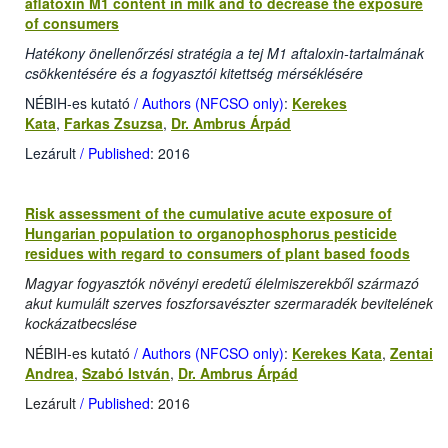
aflatoxin M1 content in milk and to decrease the exposure
of consumers
Hatékony önellenőrzési stratégia a tej M1 aftaloxin-tartalmának
csökkentésére és a fogyasztói kitettség mérséklésére
NÉBIH-es kutató
/ Authors (NFCSO only)
:
Kerekes
Kata
,
Farkas Zsuzsa
,
Dr. Ambrus Árpád
Lezárult
/ Published
: 2016
Risk assessment of the cumulative acute exposure of
Hungarian population to organophosphorus pesticide
residues with regard to consumers of plant based foods
Magyar fogyasztók növényi eredetű élelmiszerekből származó
akut kumulált szerves foszforsavészter szermaradék bevitelének
kockázatbecslése
NÉBIH-es kutató
/ Authors (NFCSO only)
:
Kerekes Kata
,
Zentai
Andrea
,
Szabó István
,
Dr. Ambrus Árpád
Lezárult
/ Published
: 2016