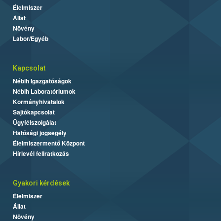
Élelmiszer
Állat
Növény
Labor/Egyéb
Kapcsolat
Nébih Igazgatóságok
Nébih Laboratóriumok
Kormányhivatalok
Sajtókapcsolat
Ügyfélszolgálat
Hatósági jogsegély
Élelmiszermentő Központ
Hírlevél feliratkozás
Gyakori kérdések
Élelmiszer
Állat
Növény