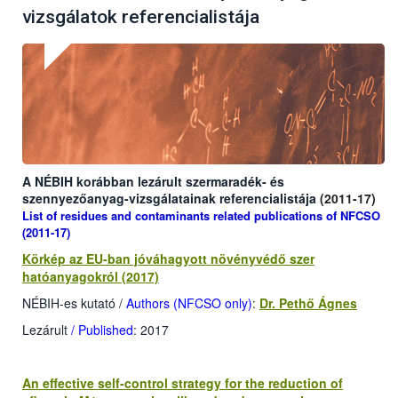
vizsgálatok referencialistája
A NÉBIH korábban lezárult szermaradék- és
szennyezőanyag-vizsgálatainak
referencialistája
(2011-17)
List of residues and contaminants related publications of NFCSO
(2011-17)
Körkép az EU-ban jóváhagyott növényvédő szer
hatóanyagokról (2017)
NÉBIH-es kutató /
Authors (NFCSO only)
:
Dr. Pethő Ágnes
Lezárult
/ Published
: 2017
An effective self-control strategy for the reduction of