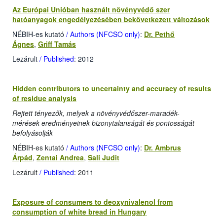
Az Európai Unióban használt növényvédő szer
hatóanyagok engedélyezésében bekövetkezett változások
NÉBIH-es kutató
/ Authors (NFCSO only)
:
Dr. Pethő
Ágnes
,
Griff Tamás
Lezárult
/ Published
: 2012
Hidden contributors to uncertainty and accuracy of results
of residue analysis
Rejtett tényezők, melyek a növényvédőszer-maradék-
mérések eredményeinek bizonytalanságát és pontosságát
befolyásolják
NÉBIH-es kutató
/ Authors (NFCSO only)
:
Dr. Ambrus
Árpád
,
Zentai Andrea
,
Sali Judit
Lezárult
/ Published
: 2011
Exposure of consumers to deoxynivalenol from
consumption of white bread in Hungary