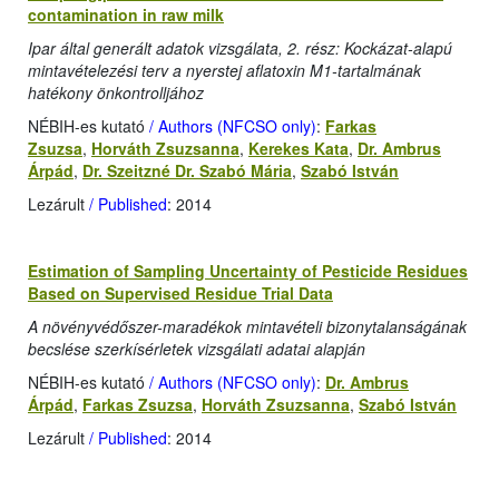
contamination in raw milk
Ipar által generált adatok vizsgálata, 2. rész: Kockázat-alapú
mintavételezési terv a nyerstej aflatoxin M1-tartalmának
hatékony önkontrolljához
NÉBIH-es kutató
/ Authors (NFCSO only)
:
Farkas
Zsuzsa
,
Horváth Zsuzsanna
,
Kerekes Kata
,
Dr. Ambrus
Árpád
,
Dr. Szeitzné Dr. Szabó Mária
,
Szabó István
Lezárult
/ Published
: 2014
Estimation of Sampling Uncertainty of Pesticide Residues
Based on Supervised Residue Trial Data
A növényvédőszer-maradékok mintavételi bizonytalanságának
becslése szerkísérletek vizsgálati adatai alapján
NÉBIH-es kutató
/ Authors (NFCSO only)
:
Dr. Ambrus
Árpád
,
Farkas Zsuzsa
,
Horváth Zsuzsanna
,
Szabó István
Lezárult
/ Published
: 2014