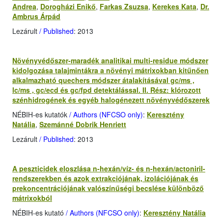
Andrea
,
Dorogházi Enikő
,
Farkas Zsuzsa
,
Kerekes Kata
,
Dr.
Ambrus Árpád
Lezárult
/ Published
: 2013
Növényvédőszer-maradék analitikai multi-residue módszer
kidolgozása talajmintákra a növényi mátrixokban kitűnően
alkalmazható quechers módszer átalakításával gc/ms ,
lc/ms , gc/ecd és gc/fpd detektálással. II. Rész: klórozott
szénhidrogének és egyéb halogénezett növényvédőszerek
NÉBIH-es kutatók
/ Authors (NFCSO only)
:
Keresztény
Natália
,
Szemánné Dobrik Henriett
Lezárult
/ Published
: 2013
A peszticidek eloszlása n-hexán/víz- és n-hexán/actoniril-
rendszerekben és azok extrakciójának, izolációjának és
prekoncentrációjának valószínűségi becslése különböző
mátrixokból
NÉBIH-es kutató
/ Authors (NFCSO only)
:
Keresztény Natália