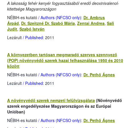
A lakosság fehér kenyér fogyasztásából eredő deoxinivalenol-
kitettsége Magyarországon
NÉBIH-es kutató
/ Authors (NFCSO only)
:
Dr. Ambrus
Árpád
,
Dr. Szeitzné Dr. Szabó Mária
,
Zentai Andrea
,
Sali
Judit
,
Szabó István
Lezárult
/ Published
: 2011
A környezetben tartósan megmaradó szerves szennyező
(POP) növényvédő szerek hazai felhasználása 1950 és 2010
között
NÉBIH-es kutató
/ Authors (NFCSO only)
:
Dr. Pethő Ágnes
Lezárult
/ Published
: 2011
A növényvédő szerek nemzeti felülvizsgálata
(Növényvédő
szerek engedélyezése Magyarországon és az Európai
Unióban)
NÉBIH-es kutató
/ Authors (NFCSO only)
:
Dr. Pethő Ágnes