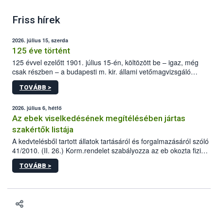
Friss hírek
2026. július 15, szerda
125 éve történt
125 évvel ezelőtt 1901. július 15-én, költözött be – igaz, még
csak részben – a budapesti m. kir. állami vetőmagvizsgáló
állomás a Kis Rókus utca 15. szám alatti, Czigler Győző által
TOVÁBB >
tervezett új épületébe.
2026. július 6, hétfő
Az ebek viselkedésének megítélésében jártas
szakértők listája
A kedvtelésből tartott állatok tartásáról és forgalmazásáról szóló
41/2010. (II. 26.) Korm.rendelet szabályozza az eb okozta fizikai
sérülés, illetve ennek veszélye keletkezésekor felmerülő
TOVÁBB >
hatósági feladatokat, valamint a veszélyes eb tartását és annak
engedélyezését. Ezen eljárások során szükség esetén be kell
vonni az ebek viselkedésének megítélésében jártas szakértőt.