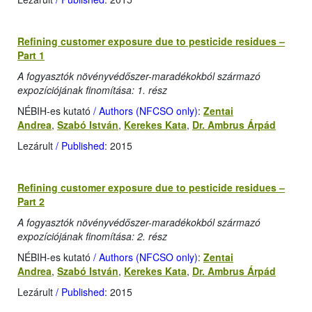
Refining customer exposure due to pesticide residues –
Part 1
A fogyasztók növényvédőszer-maradékokból származó
expozíciójának finomítása: 1. rész
NÉBIH-es kutató
/ Authors (NFCSO only)
:
Zentai
Andrea
,
Szabó István
,
Kerekes Kata
,
Dr. Ambrus Árpád
Lezárult
/ Published
: 2015
Refining customer exposure due to pesticide residues –
Part 2
A fogyasztók növényvédőszer-maradékokból származó
expozíciójának finomítása: 2. rész
NÉBIH-es kutató
/ Authors (NFCSO only)
:
Zentai
Andrea
,
Szabó István
,
Kerekes Kata
,
Dr. Ambrus Árpád
Lezárult
/ Published
: 2015