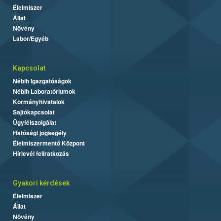
Élelmiszer
Állat
Növény
Labor/Egyéb
Kapcsolat
Nébih Igazgatóságok
Nébih Laboratóriumok
Kormányhivatalok
Sajtókapcsolat
Ügyfélszolgálat
Hatósági jogsegély
Élelmiszermentő Központ
Hírlevél feliratkozás
Gyakori kérdések
Élelmiszer
Állat
Növény