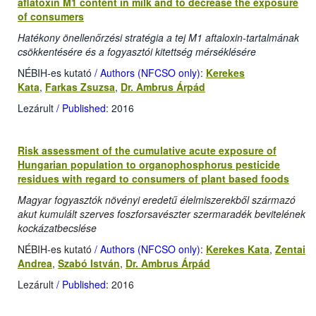
aflatoxin M1 content in milk and to decrease the exposure
of consumers
Hatékony önellenőrzési stratégia a tej M1 aftaloxin-tartalmának
csökkentésére és a fogyasztói kitettség mérséklésére
NÉBIH-es kutató
/ Authors (NFCSO only)
:
Kerekes
Kata
,
Farkas Zsuzsa
,
Dr. Ambrus Árpád
Lezárult
/ Published
: 2016
Risk assessment of the cumulative acute exposure of
Hungarian population to organophosphorus pesticide
residues with regard to consumers of plant based foods
Magyar fogyasztók növényi eredetű élelmiszerekből származó
akut kumulált szerves foszforsavészter szermaradék bevitelének
kockázatbecslése
NÉBIH-es kutató
/ Authors (NFCSO only)
:
Kerekes Kata
,
Zentai
Andrea
,
Szabó István
,
Dr. Ambrus Árpád
Lezárult
/ Published
: 2016