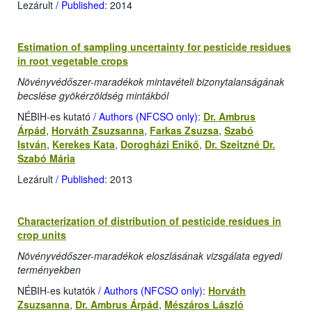
Lezárult
/ Published
: 2014
Estimation of sampling uncertainty for pesticide residues
in root vegetable crops
Növényvédőszer-maradékok mintavételi bizonytalanságának
becslése gyökérzöldség mintákból
NÉBIH-es kutató
/ Authors (NFCSO only)
:
Dr. Ambrus
Árpád
,
Horváth Zsuzsanna
,
Farkas Zsuzsa
,
Szabó
István
,
Kerekes Kata
,
Dorogházi Enikő
,
Dr. Szeitzné Dr.
Szabó Mária
Lezárult
/ Published
: 2013
Characterization of distribution of pesticide residues in
crop units
Növényvédőszer-maradékok eloszlásának vizsgálata egyedi
terményekben
NÉBIH-es kutatók
/ Authors (NFCSO only)
:
Horváth
Zsuzsanna
,
Dr. Ambrus Árpád
,
Mészáros László