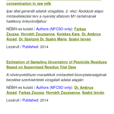
contamination in raw milk
Ipar által generált adatok vizsgálata, 2. rész: Kockázat-alapú
mintavételezési terv a nyerstej aflatoxin M1-tartalmának
hatékony önkontrolljához
NÉBIH-es kutató
/ Authors (NFCSO only)
:
Farkas
Zsuzsa
,
Horváth Zsuzsanna
,
Kerekes Kata
,
Dr. Ambrus
Árpád
,
Dr. Szeitzné Dr. Szabó Mária
,
Szabó István
Lezárult
/ Published
: 2014
Estimation of Sampling Uncertainty of Pesticide Residues
Based on Supervised Residue Trial Data
A növényvédőszer-maradékok mintavételi bizonytalanságának
becslése szerkísérletek vizsgálati adatai alapján
NÉBIH-es kutató
/ Authors (NFCSO only)
:
Dr. Ambrus
Árpád
,
Farkas Zsuzsa
,
Horváth Zsuzsanna
,
Szabó István
Lezárult
/ Published
: 2014