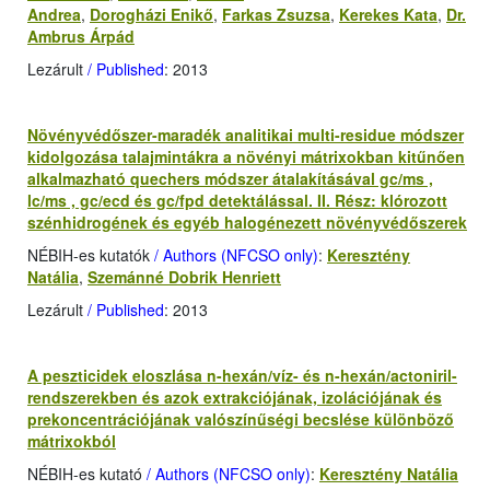
Andrea
,
Dorogházi Enikő
,
Farkas Zsuzsa
,
Kerekes Kata
,
Dr.
Ambrus Árpád
Lezárult
/ Published
: 2013
Növényvédőszer-maradék analitikai multi-residue módszer
kidolgozása talajmintákra a növényi mátrixokban kitűnően
alkalmazható quechers módszer átalakításával gc/ms ,
lc/ms , gc/ecd és gc/fpd detektálással. II. Rész: klórozott
szénhidrogének és egyéb halogénezett növényvédőszerek
NÉBIH-es kutatók
/ Authors (NFCSO only)
:
Keresztény
Natália
,
Szemánné Dobrik Henriett
Lezárult
/ Published
: 2013
A peszticidek eloszlása n-hexán/víz- és n-hexán/actoniril-
rendszerekben és azok extrakciójának, izolációjának és
prekoncentrációjának valószínűségi becslése különböző
mátrixokból
NÉBIH-es kutató
/ Authors (NFCSO only)
:
Keresztény Natália