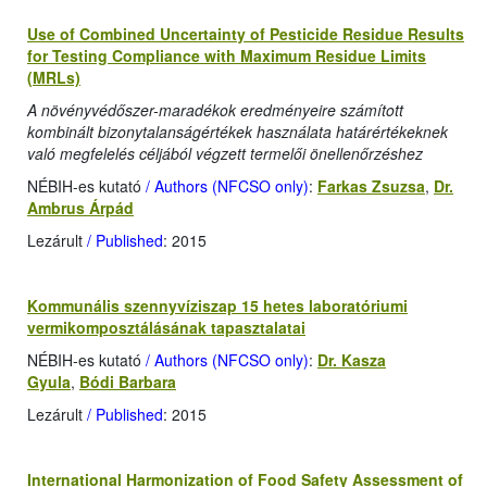
Use of Combined Uncertainty of Pesticide Residue Results
for Testing Compliance with Maximum Residue Limits
(MRLs)
A növényvédőszer-maradékok eredményeire számított
kombinált bizonytalanságértékek használata határértékeknek
való megfelelés céljából végzett termelői önellenőrzéshez
NÉBIH-es kutató
/ Authors (NFCSO only)
:
Farkas Zsuzsa
,
Dr.
Ambrus Árpád
Lezárult
/ Published
: 2015
Kommunális szennyvíziszap 15 hetes laboratóriumi
vermikomposztálásának tapasztalatai
NÉBIH-es kutató
/ Authors (NFCSO only)
:
Dr. Kasza
Gyula
,
Bódi Barbara
Lezárult
/ Published
: 2015
International Harmonization of Food Safety Assessment of