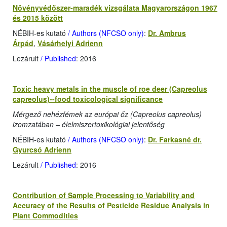
Növényvédőszer-maradék vizsgálata Magyarországon 1967
és 2015 között
NÉBIH-es kutató
/ Authors (NFCSO only)
:
Dr. Ambrus
Árpád
,
Vásárhelyi Adrienn
Lezárult
/ Published
: 2016
Toxic heavy metals in the muscle of roe deer (Capreolus
capreolus)--food toxicological significance
Mérgező nehézfémek az európai őz (Capreolus capreolus)
izomzatában – élelmiszertoxikológiai jelentőség
NÉBIH-es kutató
/ Authors (NFCSO only)
:
Dr. Farkasné dr.
Gyurcsó Adrienn
Lezárult
/ Published
: 2016
Contribution of Sample Processing to Variability and
Accuracy of the Results of Pesticide Residue Analysis in
Plant Commodities