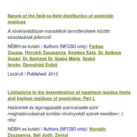
Nature of the field-to-field distribution of pesticide
residues
A növényvédőszer-maradékok termőterületek közötti
eloszlásának jellemzői
NÉBIH-es kutató
/ Authors (NFCSO only)
:
Farkas
Zsuzsa
,
Horváth Zsuzsanna
,
Kerekes Kata
,
Dr. Ambrus
Árpád
,
Dr. Szeitzné Dr. Szabó Mária
,
Szabó
István
,
Dorogházi Enikő
Lezárult
/ Published
: 2013
Limitations in the determination of maximum residue limits
and highest residues of pesticides: Part I.
Határérték és legmagasabb szermaradék-szint
meghatározásának korlátai növényvédő szerek esetében: 1.
rész
NÉBIH-es kutató
/ Authors (NFCSO only)
:
Horváth
Zsuzsanna
,
Sali Judit
,
Zentai