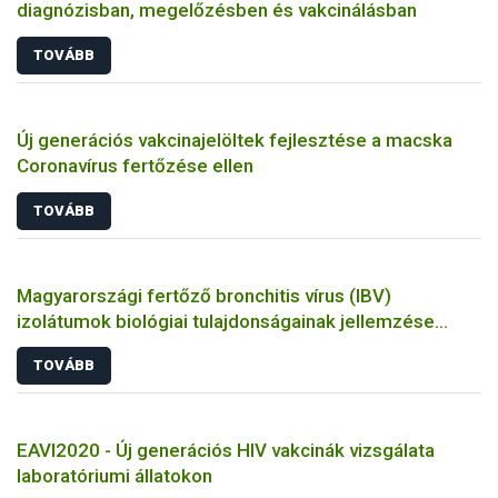
diagnózisban, megelőzésben és vakcinálásban
TOVÁBB
Új generációs vakcinajelöltek fejlesztése a macska
Coronavírus fertőzése ellen
TOVÁBB
Magyarországi fertőző bronchitis vírus (IBV)
izolátumok biológiai tulajdonságainak jellemzése
állatkísérletes és molekuláris biológiai eszközökkel
TOVÁBB
EAVI2020 - Új generációs HIV vakcinák vizsgálata
laboratóriumi állatokon