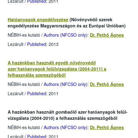
Lezárult
/ Published
: 2011
Hatóanyagok engedélyezése
(Növényvédő szerek
engedélyezése Magyarországon és az Európai Unióban)
NÉBIH-es kutató
/ Authors (NFCSO only)
:
Dr. Pethő Ágnes
Lezárult
/ Published
: 2013
A hazánkban használt
egyéb
növényvédő
szer
hatóanyagok felülvizsgálata (2004-2011) a
felhasználás szemszögéből
NÉBIH-es kutató
/ Authors (NFCSO only)
:
Dr. Pethő Ágnes
Lezárult
/ Published
: 2011
A hazánkban használt
gombaölő szer
hatóanyagok felül-
vizsgálata (2004-2010) a felhasználás szemszögéből
NÉBIH-es kutató
/ Authors (NFCSO only)
:
Dr. Pethő Ágnes
Lezárult
/ Published
: 2011