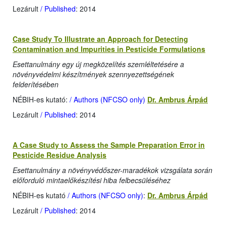
Lezárult
/ Published
: 2014
Case Study To Illustrate an Approach for Detecting
Contamination and Impurities in Pesticide Formulations
Esettanulmány egy új megközelítés szemléltetésére a
növényvédelmi készítmények szennyezettségének
felderítésében
NÉBIH-es kutató:
/ Authors (NFCSO only)
Dr. Ambrus Árpád
Lezárult
/ Published
: 2014
A Case Study to Assess the Sample Preparation Error in
Pesticide Residue Analysis
Esettanulmány a növényvédőszer-maradékok vizsgálata során
előforduló mintaelőkészítési hiba felbecsüléséhez
NÉBIH-es kutató
/ Authors (NFCSO only)
:
Dr. Ambrus Árpád
Lezárult
/ Published
: 2014