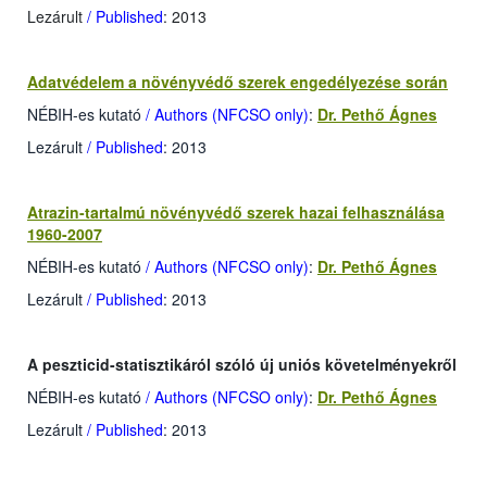
Lezárult
/ Published
: 2013
Adatvédelem a növényvédő szerek engedélyezése során
NÉBIH-es kutató
/ Authors (NFCSO only)
:
Dr. Pethő Ágnes
Lezárult
/ Published
: 2013
Atrazin-tartalmú növényvédő szerek hazai felhasználása
1960-2007
NÉBIH-es kutató
/ Authors (NFCSO only)
:
Dr. Pethő Ágnes
Lezárult
/ Published
: 2013
A peszticid-statisztikáról szóló új uniós követelményekről
NÉBIH-es kutató
/ Authors (NFCSO only)
:
Dr. Pethő Ágnes
Lezárult
/ Published
: 2013