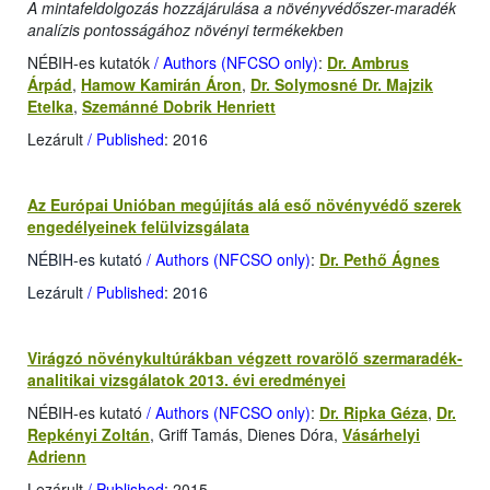
A mintafeldolgozás hozzájárulása a növényvédőszer-maradék
analízis pontosságához növényi termékekben
NÉBIH-es kutatók
/ Authors (NFCSO only)
:
Dr. Ambrus
Árpád
,
Hamow Kamirán Áron
,
Dr. Solymosné Dr. Majzik
Etelka
,
Szemánné Dobrik Henriett
Lezárult
/ Published
: 2016
Az Európai Unióban megújítás alá eső növényvédő szerek
engedélyeinek felülvizsgálata
NÉBIH-es kutató
/ Authors (NFCSO only)
:
Dr. Pethő Ágnes
Lezárult
/ Published
: 2016
Virágzó növénykultúrákban végzett rovarölő szermaradék-
analitikai vizsgálatok 2013. évi eredményei
NÉBIH-es kutató
/ Authors (NFCSO only)
:
Dr. Ripka Géza
,
Dr.
Repkényi Zoltán
, Griff Tamás, Dienes Dóra,
Vásárhelyi
Adrienn
Lezárult
/ Published
: 2015