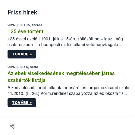
Friss hírek
2026. július 15, szerda
125 éve történt
125 évvel ezelőtt 1901. július 15-én, költözött be – igaz, még
csak részben – a budapesti m. kir. állami vetőmagvizsgáló
állomás a Kis Rókus utca 15. szám alatti, Czigler Győző által
TOVÁBB >
tervezett új épületébe.
2026. július 6, hétfő
Az ebek viselkedésének megítélésében jártas
szakértők listája
A kedvtelésből tartott állatok tartásáról és forgalmazásáról szóló
41/2010. (II. 26.) Korm.rendelet szabályozza az eb okozta fizikai
sérülés, illetve ennek veszélye keletkezésekor felmerülő
TOVÁBB >
hatósági feladatokat, valamint a veszélyes eb tartását és annak
engedélyezését. Ezen eljárások során szükség esetén be kell
vonni az ebek viselkedésének megítélésében jártas szakértőt.