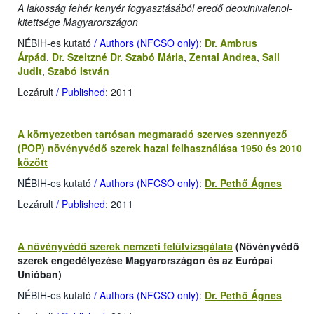
A lakosság fehér kenyér fogyasztásából eredő deoxinivalenol-
kitettsége Magyarországon
NÉBIH-es kutató
/ Authors (NFCSO only)
:
Dr. Ambrus
Árpád
,
Dr. Szeitzné Dr. Szabó Mária
,
Zentai Andrea
,
Sali
Judit
,
Szabó István
Lezárult
/ Published
: 2011
A környezetben tartósan megmaradó szerves szennyező
(POP) növényvédő szerek hazai felhasználása 1950 és 2010
között
NÉBIH-es kutató
/ Authors (NFCSO only)
:
Dr. Pethő Ágnes
Lezárult
/ Published
: 2011
A növényvédő szerek nemzeti felülvizsgálata
(Növényvédő
szerek engedélyezése Magyarországon és az Európai
Unióban)
NÉBIH-es kutató
/ Authors (NFCSO only)
:
Dr. Pethő Ágnes