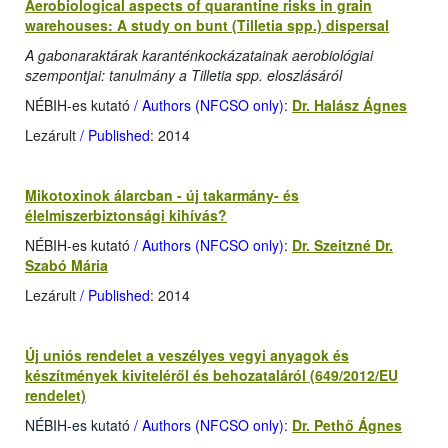
Aerobiological aspects of quarantine risks in grain
warehouses: A study on bunt (Tilletia spp.) dispersal
A gabonaraktárak karanténkockázatainak aerobiológiai
szempontjai: tanulmány a Tilletia spp. eloszlásáról
NÉBIH-es kutató
/ Authors (NFCSO only)
:
Dr. Halász Ágnes
Lezárult
/ Published
: 2014
Mikotoxinok álarcban - új takarmány- és
élelmiszerbiztonsági kihívás?
NÉBIH-es kutató
/ Authors (NFCSO only)
:
Dr. Szeitzné Dr.
Szabó Mária
Lezárult
/ Published
: 2014
Új uniós rendelet a veszélyes vegyi anyagok és
készítmények kiviteléről és behozataláról (649/2012/EU
rendelet)
NÉBIH-es kutató
/ Authors (NFCSO only)
:
Dr. Pethő Ágnes