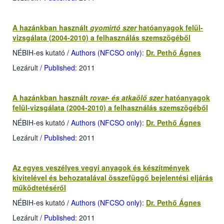
A hazánkban használt
gyomirtó szer
hatóanyagok felül-
vizsgálata (2004-2010) a felhasználás szemszögéből
NÉBIH-es kutató
/ Authors (NFCSO only)
:
Dr. Pethő Ágnes
Lezárult
/ Published
: 2011
A hazánkban használt
rovar- és atkaölő szer
hatóanyagok
felül-vizsgálata (2004-2010) a felhasználás szemszögéből
NÉBIH-es kutató
/ Authors (NFCSO only)
:
Dr. Pethő Ágnes
Lezárult
/ Published
: 2011
Az egyes veszélyes vegyi anyagok és készítmények
kivitelével és behozatalával összefüggő bejelentési eljárás
működtetéséről
NÉBIH-es kutató
/ Authors (NFCSO only)
:
Dr. Pethő Ágnes
Lezárult
/ Published
: 2011