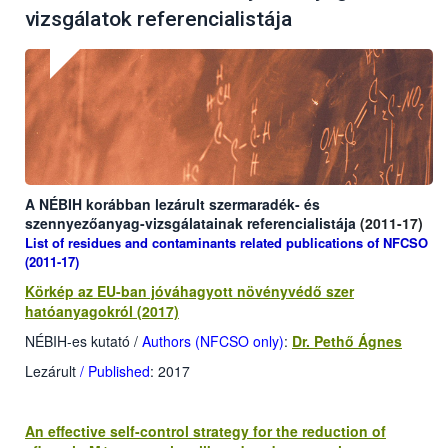
vizsgálatok referencialistája
A NÉBIH korábban lezárult szermaradék- és
szennyezőanyag-vizsgálatainak
referencialistája
(2011-17)
List of residues and contaminants related publications of NFCSO
(2011-17)
Körkép az EU-ban jóváhagyott növényvédő szer
hatóanyagokról (2017)
NÉBIH-es kutató /
Authors (NFCSO only)
:
Dr. Pethő Ágnes
Lezárult
/ Published
: 2017
An effective self-control strategy for the reduction of