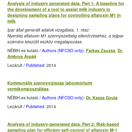
Analysis of industry generated data. Part 1- A baseline for
the development of a tool to assist milk industry in
designing sampling plans for controlling aflatoxin M1 in
milk
Ipar által generált adatok vizsgálata, 1. rész:
Nyerstej aflatoxin M1 szennyezettség ellenőrzéséhez, a tejipar
számára készülő eszköz megalapozása
NÉBIH-es kutató
/ Authors (NFCSO only)
:
Farkas Zsuzsa
,
Dr.
Ambrus Árpád
Lezárult
/ Published
: 2014
Kommunális szennyvíziszap laboratóriumi
vermikomposztálása
NÉBIH-es kutató
/ Authors (NFCSO only)
:
Dr. Kasza Gyula
Lezárult
/ Published
: 2014
Analysis of industry-generated data. Part 2: Risk-based
sampling plan for efficient self-control of aflatoxin M-1