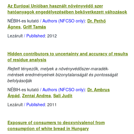
Az Európai Unióban használt növényvédő szer
hatóanyagok engedélyezésében bekövetkezett változások
NÉBIH-es kutató
/ Authors (NFCSO only)
:
Dr. Pethő
Ágnes
,
Griff Tamás
Lezárult
/ Published
: 2012
Hidden contributors to uncertainty and accuracy of results
of residue analysis
Rejtett tényezők, melyek a növényvédőszer-maradék-
mérések eredményeinek bizonytalanságát és pontosságát
befolyásolják
NÉBIH-es kutató
/ Authors (NFCSO only)
:
Dr. Ambrus
Árpád
,
Zentai Andrea
,
Sali Judit
Lezárult
/ Published
: 2011
Exposure of consumers to deoxynivalenol from
consumption of white bread in Hungary