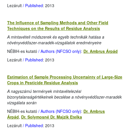
Lezárult
/ Published
: 2013
The Influence of Sampling Methods and Other Field
Techniques on the Results of Residue Analysis
A mintavételi módszerek és egyéb technikák hatása a
növényvédőszer-maradék-vizsgálatok eredményeire
NÉBIH-es kutató
/ Authors (NFCSO only)
:
Dr. Ambrus Árpád
Lezárult
/ Published
: 2013
Estimation of Sample Processing Uncertainty of Large-Size
Crops in Pesticide Residue Analysis
A nagyszámú termények mintavételezési
bizonytalanságértékeinek becslése a növényvédőszer-maradék
vizsgálata során
NÉBIH-es kutató
/ Authors (NFCSO only)
:
Dr. Ambrus
Árpád
,
Dr. Solymosné Dr. Majzik Etelka
Lezárult
/ Published
: 2013