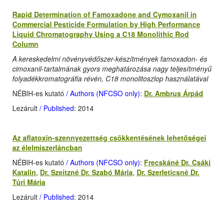
Rapid Determination of Famoxadone and Cymoxanil in
Commercial Pesticide Formulation by High Performance
Liquid Chromatography Using a C18 Monolithic Rod
Column
A kereskedelmi növényvédőszer-készítmények famoxadon- és
cimoxanil-tartalmának gyors meghatározása nagy teljesítményű
folyadékkromatográfia révén, C18 monolitoszlop használatával
NÉBIH-es kutató
/ Authors (NFCSO only)
:
Dr. Ambrus Árpád
Lezárult
/ Published
: 2014
Az aflatoxin-szennyezettség csökkentésének lehetőségei
az élelmiszerláncban
NÉBIH-es kutató
/ Authors (NFCSO only)
:
Frecskáné Dr. Csáki
Katalin
,
Dr. Szeitzné Dr. Szabó Mária
,
Dr. Szerleticsné Dr.
Túri Mária
Lezárult
/ Published
: 2014