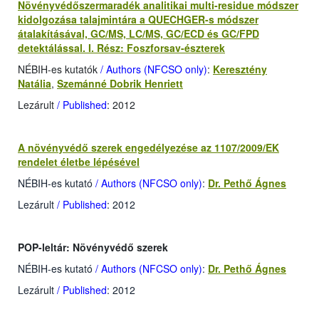
Növényvédőszermaradék analitikai multi-residue módszer
kidolgozása talajmintára a QUECHGER-s módszer
átalakításával, GC/MS, LC/MS, GC/ECD és GC/FPD
detektálással. I. Rész: Foszforsav-észterek
NÉBIH-es kutatók
/ Authors (NFCSO only)
:
Keresztény
Natália
,
Szemánné Dobrik Henriett
Lezárult
/ Published
: 2012
A növényvédő szerek engedélyezése az 1107/2009/EK
rendelet életbe lépésével
NÉBIH-es kutató
/ Authors (NFCSO only)
:
Dr. Pethő Ágnes
Lezárult
/ Published
: 2012
POP-leltár: Növényvédő szerek
NÉBIH-es kutató
/ Authors (NFCSO only)
:
Dr. Pethő Ágnes
Lezárult
/ Published
: 2012