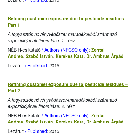
Refining customer exposure due to pesticide residues –
Part 1
A fogyasztók növényvédőszer-maradékokból származó
expozíciójának finomítása: 1. rész
NÉBIH-es kutató
/ Authors (NFCSO only)
:
Zentai
Andrea
,
Szabó István
,
Kerekes Kata
,
Dr. Ambrus Árpád
Lezárult
/ Published
: 2015
Refining customer exposure due to pesticide residues –
Part 2
A fogyasztók növényvédőszer-maradékokból származó
expozíciójának finomítása: 2. rész
NÉBIH-es kutató
/ Authors (NFCSO only)
:
Zentai
Andrea
,
Szabó István
,
Kerekes Kata
,
Dr. Ambrus Árpád
Lezárult
/ Published
: 2015