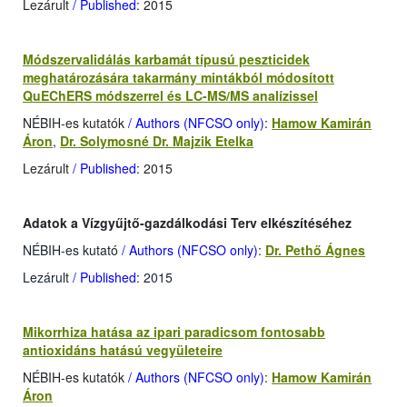
Lezárult
/ Published
: 2015
Módszervalidálás karbamát típusú peszticidek
meghatározására takarmány mintákból módosított
QuEChERS módszerrel és LC-MS/MS analízissel
NÉBIH-es kutatók
/ Authors (NFCSO only)
:
Hamow Kamirán
Áron
,
Dr. Solymosné Dr. Majzik Etelka
Lezárult
/ Published
: 2015
Adatok a Vízgyűjtő-gazdálkodási Terv elkészítéséhez
NÉBIH-es kutató
/ Authors (NFCSO only)
:
Dr. Pethő Ágnes
Lezárult
/ Published
: 2015
Mikorrhiza hatása az ipari paradicsom fontosabb
antioxidáns hatású vegyületeire
NÉBIH-es kutatók
/ Authors (NFCSO only)
:
Hamow Kamirán
Áron