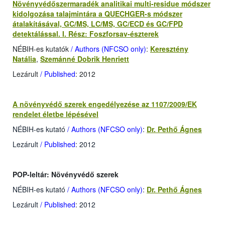
Növényvédőszermaradék analitikai multi-residue módszer
kidolgozása talajmintára a QUECHGER-s módszer
átalakításával, GC/MS, LC/MS, GC/ECD és GC/FPD
detektálással. I. Rész: Foszforsav-észterek
NÉBIH-es kutatók
/ Authors (NFCSO only)
:
Keresztény
Natália
,
Szemánné Dobrik Henriett
Lezárult
/ Published
: 2012
A növényvédő szerek engedélyezése az 1107/2009/EK
rendelet életbe lépésével
NÉBIH-es kutató
/ Authors (NFCSO only)
:
Dr. Pethő Ágnes
Lezárult
/ Published
: 2012
POP-leltár: Növényvédő szerek
NÉBIH-es kutató
/ Authors (NFCSO only)
:
Dr. Pethő Ágnes
Lezárult
/ Published
: 2012