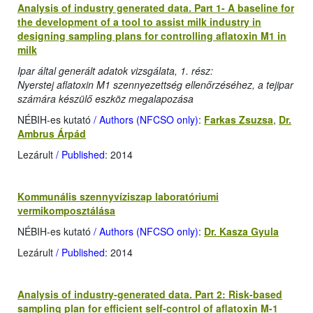
Analysis of industry generated data. Part 1- A baseline for
the development of a tool to assist milk industry in
designing sampling plans for controlling aflatoxin M1 in
milk
Ipar által generált adatok vizsgálata, 1. rész:
Nyerstej aflatoxin M1 szennyezettség ellenőrzéséhez, a tejipar
számára készülő eszköz megalapozása
NÉBIH-es kutató
/ Authors (NFCSO only)
:
Farkas Zsuzsa
,
Dr.
Ambrus Árpád
Lezárult
/ Published
: 2014
Kommunális szennyvíziszap laboratóriumi
vermikomposztálása
NÉBIH-es kutató
/ Authors (NFCSO only)
:
Dr. Kasza Gyula
Lezárult
/ Published
: 2014
Analysis of industry-generated data. Part 2: Risk-based
sampling plan for efficient self-control of aflatoxin M-1