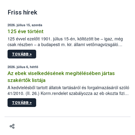
Friss hírek
2026. július 15, szerda
125 éve történt
125 évvel ezelőtt 1901. július 15-én, költözött be – igaz, még
csak részben – a budapesti m. kir. állami vetőmagvizsgáló
állomás a Kis Rókus utca 15. szám alatti, Czigler Győző által
TOVÁBB >
tervezett új épületébe.
2026. július 6, hétfő
Az ebek viselkedésének megítélésében jártas
szakértők listája
A kedvtelésből tartott állatok tartásáról és forgalmazásáról szóló
41/2010. (II. 26.) Korm.rendelet szabályozza az eb okozta fizikai
sérülés, illetve ennek veszélye keletkezésekor felmerülő
TOVÁBB >
hatósági feladatokat, valamint a veszélyes eb tartását és annak
engedélyezését. Ezen eljárások során szükség esetén be kell
vonni az ebek viselkedésének megítélésében jártas szakértőt.