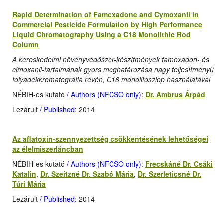
Rapid Determination of Famoxadone and Cymoxanil in
Commercial Pesticide Formulation by High Performance
Liquid Chromatography Using a C18 Monolithic Rod
Column
A kereskedelmi növényvédőszer-készítmények famoxadon- és
cimoxanil-tartalmának gyors meghatározása nagy teljesítményű
folyadékkromatográfia révén, C18 monolitoszlop használatával
NÉBIH-es kutató
/ Authors (NFCSO only)
:
Dr. Ambrus Árpád
Lezárult
/ Published
: 2014
Az aflatoxin-szennyezettség csökkentésének lehetőségei
az élelmiszerláncban
NÉBIH-es kutató
/ Authors (NFCSO only)
:
Frecskáné Dr. Csáki
Katalin
,
Dr. Szeitzné Dr. Szabó Mária
,
Dr. Szerleticsné Dr.
Túri Mária
Lezárult
/ Published
: 2014