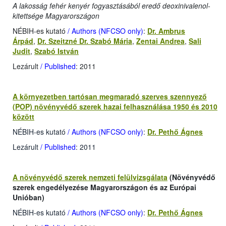
A lakosság fehér kenyér fogyasztásából eredő deoxinivalenol-
kitettsége Magyarországon
NÉBIH-es kutató
/ Authors (NFCSO only)
:
Dr. Ambrus
Árpád
,
Dr. Szeitzné Dr. Szabó Mária
,
Zentai Andrea
,
Sali
Judit
,
Szabó István
Lezárult
/ Published
: 2011
A környezetben tartósan megmaradó szerves szennyező
(POP) növényvédő szerek hazai felhasználása 1950 és 2010
között
NÉBIH-es kutató
/ Authors (NFCSO only)
:
Dr. Pethő Ágnes
Lezárult
/ Published
: 2011
A növényvédő szerek nemzeti felülvizsgálata
(Növényvédő
szerek engedélyezése Magyarországon és az Európai
Unióban)
NÉBIH-es kutató
/ Authors (NFCSO only)
:
Dr. Pethő Ágnes