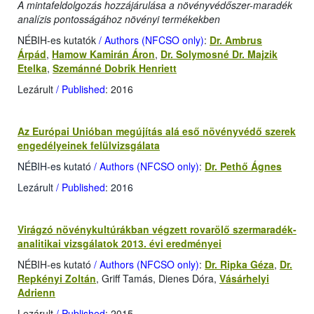
A mintafeldolgozás hozzájárulása a növényvédőszer-maradék
analízis pontosságához növényi termékekben
NÉBIH-es kutatók
/ Authors (NFCSO only)
:
Dr. Ambrus
Árpád
,
Hamow Kamirán Áron
,
Dr. Solymosné Dr. Majzik
Etelka
,
Szemánné Dobrik Henriett
Lezárult
/ Published
: 2016
Az Európai Unióban megújítás alá eső növényvédő szerek
engedélyeinek felülvizsgálata
NÉBIH-es kutató
/ Authors (NFCSO only)
:
Dr. Pethő Ágnes
Lezárult
/ Published
: 2016
Virágzó növénykultúrákban végzett rovarölő szermaradék-
analitikai vizsgálatok 2013. évi eredményei
NÉBIH-es kutató
/ Authors (NFCSO only)
:
Dr. Ripka Géza
,
Dr.
Repkényi Zoltán
, Griff Tamás, Dienes Dóra,
Vásárhelyi
Adrienn
Lezárult
/ Published
: 2015