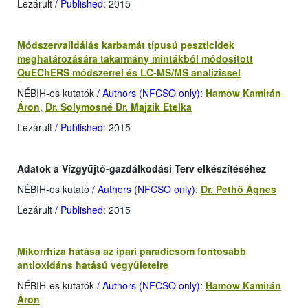
Lezárult
/ Published
: 2015
Módszervalidálás karbamát típusú peszticidek
meghatározására takarmány mintákból módosított
QuEChERS módszerrel és LC-MS/MS analízissel
NÉBIH-es kutatók
/ Authors (NFCSO only)
:
Hamow Kamirán
Áron
,
Dr. Solymosné Dr. Majzik Etelka
Lezárult
/ Published
: 2015
Adatok a Vízgyűjtő-gazdálkodási Terv elkészítéséhez
NÉBIH-es kutató
/ Authors (NFCSO only)
:
Dr. Pethő Ágnes
Lezárult
/ Published
: 2015
Mikorrhiza hatása az ipari paradicsom fontosabb
antioxidáns hatású vegyületeire
NÉBIH-es kutatók
/ Authors (NFCSO only)
:
Hamow Kamirán
Áron