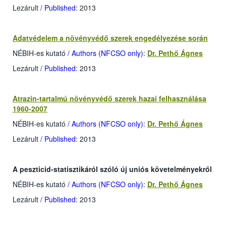
Lezárult
/ Published
: 2013
Adatvédelem a növényvédő szerek engedélyezése során
NÉBIH-es kutató
/ Authors (NFCSO only)
:
Dr. Pethő Ágnes
Lezárult
/ Published
: 2013
Atrazin-tartalmú növényvédő szerek hazai felhasználása
1960-2007
NÉBIH-es kutató
/ Authors (NFCSO only)
:
Dr. Pethő Ágnes
Lezárult
/ Published
: 2013
A peszticid-statisztikáról szóló új uniós követelményekről
NÉBIH-es kutató
/ Authors (NFCSO only)
:
Dr. Pethő Ágnes
Lezárult
/ Published
: 2013