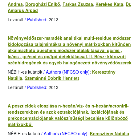
Andrea
,
Dorogházi Enikő
,
Farkas Zsuzsa
,
Kerekes Kata
,
Dr.
Ambrus Árpád
Lezárult
/ Published
: 2013
Növényvédőszer-maradék analitikai multi-residue módszer
kidolgozása talajmintákra a növényi mátrixokban kitűnően
alkalmazható quechers módszer átalakításával gc/ms ,
lc/ms , gc/ecd és gc/fpd detektálással. II. Rész: klórozott
szénhidrogének és egyéb halogénezett növényvédőszerek
NÉBIH-es kutatók
/ Authors (NFCSO only)
:
Keresztény
Natália
,
Szemánné Dobrik Henriett
Lezárult
/ Published
: 2013
A peszticidek eloszlása n-hexán/víz- és n-hexán/actoniril-
rendszerekben és azok extrakciójának, izolációjának és
prekoncentrációjának valószínűségi becslése különböző
mátrixokból
NÉBIH-es kutató
/ Authors (NFCSO only)
:
Keresztény Natália