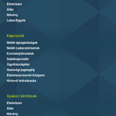
Élelmiszer
Állat
Növény
Labor/Egyéb
Kapcsolat
Nébih Igazgatóságok
Nébih Laboratóriumok
Kormányhivatalok
Sajtókapcsolat
Ügyfélszolgálat
Hatósági jogsegély
Élelmiszermentő Központ
Hírlevél feliratkozás
Gyakori kérdések
Élelmiszer
Állat
Növény