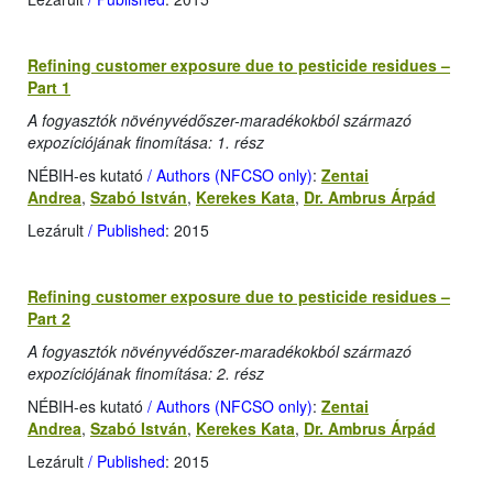
Refining customer exposure due to pesticide residues –
Part 1
A fogyasztók növényvédőszer-maradékokból származó
expozíciójának finomítása: 1. rész
NÉBIH-es kutató
/ Authors (NFCSO only)
:
Zentai
Andrea
,
Szabó István
,
Kerekes Kata
,
Dr. Ambrus Árpád
Lezárult
/ Published
: 2015
Refining customer exposure due to pesticide residues –
Part 2
A fogyasztók növényvédőszer-maradékokból származó
expozíciójának finomítása: 2. rész
NÉBIH-es kutató
/ Authors (NFCSO only)
:
Zentai
Andrea
,
Szabó István
,
Kerekes Kata
,
Dr. Ambrus Árpád
Lezárult
/ Published
: 2015