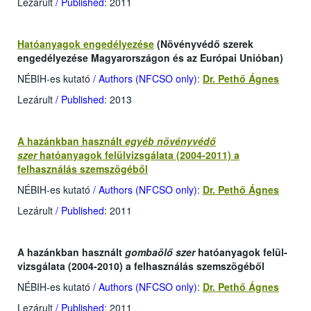
Lezárult
/ Published
: 2011
Hatóanyagok engedélyezése
(Növényvédő szerek
engedélyezése Magyarországon és az Európai Unióban)
NÉBIH-es kutató
/ Authors (NFCSO only)
:
Dr. Pethő Ágnes
Lezárult
/ Published
: 2013
A hazánkban használt
egyéb
növényvédő
szer
hatóanyagok felülvizsgálata (2004-2011) a
felhasználás szemszögéből
NÉBIH-es kutató
/ Authors (NFCSO only)
:
Dr. Pethő Ágnes
Lezárult
/ Published
: 2011
A hazánkban használt
gombaölő szer
hatóanyagok felül-
vizsgálata (2004-2010) a felhasználás szemszögéből
NÉBIH-es kutató
/ Authors (NFCSO only)
:
Dr. Pethő Ágnes
Lezárult
/ Published
: 2011