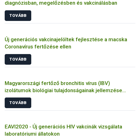
diagnózisban, megelőzésben és vakcinálásban
TOVÁBB
Új generációs vakcinajelöltek fejlesztése a macska
Coronavírus fertőzése ellen
TOVÁBB
Magyarországi fertőző bronchitis vírus (IBV)
izolátumok biológiai tulajdonságainak jellemzése
állatkísérletes és molekuláris biológiai eszközökkel
TOVÁBB
EAVI2020 - Új generációs HIV vakcinák vizsgálata
laboratóriumi állatokon