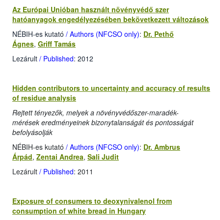
Az Európai Unióban használt növényvédő szer
hatóanyagok engedélyezésében bekövetkezett változások
NÉBIH-es kutató
/ Authors (NFCSO only)
:
Dr. Pethő
Ágnes
,
Griff Tamás
Lezárult
/ Published
: 2012
Hidden contributors to uncertainty and accuracy of results
of residue analysis
Rejtett tényezők, melyek a növényvédőszer-maradék-
mérések eredményeinek bizonytalanságát és pontosságát
befolyásolják
NÉBIH-es kutató
/ Authors (NFCSO only)
:
Dr. Ambrus
Árpád
,
Zentai Andrea
,
Sali Judit
Lezárult
/ Published
: 2011
Exposure of consumers to deoxynivalenol from
consumption of white bread in Hungary