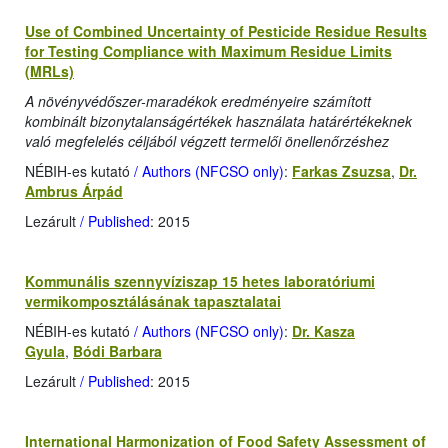
Use of Combined Uncertainty of Pesticide Residue Results
for Testing Compliance with Maximum Residue Limits
(MRLs)
A növényvédőszer-maradékok eredményeire számított
kombinált bizonytalanságértékek használata határértékeknek
való megfelelés céljából végzett termelői önellenőrzéshez
NÉBIH-es kutató
/ Authors (NFCSO only)
:
Farkas Zsuzsa
,
Dr.
Ambrus Árpád
Lezárult
/ Published
: 2015
Kommunális szennyvíziszap 15 hetes laboratóriumi
vermikomposztálásának tapasztalatai
NÉBIH-es kutató
/ Authors (NFCSO only)
:
Dr. Kasza
Gyula
,
Bódi Barbara
Lezárult
/ Published
: 2015
International Harmonization of Food Safety Assessment of