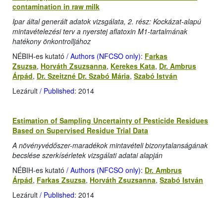
contamination in raw milk
Ipar által generált adatok vizsgálata, 2. rész: Kockázat-alapú
mintavételezési terv a nyerstej aflatoxin M1-tartalmának
hatékony önkontrolljához
NÉBIH-es kutató
/ Authors (NFCSO only)
:
Farkas
Zsuzsa
,
Horváth Zsuzsanna
,
Kerekes Kata
,
Dr. Ambrus
Árpád
,
Dr. Szeitzné Dr. Szabó Mária
,
Szabó István
Lezárult
/ Published
: 2014
Estimation of Sampling Uncertainty of Pesticide Residues
Based on Supervised Residue Trial Data
A növényvédőszer-maradékok mintavételi bizonytalanságának
becslése szerkísérletek vizsgálati adatai alapján
NÉBIH-es kutató
/ Authors (NFCSO only)
:
Dr. Ambrus
Árpád
,
Farkas Zsuzsa
,
Horváth Zsuzsanna
,
Szabó István
Lezárult
/ Published
: 2014