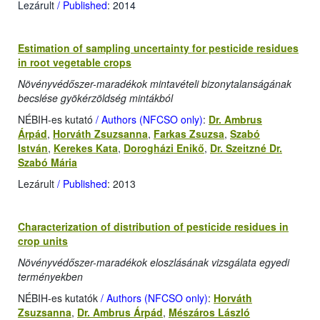
Lezárult
/ Published
: 2014
Estimation of sampling uncertainty for pesticide residues
in root vegetable crops
Növényvédőszer-maradékok mintavételi bizonytalanságának
becslése gyökérzöldség mintákból
NÉBIH-es kutató
/ Authors (NFCSO only)
:
Dr. Ambrus
Árpád
,
Horváth Zsuzsanna
,
Farkas Zsuzsa
,
Szabó
István
,
Kerekes Kata
,
Dorogházi Enikő
,
Dr. Szeitzné Dr.
Szabó Mária
Lezárult
/ Published
: 2013
Characterization of distribution of pesticide residues in
crop units
Növényvédőszer-maradékok eloszlásának vizsgálata egyedi
terményekben
NÉBIH-es kutatók
/ Authors (NFCSO only)
:
Horváth
Zsuzsanna
,
Dr. Ambrus Árpád
,
Mészáros László