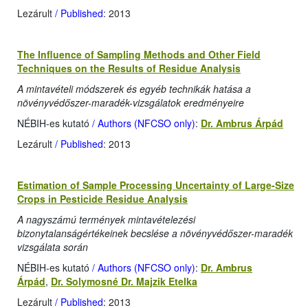
Lezárult
/ Published
: 2013
The Influence of Sampling Methods and Other Field
Techniques on the Results of Residue Analysis
A mintavételi módszerek és egyéb technikák hatása a
növényvédőszer-maradék-vizsgálatok eredményeire
NÉBIH-es kutató
/ Authors (NFCSO only)
:
Dr. Ambrus Árpád
Lezárult
/ Published
: 2013
Estimation of Sample Processing Uncertainty of Large-Size
Crops in Pesticide Residue Analysis
A nagyszámú termények mintavételezési
bizonytalanságértékeinek becslése a növényvédőszer-maradék
vizsgálata során
NÉBIH-es kutató
/ Authors (NFCSO only)
:
Dr. Ambrus
Árpád
,
Dr. Solymosné Dr. Majzik Etelka
Lezárult
/ Published
: 2013