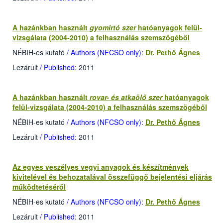
A hazánkban használt
gyomirtó szer
hatóanyagok felül-
vizsgálata (2004-2010) a felhasználás szemszögéből
NÉBIH-es kutató
/ Authors (NFCSO only)
:
Dr. Pethő Ágnes
Lezárult
/ Published
: 2011
A hazánkban használt
rovar- és atkaölő szer
hatóanyagok
felül-vizsgálata (2004-2010) a felhasználás szemszögéből
NÉBIH-es kutató
/ Authors (NFCSO only)
:
Dr. Pethő Ágnes
Lezárult
/ Published
: 2011
Az egyes veszélyes vegyi anyagok és készítmények
kivitelével és behozatalával összefüggő bejelentési eljárás
működtetéséről
NÉBIH-es kutató
/ Authors (NFCSO only)
:
Dr. Pethő Ágnes
Lezárult
/ Published
: 2011