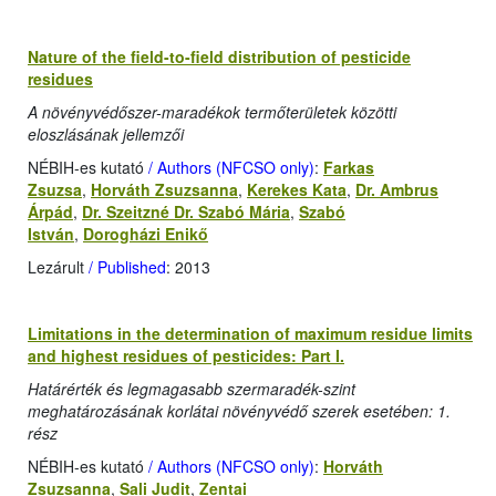
Nature of the field-to-field distribution of pesticide
residues
A növényvédőszer-maradékok termőterületek közötti
eloszlásának jellemzői
NÉBIH-es kutató
/ Authors (NFCSO only)
:
Farkas
Zsuzsa
,
Horváth Zsuzsanna
,
Kerekes Kata
,
Dr. Ambrus
Árpád
,
Dr. Szeitzné Dr. Szabó Mária
,
Szabó
István
,
Dorogházi Enikő
Lezárult
/ Published
: 2013
Limitations in the determination of maximum residue limits
and highest residues of pesticides: Part I.
Határérték és legmagasabb szermaradék-szint
meghatározásának korlátai növényvédő szerek esetében: 1.
rész
NÉBIH-es kutató
/ Authors (NFCSO only)
:
Horváth
Zsuzsanna
,
Sali Judit
,
Zentai