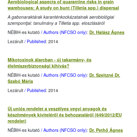
Aerobiological aspects of quarantine risks in grain
warehouses: A study on bunt (Tilletia spp.) dispersal
A gabonaraktárak karanténkockázatainak aerobiológiai
szempontjai: tanulmány a Tilletia spp. eloszlásáról
NÉBIH-es kutató
/ Authors (NFCSO only)
:
Dr. Halász Ágnes
Lezárult
/ Published
: 2014
Mikotoxinok álarcban - új takarmány- és
élelmiszerbiztonsági kihívás?
NÉBIH-es kutató
/ Authors (NFCSO only)
:
Dr. Szeitzné Dr.
Szabó Mária
Lezárult
/ Published
: 2014
Új uniós rendelet a veszélyes vegyi anyagok és
készítmények kiviteléről és behozataláról (649/2012/EU
rendelet)
NÉBIH-es kutató
/ Authors (NFCSO only)
:
Dr. Pethő Ágnes