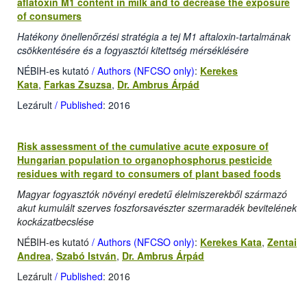
aflatoxin M1 content in milk and to decrease the exposure
of consumers
Hatékony önellenőrzési stratégia a tej M1 aftaloxin-tartalmának
csökkentésére és a fogyasztói kitettség mérséklésére
NÉBIH-es kutató
/ Authors (NFCSO only)
:
Kerekes
Kata
,
Farkas Zsuzsa
,
Dr. Ambrus Árpád
Lezárult
/ Published
: 2016
Risk assessment of the cumulative acute exposure of
Hungarian population to organophosphorus pesticide
residues with regard to consumers of plant based foods
Magyar fogyasztók növényi eredetű élelmiszerekből származó
akut kumulált szerves foszforsavészter szermaradék bevitelének
kockázatbecslése
NÉBIH-es kutató
/ Authors (NFCSO only)
:
Kerekes Kata
,
Zentai
Andrea
,
Szabó István
,
Dr. Ambrus Árpád
Lezárult
/ Published
: 2016