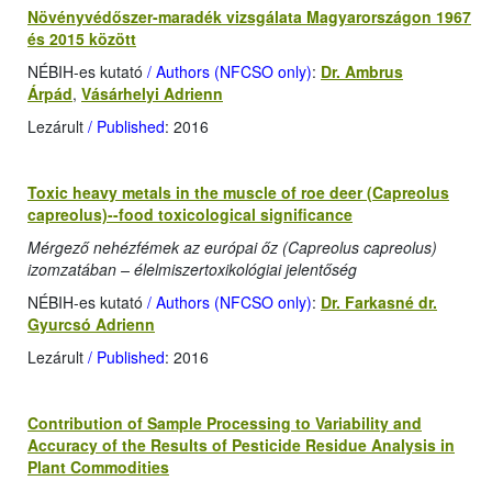
Növényvédőszer-maradék vizsgálata Magyarországon 1967
és 2015 között
NÉBIH-es kutató
/ Authors (NFCSO only)
:
Dr. Ambrus
Árpád
,
Vásárhelyi Adrienn
Lezárult
/ Published
: 2016
Toxic heavy metals in the muscle of roe deer (Capreolus
capreolus)--food toxicological significance
Mérgező nehézfémek az európai őz (Capreolus capreolus)
izomzatában – élelmiszertoxikológiai jelentőség
NÉBIH-es kutató
/ Authors (NFCSO only)
:
Dr. Farkasné dr.
Gyurcsó Adrienn
Lezárult
/ Published
: 2016
Contribution of Sample Processing to Variability and
Accuracy of the Results of Pesticide Residue Analysis in
Plant Commodities