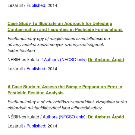
Lezárult
/ Published
: 2014
Case Study To Illustrate an Approach for Detecting
Contamination and Impurities in Pesticide Formulations
Esettanulmány egy új megközelítés szemléltetésére a
növényvédelmi készítmények szennyezettségének
felderítésében
NÉBIH-es kutató:
/ Authors (NFCSO only)
Dr. Ambrus Árpád
Lezárult
/ Published
: 2014
A Case Study to Assess the Sample Preparation Error in
Pesticide Residue Analysis
Esettanulmány a növényvédőszer-maradékok vizsgálata során
előforduló mintaelőkészítési hiba felbecsüléséhez
NÉBIH-es kutató
/ Authors (NFCSO only)
:
Dr. Ambrus Árpád
Lezárult
/ Published
: 2014