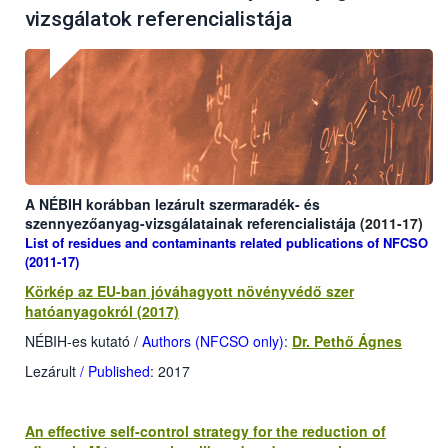
vizsgálatok referencialistája
A NÉBIH korábban lezárult szermaradék- és
szennyezőanyag-vizsgálatainak
referencialistája
(2011-17)
List of residues and contaminants related publications of NFCSO
(2011-17)
Körkép az EU-ban jóváhagyott növényvédő szer
hatóanyagokról (2017)
NÉBIH-es kutató /
Authors (NFCSO only)
:
Dr. Pethő Ágnes
Lezárult
/ Published
: 2017
An effective self-control strategy for the reduction of