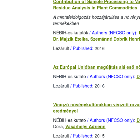
Contribution of Sample Processing to Var
Residue Analysis in Plant Commodities
A mintafeldolgozás hozzájárulása a növén
termékekben
NÉBIH-es kutatók
/ Authors (NFCSO only)
:
Dr. Majzik Etelka
,
Szemánné Dobrik Henri
Lezárult
/ Published
: 2016
Az Európai Unióban megújítás alá eső n
NÉBIH-es kutató
/ Authors (NFCSO only)
:
D
Lezárult
/ Published
: 2016
Virágzó növénykultúrákban végzett rovar
eredményei
NÉBIH-es kutató
/ Authors (NFCSO only)
:
D
Dóra,
Vásárhelyi Adrienn
Lezárult
/ Published
: 2015