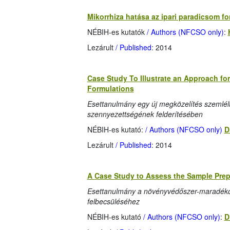
Mikorrhiza hatása az ipari paradicsom f
NÉBIH-es kutatók
/ Authors (NFCSO only)
:
Lezárult
/ Published
: 2014
Case Study To Illustrate an Approach for
Formulations
Esettanulmány egy új megközelítés szemlé
szennyezettségének felderítésében
NÉBIH-es kutató:
/ Authors (NFCSO only)
D
Lezárult
/ Published
: 2014
A Case Study to Assess the Sample Prepa
Esettanulmány a növényvédőszer-maradékok 
felbecsüléséhez
NÉBIH-es kutató
/ Authors (NFCSO only)
:
D