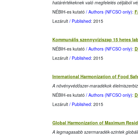
határértékeknek való megfelelés céljából vé
NÉBIH-es kutató
/ Authors (NFCSO only)
:
F
Lezárult
/ Published
: 2015
Kommunális szennyvíziszap 15 hetes lab
NÉBIH-es kutató
/ Authors (NFCSO only)
:
D
Lezárult
/ Published
: 2015
International Harmonization of Food Sa
A növényvédőszer-maradékok élelmiszerbiz
NÉBIH-es kutató
/ Authors (NFCSO only)
:
D
Lezárult
/ Published
: 2015
Global Harmonization of Maximum Residu
A legmagasabb szermaradék-szintek globáli