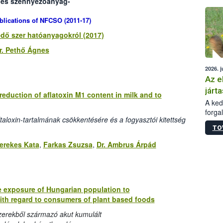
- és szennyezőanyag-
épüle
blications of NFCSO (2011-17)
dő szer hatóanyagokról (2017)
r. Pethő Ágnes
2026. j
Az e
járta
 reduction of aflatoxin M1 content in milk and to
A kedv
forga
taloxin-tartalmának csökkentésére és a fogyasztói kitettség
Korm.
TO
sérül
felme
erekes Kata
,
Farkas Zsuzsa
,
Dr. Ambrus Árpád
veszé
Ezen 
vonni
jártas
e exposure of Hungarian population to
th regard to consumers of plant based foods
zerekből származó akut kumulált