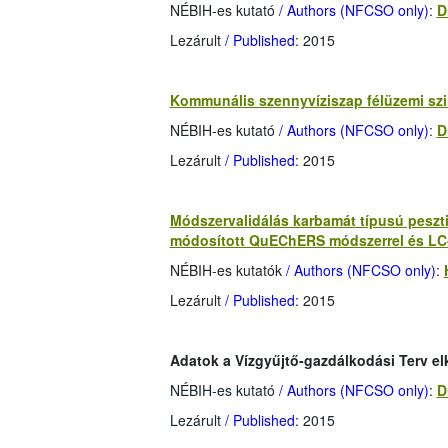
NÉBIH-es kutató
/ Authors (NFCSO only)
:
D
Lezárult
/ Published
: 2015
Kommunális szennyvíziszap félüzemi szi
NÉBIH-es kutató
/ Authors (NFCSO only)
:
D
Lezárult
/ Published
: 2015
Módszervalidálás karbamát típusú peszt
módosított QuEChERS módszerrel és LC-
NÉBIH-es kutatók
/ Authors (NFCSO only)
:
Lezárult
/ Published
: 2015
Adatok a Vízgyűjtő-gazdálkodási Terv el
NÉBIH-es kutató
/ Authors (NFCSO only)
:
D
Lezárult
/ Published
: 2015