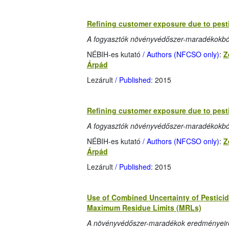
Refining customer exposure due to pesti
A fogyasztók növényvédőszer-maradékokból 
NÉBIH-es kutató
/ Authors (NFCSO only)
:
Z
Árpád
Lezárult
/ Published
: 2015
Refining customer exposure due to pesti
A fogyasztók növényvédőszer-maradékokból 
NÉBIH-es kutató
/ Authors (NFCSO only)
:
Z
Árpád
Lezárult
/ Published
: 2015
Use of Combined Uncertainty of Pesticid
Maximum Residue Limits (MRLs)
A növényvédőszer-maradékok eredményeire 