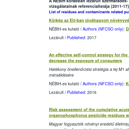
A NÉBIH korábban lezárult szermaradék
vizsgálatainak
referencialistája
(2011-17)
List of residues and contaminants related pu
Körkép az EU-ban jóváhagyott növényvé
NÉBIH-es kutató /
Authors (NFCSO only)
:
D
Lezárult
/ Published
: 2017
An effective self-control strategy for the
decrease the exposure of consumers
Hatékony önellenőrzési stratégia a tej M1 af
mérséklésére
NÉBIH-es kutató
/ Authors (NFCSO only)
:
K
Lezárult
/ Published
: 2016
Risk assessment of the cumulative acut
organophosphorus pesticide residues wi
Magyar fogyasztók növényi eredetű élelmis