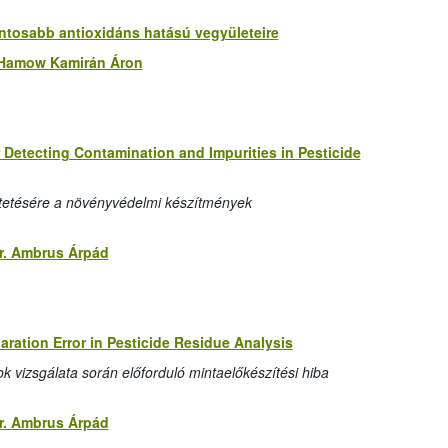
ontosabb antioxidáns hatású vegyületeire
Hamow Kamirán Áron
 Detecting Contamination and Impurities in Pesticide
ltetésére a növényvédelmi készítmények
r. Ambrus Árpád
ration Error in Pesticide Residue Analysis
vizsgálata során előforduló mintaelőkészítési hiba
r. Ambrus Árpád