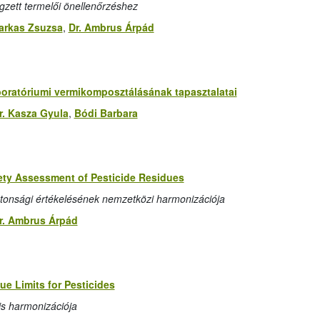
gzett termelői önellenőrzéshez
arkas Zsuzsa
,
Dr. Ambrus Árpád
oratóriumi vermikomposztálásának tapasztalatai
r. Kasza Gyula
,
Bódi Barbara
fety Assessment of Pesticide Residues
tonsági értékelésének nemzetközi harmonizációja
r. Ambrus Árpád
e Limits for Pesticides
s harmonizációja