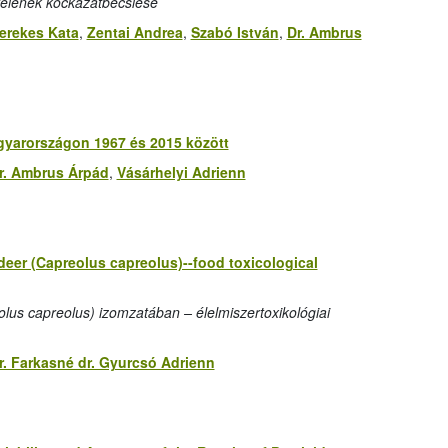
telének kockázatbecslése
erekes Kata
,
Zentai Andrea
,
Szabó István
,
Dr. Ambrus
yarországon 1967 és 2015 között
r. Ambrus Árpád
,
Vásárhelyi Adrienn
deer (Capreolus capreolus)--food toxicological
us capreolus) izomzatában – élelmiszertoxikológiai
r. Farkasné dr. Gyurcsó Adrienn