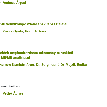
r. Ambrus Árpád
ntű vermikomposztálásának tapasztalatai
r. Kasza Gyula
,
Bódi Barbara
icidek meghatározására takarmány mintákból
MS/MS analízissel
Hamow Kamirán Áron
,
Dr. Solymosné Dr. Majzik Etelka
készítéséhez
r. Pethő Ágnes