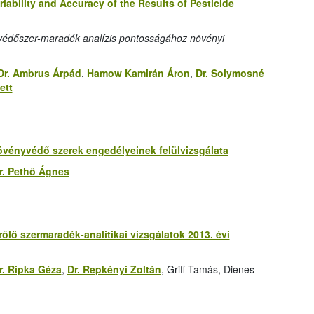
iability and Accuracy of the Results of Pesticide
yvédőszer-maradék analízis pontosságához növényi
Dr. Ambrus Árpád
,
Hamow Kamirán Áron
,
Dr. Solymosné
ett
övényvédő szerek engedélyeinek felülvizsgálata
r. Pethő Ágnes
ölő szermaradék-analitikai vizsgálatok 2013. évi
r. Ripka Géza
,
Dr. Repkényi Zoltán
, Griff Tamás, Dienes