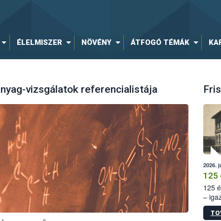
ÉLELMISZER
NÖVÉNY
ÁTFOGÓ TÉMÁK
KA
yag-vizsgálatok referencialistája
Fris
2026. j
125 
125 é
– iga
állam
TO
15. sz