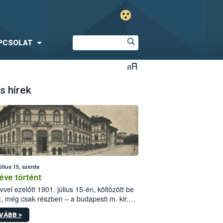
PCSOLAT
s hírek
úlius 15, szerda
éve történt
vvel ezelőtt 1901. július 15-én, költözött be
z, még csak részben – a budapesti m. kir.
i vetőmagvizsgáló állomás a Kis Rókus utca
VÁBB >
ám alatti, Czigler Győző által tervezett új