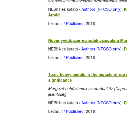
szerves foszforsavészter szermaradék bevi
NÉBIH-es kutató
/ Authors (NFCSO only)
:
K
Árpád
Lezárult
/ Published
: 2016
Növényvédőszer-maradék vizsgálata Mag
NÉBIH-es kutató
/ Authors (NFCSO only)
:
D
Lezárult
/ Published
: 2016
Toxic heavy metals in the muscle of roe 
significance
Mérgező nehézfémek az európai őz (Capreol
jelentőség
NÉBIH-es kutató
/ Authors (NFCSO only)
:
D
Lezárult
/ Published
: 2016