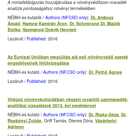
A mintafeldolgozás hozzájárulása a növényvédőszer-maradék
analízis pontosságához növényi termékekben
NÉBIH-es kutatók
/ Authors (NFCSO only)
:
Dr. Ambrus
Árpád
,
Hamow Kamirán Áron
,
Dr. Solymosné Dr. Majzik
Etelka
,
Szemánné Dobrik Henriett
Lezárult
/ Published
: 2016
Az Európai Unióban megújítás alá eső növényvédő szerek
engedélyeinek felülvizsgálata
NÉBIH-es kutató
/ Authors (NFCSO only)
:
Dr. Pethő Ágnes
Lezárult
/ Published
: 2016
Virágzó növénykultúrákban végzett rovarölő szermaradék-
analitikai vizsgálatok 2013. évi eredményei
NÉBIH-es kutató
/ Authors (NFCSO only)
:
Dr. Ripka Géza
,
Dr.
Repkényi Zoltán
, Griff Tamás, Dienes Dóra,
Vásárhelyi
Adrienn
Lezárult
/ Published
: 2015