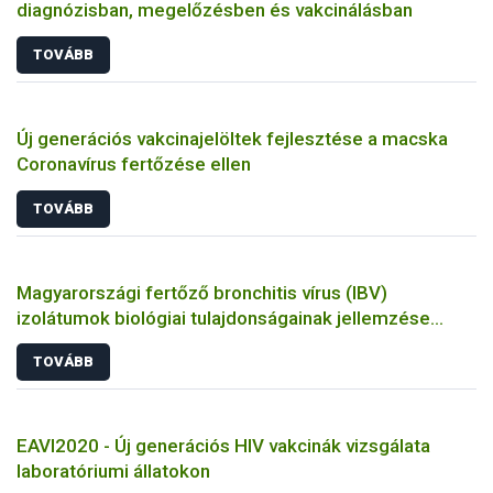
diagnózisban, megelőzésben és vakcinálásban
TOVÁBB
Új generációs vakcinajelöltek fejlesztése a macska
Coronavírus fertőzése ellen
TOVÁBB
Magyarországi fertőző bronchitis vírus (IBV)
izolátumok biológiai tulajdonságainak jellemzése
állatkísérletes és molekuláris biológiai eszközökkel
TOVÁBB
EAVI2020 - Új generációs HIV vakcinák vizsgálata
laboratóriumi állatokon