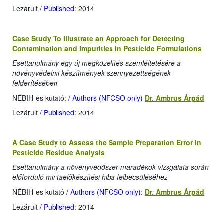
Lezárult
/ Published
: 2014
Case Study To Illustrate an Approach for Detecting
Contamination and Impurities in Pesticide Formulations
Esettanulmány egy új megközelítés szemléltetésére a
növényvédelmi készítmények szennyezettségének
felderítésében
NÉBIH-es kutató:
/ Authors (NFCSO only)
Dr. Ambrus Árpád
Lezárult
/ Published
: 2014
A Case Study to Assess the Sample Preparation Error in
Pesticide Residue Analysis
Esettanulmány a növényvédőszer-maradékok vizsgálata során
előforduló mintaelőkészítési hiba felbecsüléséhez
NÉBIH-es kutató
/ Authors (NFCSO only)
:
Dr. Ambrus Árpád
Lezárult
/ Published
: 2014