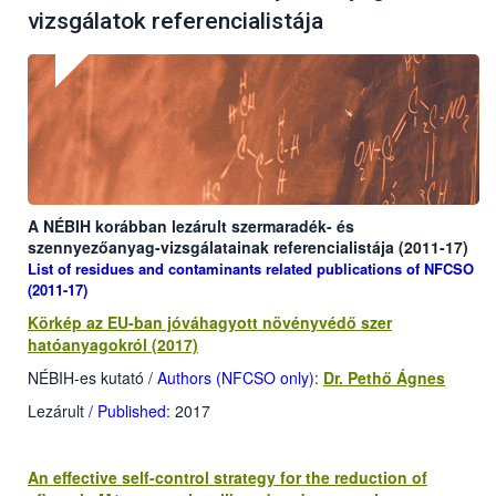
vizsgálatok referencialistája
A NÉBIH korábban lezárult szermaradék- és
szennyezőanyag-vizsgálatainak
referencialistája
(2011-17)
List of residues and contaminants related publications of NFCSO
(2011-17)
Körkép az EU-ban jóváhagyott növényvédő szer
hatóanyagokról (2017)
NÉBIH-es kutató /
Authors (NFCSO only)
:
Dr. Pethő Ágnes
Lezárult
/ Published
: 2017
An effective self-control strategy for the reduction of