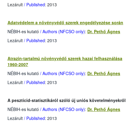
Lezárult
/ Published
: 2013
Adatvédelem a növényvédő szerek engedélyezése során
NÉBIH-es kutató
/ Authors (NFCSO only)
:
Dr. Pethő Ágnes
Lezárult
/ Published
: 2013
Atrazin-tartalmú növényvédő szerek hazai felhasználása
1960-2007
NÉBIH-es kutató
/ Authors (NFCSO only)
:
Dr. Pethő Ágnes
Lezárult
/ Published
: 2013
A peszticid-statisztikáról szóló új uniós követelményekről
NÉBIH-es kutató
/ Authors (NFCSO only)
:
Dr. Pethő Ágnes
Lezárult
/ Published
: 2013