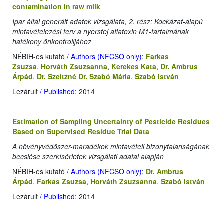
contamination in raw milk
Ipar által generált adatok vizsgálata, 2. rész: Kockázat-alapú
mintavételezési terv a nyerstej aflatoxin M1-tartalmának
hatékony önkontrolljához
NÉBIH-es kutató
/ Authors (NFCSO only)
:
Farkas
Zsuzsa
,
Horváth Zsuzsanna
,
Kerekes Kata
,
Dr. Ambrus
Árpád
,
Dr. Szeitzné Dr. Szabó Mária
,
Szabó István
Lezárult
/ Published
: 2014
Estimation of Sampling Uncertainty of Pesticide Residues
Based on Supervised Residue Trial Data
A növényvédőszer-maradékok mintavételi bizonytalanságának
becslése szerkísérletek vizsgálati adatai alapján
NÉBIH-es kutató
/ Authors (NFCSO only)
:
Dr. Ambrus
Árpád
,
Farkas Zsuzsa
,
Horváth Zsuzsanna
,
Szabó István
Lezárult
/ Published
: 2014