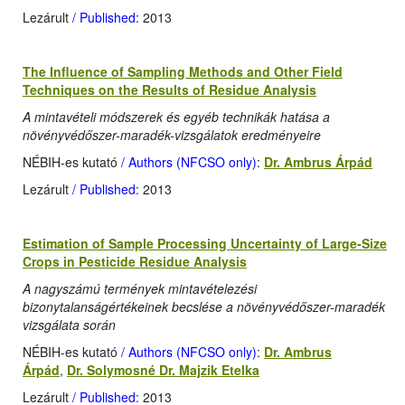
Lezárult
/ Published
: 2013
The Influence of Sampling Methods and Other Field
Techniques on the Results of Residue Analysis
A mintavételi módszerek és egyéb technikák hatása a
növényvédőszer-maradék-vizsgálatok eredményeire
NÉBIH-es kutató
/ Authors (NFCSO only)
:
Dr. Ambrus Árpád
Lezárult
/ Published
: 2013
Estimation of Sample Processing Uncertainty of Large-Size
Crops in Pesticide Residue Analysis
A nagyszámú termények mintavételezési
bizonytalanságértékeinek becslése a növényvédőszer-maradék
vizsgálata során
NÉBIH-es kutató
/ Authors (NFCSO only)
:
Dr. Ambrus
Árpád
,
Dr. Solymosné Dr. Majzik Etelka
Lezárult
/ Published
: 2013