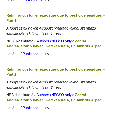
Refining customer exposure due to pesticide residues –
Part 1
A fogyasztók növényvédőszer-maradékokból származó
expozíciójának finomítása: 1. rész
NÉBIH-es kutató
/ Authors (NFCSO only)
:
Zentai
Andrea
,
Szabó István
,
Kerekes Kata
,
Dr. Ambrus Árpád
Lezárult
/ Published
: 2015
Refining customer exposure due to pesticide residues –
Part 2
A fogyasztók növényvédőszer-maradékokból származó
expozíciójának finomítása: 2. rész
NÉBIH-es kutató
/ Authors (NFCSO only)
:
Zentai
Andrea
,
Szabó István
,
Kerekes Kata
,
Dr. Ambrus Árpád
Lezárult
/ Published
: 2015