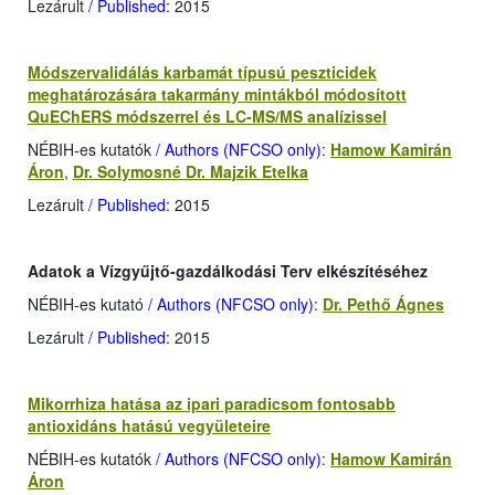
Lezárult
/ Published
: 2015
Módszervalidálás karbamát típusú peszticidek
meghatározására takarmány mintákból módosított
QuEChERS módszerrel és LC-MS/MS analízissel
NÉBIH-es kutatók
/ Authors (NFCSO only)
:
Hamow Kamirán
Áron
,
Dr. Solymosné Dr. Majzik Etelka
Lezárult
/ Published
: 2015
Adatok a Vízgyűjtő-gazdálkodási Terv elkészítéséhez
NÉBIH-es kutató
/ Authors (NFCSO only)
:
Dr. Pethő Ágnes
Lezárult
/ Published
: 2015
Mikorrhiza hatása az ipari paradicsom fontosabb
antioxidáns hatású vegyületeire
NÉBIH-es kutatók
/ Authors (NFCSO only)
:
Hamow Kamirán
Áron