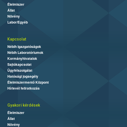
Élelmiszer
Állat
Növény
Labor/Egyéb
Kapcsolat
Nébih Igazgatóságok
Nébih Laboratóriumok
Kormányhivatalok
Sajtókapcsolat
Ügyfélszolgálat
Hatósági jogsegély
Élelmiszermentő Központ
Hírlevél feliratkozás
Gyakori kérdések
Élelmiszer
Állat
Növény