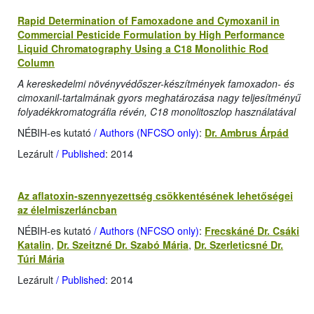
Rapid Determination of Famoxadone and Cymoxanil in
Commercial Pesticide Formulation by High Performance
Liquid Chromatography Using a C18 Monolithic Rod
Column
A kereskedelmi növényvédőszer-készítmények famoxadon- és
cimoxanil-tartalmának gyors meghatározása nagy teljesítményű
folyadékkromatográfia révén, C18 monolitoszlop használatával
NÉBIH-es kutató
/ Authors (NFCSO only)
:
Dr. Ambrus Árpád
Lezárult
/ Published
: 2014
Az aflatoxin-szennyezettség csökkentésének lehetőségei
az élelmiszerláncban
NÉBIH-es kutató
/ Authors (NFCSO only)
:
Frecskáné Dr. Csáki
Katalin
,
Dr. Szeitzné Dr. Szabó Mária
,
Dr. Szerleticsné Dr.
Túri Mária
Lezárult
/ Published
: 2014