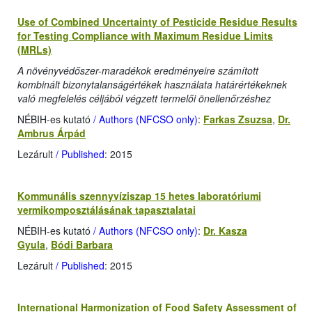
Use of Combined Uncertainty of Pesticide Residue Results
for Testing Compliance with Maximum Residue Limits
(MRLs)
A növényvédőszer-maradékok eredményeire számított
kombinált bizonytalanságértékek használata határértékeknek
való megfelelés céljából végzett termelői önellenőrzéshez
NÉBIH-es kutató
/ Authors (NFCSO only)
:
Farkas Zsuzsa
,
Dr.
Ambrus Árpád
Lezárult
/ Published
: 2015
Kommunális szennyvíziszap 15 hetes laboratóriumi
vermikomposztálásának tapasztalatai
NÉBIH-es kutató
/ Authors (NFCSO only)
:
Dr. Kasza
Gyula
,
Bódi Barbara
Lezárult
/ Published
: 2015
International Harmonization of Food Safety Assessment of