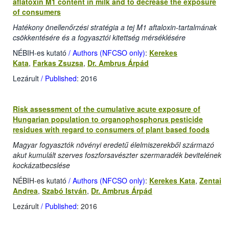
aflatoxin M1 content in milk and to decrease the exposure
of consumers
Hatékony önellenőrzési stratégia a tej M1 aftaloxin-tartalmának
csökkentésére és a fogyasztói kitettség mérséklésére
NÉBIH-es kutató
/ Authors (NFCSO only)
:
Kerekes
Kata
,
Farkas Zsuzsa
,
Dr. Ambrus Árpád
Lezárult
/ Published
: 2016
Risk assessment of the cumulative acute exposure of
Hungarian population to organophosphorus pesticide
residues with regard to consumers of plant based foods
Magyar fogyasztók növényi eredetű élelmiszerekből származó
akut kumulált szerves foszforsavészter szermaradék bevitelének
kockázatbecslése
NÉBIH-es kutató
/ Authors (NFCSO only)
:
Kerekes Kata
,
Zentai
Andrea
,
Szabó István
,
Dr. Ambrus Árpád
Lezárult
/ Published
: 2016