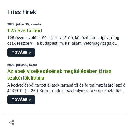
Friss hírek
2026. július 15, szerda
125 éve történt
125 évvel ezelőtt 1901. július 15-én, költözött be – igaz, még
csak részben – a budapesti m. kir. állami vetőmagvizsgáló
állomás a Kis Rókus utca 15. szám alatti, Czigler Győző által
TOVÁBB >
tervezett új épületébe.
2026. július 6, hétfő
Az ebek viselkedésének megítélésében jártas
szakértők listája
A kedvtelésből tartott állatok tartásáról és forgalmazásáról szóló
41/2010. (II. 26.) Korm.rendelet szabályozza az eb okozta fizikai
sérülés, illetve ennek veszélye keletkezésekor felmerülő
TOVÁBB >
hatósági feladatokat, valamint a veszélyes eb tartását és annak
engedélyezését. Ezen eljárások során szükség esetén be kell
vonni az ebek viselkedésének megítélésében jártas szakértőt.