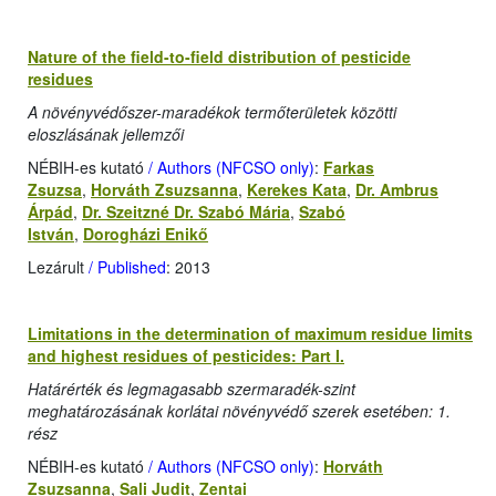
Nature of the field-to-field distribution of pesticide
residues
A növényvédőszer-maradékok termőterületek közötti
eloszlásának jellemzői
NÉBIH-es kutató
/ Authors (NFCSO only)
:
Farkas
Zsuzsa
,
Horváth Zsuzsanna
,
Kerekes Kata
,
Dr. Ambrus
Árpád
,
Dr. Szeitzné Dr. Szabó Mária
,
Szabó
István
,
Dorogházi Enikő
Lezárult
/ Published
: 2013
Limitations in the determination of maximum residue limits
and highest residues of pesticides: Part I.
Határérték és legmagasabb szermaradék-szint
meghatározásának korlátai növényvédő szerek esetében: 1.
rész
NÉBIH-es kutató
/ Authors (NFCSO only)
:
Horváth
Zsuzsanna
,
Sali Judit
,
Zentai