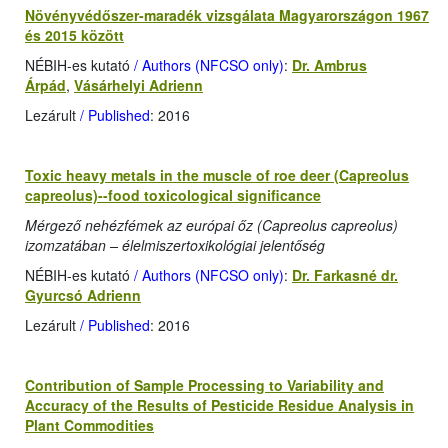
Növényvédőszer-maradék vizsgálata Magyarországon 1967
és 2015 között
NÉBIH-es kutató
/ Authors (NFCSO only)
:
Dr. Ambrus
Árpád
,
Vásárhelyi Adrienn
Lezárult
/ Published
: 2016
Toxic heavy metals in the muscle of roe deer (Capreolus
capreolus)--food toxicological significance
Mérgező nehézfémek az európai őz (Capreolus capreolus)
izomzatában – élelmiszertoxikológiai jelentőség
NÉBIH-es kutató
/ Authors (NFCSO only)
:
Dr. Farkasné dr.
Gyurcsó Adrienn
Lezárult
/ Published
: 2016
Contribution of Sample Processing to Variability and
Accuracy of the Results of Pesticide Residue Analysis in
Plant Commodities