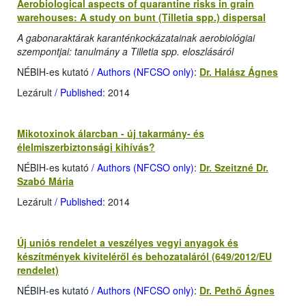
Aerobiological aspects of quarantine risks in grain
warehouses: A study on bunt (Tilletia spp.) dispersal
A gabonaraktárak karanténkockázatainak aerobiológiai
szempontjai: tanulmány a Tilletia spp. eloszlásáról
NÉBIH-es kutató
/ Authors (NFCSO only)
:
Dr. Halász Ágnes
Lezárult
/ Published
: 2014
Mikotoxinok álarcban - új takarmány- és
élelmiszerbiztonsági kihívás?
NÉBIH-es kutató
/ Authors (NFCSO only)
:
Dr. Szeitzné Dr.
Szabó Mária
Lezárult
/ Published
: 2014
Új uniós rendelet a veszélyes vegyi anyagok és
készítmények kiviteléről és behozataláról (649/2012/EU
rendelet)
NÉBIH-es kutató
/ Authors (NFCSO only)
:
Dr. Pethő Ágnes