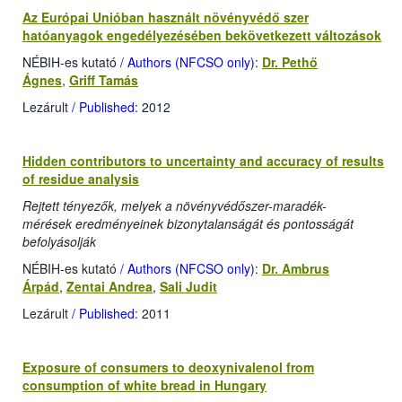
Az Európai Unióban használt növényvédő szer
hatóanyagok engedélyezésében bekövetkezett változások
NÉBIH-es kutató
/ Authors (NFCSO only)
:
Dr. Pethő
Ágnes
,
Griff Tamás
Lezárult
/ Published
: 2012
Hidden contributors to uncertainty and accuracy of results
of residue analysis
Rejtett tényezők, melyek a növényvédőszer-maradék-
mérések eredményeinek bizonytalanságát és pontosságát
befolyásolják
NÉBIH-es kutató
/ Authors (NFCSO only)
:
Dr. Ambrus
Árpád
,
Zentai Andrea
,
Sali Judit
Lezárult
/ Published
: 2011
Exposure of consumers to deoxynivalenol from
consumption of white bread in Hungary