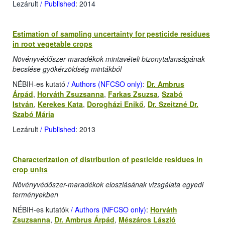
Lezárult
/ Published
: 2014
Estimation of sampling uncertainty for pesticide residues
in root vegetable crops
Növényvédőszer-maradékok mintavételi bizonytalanságának
becslése gyökérzöldség mintákból
NÉBIH-es kutató
/ Authors (NFCSO only)
:
Dr. Ambrus
Árpád
,
Horváth Zsuzsanna
,
Farkas Zsuzsa
,
Szabó
István
,
Kerekes Kata
,
Dorogházi Enikő
,
Dr. Szeitzné Dr.
Szabó Mária
Lezárult
/ Published
: 2013
Characterization of distribution of pesticide residues in
crop units
Növényvédőszer-maradékok eloszlásának vizsgálata egyedi
terményekben
NÉBIH-es kutatók
/ Authors (NFCSO only)
:
Horváth
Zsuzsanna
,
Dr. Ambrus Árpád
,
Mészáros László