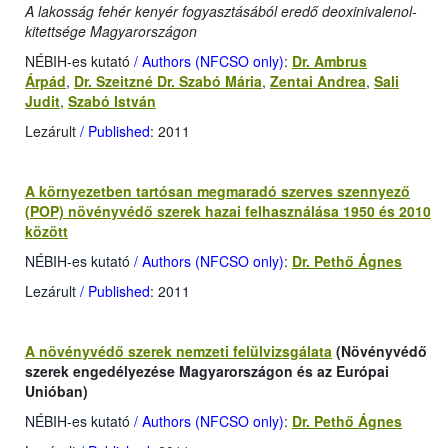
A lakosság fehér kenyér fogyasztásából eredő deoxinivalenol-
kitettsége Magyarországon
NÉBIH-es kutató
/ Authors (NFCSO only)
:
Dr. Ambrus
Árpád
,
Dr. Szeitzné Dr. Szabó Mária
,
Zentai Andrea
,
Sali
Judit
,
Szabó István
Lezárult
/ Published
: 2011
A környezetben tartósan megmaradó szerves szennyező
(POP) növényvédő szerek hazai felhasználása 1950 és 2010
között
NÉBIH-es kutató
/ Authors (NFCSO only)
:
Dr. Pethő Ágnes
Lezárult
/ Published
: 2011
A növényvédő szerek nemzeti felülvizsgálata
(Növényvédő
szerek engedélyezése Magyarországon és az Európai
Unióban)
NÉBIH-es kutató
/ Authors (NFCSO only)
:
Dr. Pethő Ágnes