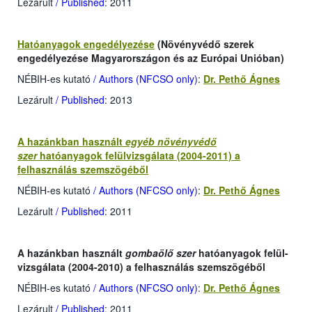
Lezárult
/ Published
: 2011
Hatóanyagok engedélyezése
(Növényvédő szerek
engedélyezése Magyarországon és az Európai Unióban)
NÉBIH-es kutató
/ Authors (NFCSO only)
:
Dr. Pethő Ágnes
Lezárult
/ Published
: 2013
A hazánkban használt
egyéb
növényvédő
szer
hatóanyagok felülvizsgálata (2004-2011) a
felhasználás szemszögéből
NÉBIH-es kutató
/ Authors (NFCSO only)
:
Dr. Pethő Ágnes
Lezárult
/ Published
: 2011
A hazánkban használt
gombaölő szer
hatóanyagok felül-
vizsgálata (2004-2010) a felhasználás szemszögéből
NÉBIH-es kutató
/ Authors (NFCSO only)
:
Dr. Pethő Ágnes
Lezárult
/ Published
: 2011