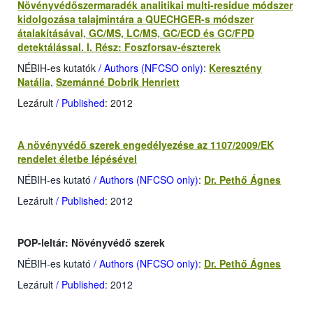
Növényvédőszermaradék analitikai multi-residue módszer
kidolgozása talajmintára a QUECHGER-s módszer
átalakításával, GC/MS, LC/MS, GC/ECD és GC/FPD
detektálással. I. Rész: Foszforsav-észterek
NÉBIH-es kutatók
/ Authors (NFCSO only)
:
Keresztény
Natália
,
Szemánné Dobrik Henriett
Lezárult
/ Published
: 2012
A növényvédő szerek engedélyezése az 1107/2009/EK
rendelet életbe lépésével
NÉBIH-es kutató
/ Authors (NFCSO only)
:
Dr. Pethő Ágnes
Lezárult
/ Published
: 2012
POP-leltár: Növényvédő szerek
NÉBIH-es kutató
/ Authors (NFCSO only)
:
Dr. Pethő Ágnes
Lezárult
/ Published
: 2012