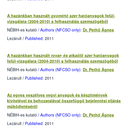
A hazánkban használt
gyomirtó szer
hatóanyagok felül-
vizsgálata (2004-2010) a felhasználás szemszögéből
NÉBIH-es kutató
/ Authors (NFCSO only)
:
Dr. Pethő Ágnes
Lezárult
/ Published
: 2011
A hazánkban használt
rovar- és atkaölő szer
hatóanyagok
felül-vizsgálata (2004-2010) a felhasználás szemszögéből
NÉBIH-es kutató
/ Authors (NFCSO only)
:
Dr. Pethő Ágnes
Lezárult
/ Published
: 2011
Az egyes veszélyes vegyi anyagok és készítmények
kivitelével és behozatalával összefüggő bejelentési eljárás
működtetéséről
NÉBIH-es kutató
/ Authors (NFCSO only)
:
Dr. Pethő Ágnes
Lezárult
/ Published
: 2011