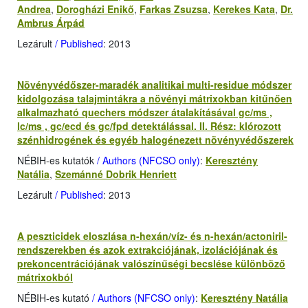
Andrea
,
Dorogházi Enikő
,
Farkas Zsuzsa
,
Kerekes Kata
,
Dr.
Ambrus Árpád
Lezárult
/ Published
: 2013
Növényvédőszer-maradék analitikai multi-residue módszer
kidolgozása talajmintákra a növényi mátrixokban kitűnően
alkalmazható quechers módszer átalakításával gc/ms ,
lc/ms , gc/ecd és gc/fpd detektálással. II. Rész: klórozott
szénhidrogének és egyéb halogénezett növényvédőszerek
NÉBIH-es kutatók
/ Authors (NFCSO only)
:
Keresztény
Natália
,
Szemánné Dobrik Henriett
Lezárult
/ Published
: 2013
A peszticidek eloszlása n-hexán/víz- és n-hexán/actoniril-
rendszerekben és azok extrakciójának, izolációjának és
prekoncentrációjának valószínűségi becslése különböző
mátrixokból
NÉBIH-es kutató
/ Authors (NFCSO only)
:
Keresztény Natália