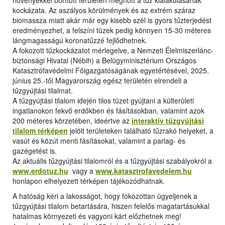
növényekkel borított területen megnőtt a tűz kialakulásának
kockázata. Az aszályos körülmények és az extrém száraz
biomassza miatt akár már egy kisebb szél is gyors tűzterjedést
eredményezhet, a felszíni tüzek pedig könnyen 15-30 méteres
lángmagasságú koronatűzzé fejlődhetnek.
A fokozott tűzkockázatot mérlegelve, a Nemzeti Élelmiszerlánc-
biztonsági Hivatal (Nébih) a Belügyminisztérium Országos
Katasztrófavédelmi Főigazgatóságának egyetértésével, 2025.
június 25.-től Magyarország egész területén elrendeli a
tűzgyújtási tilalmat.
A tűzgyújtási tilalom idején tilos tüzet gyújtani a külterületi
ingatlanokon fekvő erdőkben és fásításokban, valamint azok
200 méteres körzetében, ideértve az
interaktív tűzgyújtási
tilalom térképen
jelölt területeken található tűzrakó helyeket, a
vasút és közút menti fásításokat, valamint a parlag- és
gazégetést is.
Az aktuális tűzgyújtási tilalomról és a tűzgyújtási szabályokról a
www.erdotuz.hu
vagy a
www.katasztrofavedelem.hu
honlapon elhelyezett térképen tájékozódhatnak.
A hatóság kéri a lakosságot, hogy fokozottan ügyeljenek a
tűzgyújtási tilalom betartására, hiszen felelős magatartásukkal
hatalmas környezeti és vagyoni kárt előzhetnek meg!