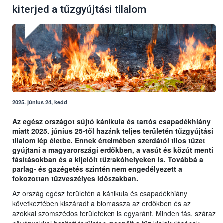
kiterjed a tűzgyújtási tilalom
2025. június 24, kedd
Az egész országot sújtó kánikula és tartós csapadékhiány
miatt 2025. június 25-től hazánk teljes területén tűzgyújtási
tilalom lép életbe. Ennek értelmében szerdától tilos tüzet
gyújtani a magyarországi erdőkben, a vasút és közút menti
fásításokban és a kijelölt tűzrakóhelyeken is. Továbbá a
parlag- és gazégetés szintén nem engedélyezett a
fokozottan tűzveszélyes időszakban.
Az ország egész területén a kánikula és csapadékhiány
következtében kiszáradt a biomassza az erdőkben és az
azokkal szomszédos területeken is egyaránt. Minden fás, száraz