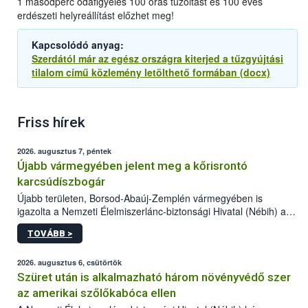
1 másodperc odafigyelés 100 órás tűzoltást és 100 éves
erdészeti helyreállítást előzhet meg!
Kapcsolódó anyag:
Szerdától már az egész országra kiterjed a tűzgyújtási
tilalom című közlemény letölthető formában (docx)
Friss hírek
2026. augusztus 7, péntek
Újabb vármegyében jelent meg a kőrisrontó
karcsúdíszbogár
Újabb területen, Borsod-Abaúj-Zemplén vármegyében is
igazolta a Nemzeti Élelmiszerlánc-biztonsági Hivatal (Nébih) a
kőrisrontó karcsúdíszbogár (Agrilus planipennis) jelenlétét. A
TOVÁBB >
kártevőt nem csak színcsapdában találták meg, de már fertőzött
fában is azonosították. A növényvédelmi szakemberek folytatják
az intenzív felderítést, emellett az intézkedéseket a szlovák
2026. augusztus 6, csütörtök
hatósággal is összehangolják a terjedés megállítása érdekében.
Szüret után is alkalmazható három növényvédő szer
az amerikai szőlőkabóca ellen