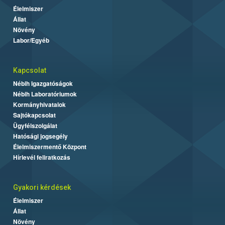
Élelmiszer
Állat
Növény
Labor/Egyéb
Kapcsolat
Nébih Igazgatóságok
Nébih Laboratóriumok
Kormányhivatalok
Sajtókapcsolat
Ügyfélszolgálat
Hatósági jogsegély
Élelmiszermentő Központ
Hírlevél feliratkozás
Gyakori kérdések
Élelmiszer
Állat
Növény