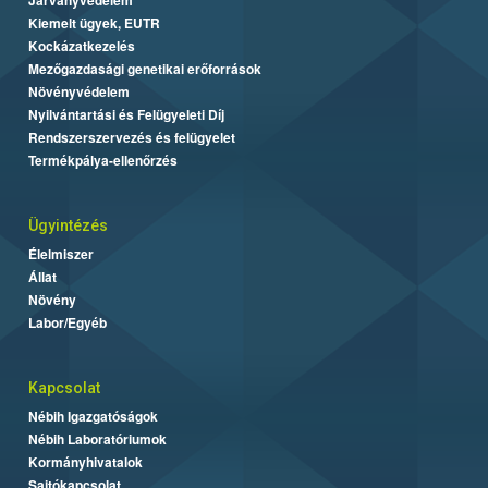
Kiemelt ügyek, EUTR
Kockázatkezelés
Mezőgazdasági genetikai erőforrások
Növényvédelem
Nyilvántartási és Felügyeleti Díj
Rendszerszervezés és felügyelet
Termékpálya-ellenőrzés
Ügyintézés
Élelmiszer
Állat
Növény
Labor/Egyéb
Kapcsolat
Nébih Igazgatóságok
Nébih Laboratóriumok
Kormányhivatalok
Sajtókapcsolat