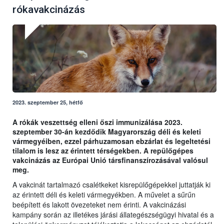
rókavakcinázás
2023. szeptember 25, hétfő
A rókák veszettség elleni őszi immunizálása 2023.
szeptember 30-án kezdődik Magyarország déli és keleti
vármegyéiben, ezzel párhuzamosan ebzárlat és legeltetési
tilalom is lesz az érintett térségekben. A repülőgépes
vakcinázás az Európai Unió társfinanszírozásával valósul
meg.
A vakcinát tartalmazó csalétkeket kisrepülőgépekkel juttatják ki
az érintett déli és keleti vármegyékben. A művelet a sűrűn
beépített és lakott övezeteket nem érinti. A vakcinázási
kampány során az illetékes járási állategészségügyi hivatal és a