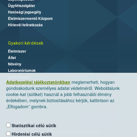
Ügyfélszolgálat
Hatósági jogsegély
Élelmiszermentő Központ
Hírlevél feliratkozás
Gyakori kérdések
Élelmiszer
Állat
Növény
Laboratóriumok
Labor/Egyéb
Adatkezelési tájékoztatónkban
megismerheti, hogyan
gondoskodunk személyes adatai védelméről. Weboldalunk
cookie-kat (sütiket) használ a jobb felhasználói élmény
érdekében, melynek biztosításához kérjük, kattintson az
„Elfogadom” gombra.
Statisztikai célú sütik
Nemzeti Élelmiszerlánc-biztonsági Hivatal
Hirdetési célú sütik