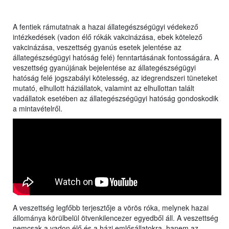
A fentiek rámutatnak a hazai állategészségügyi védekező
intézkedések (vadon élő rókák vakcinázása, ebek kötelező
vakcinázása, veszettség gyanús esetek jelentése az
állategészségügyi hatóság felé) fenntartásának fontosságára. A
veszettség gyanújának bejelentése az állategészségügyi
hatóság felé jogszabályi kötelesség, az idegrendszeri tüneteket
mutató, elhullott háziállatok, valamint az elhullottan talált
vadállatok esetében az állategészségügyi hatóság gondoskodik
a mintavételről.
A veszettség legfőbb terjesztője a vörös róka, melynek hazai
állománya körülbelül ötvenkilencezer egyedből áll. A veszettség
nemcsak a vadon élő és a házi emlősállatokra, hanem az