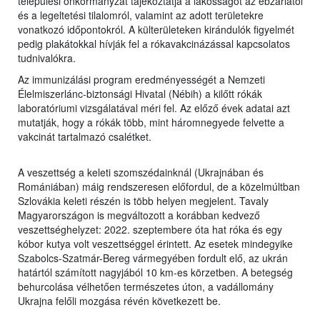
települési önkormányzat tájékoztatja a lakosságot az ebzárlatól
és a legeltetési tilalomról, valamint az adott területekre
vonatkozó időpontokról. A külterületeken kirándulók figyelmét
pedig plakátokkal hívják fel a rókavakcinázással kapcsolatos
tudnivalókra.
Az immunizálási program eredményességét a Nemzeti
Élelmiszerlánc-biztonsági Hivatal (Nébih) a kilőtt rókák
laboratóriumi vizsgálatával méri fel. Az előző évek adatai azt
mutatják, hogy a rókák több, mint háromnegyede felvette a
vakcinát tartalmazó csalétket.
A veszettség a keleti szomszédainknál (Ukrajnában és
Romániában) máig rendszeresen előfordul, de a közelmúltban
Szlovákia keleti részén is több helyen megjelent. Tavaly
Magyarországon is megváltozott a korábban kedvező
veszettséghelyzet: 2022. szeptembere óta hat róka és egy
kóbor kutya volt veszettséggel érintett. Az esetek mindegyike
Szabolcs-Szatmár-Bereg vármegyében fordult elő, az ukrán
határtól számított nagyjából 10 km-es körzetben. A betegség
behurcolása vélhetően természetes úton, a vadállomány
Ukrajna felőli mozgása révén következett be.