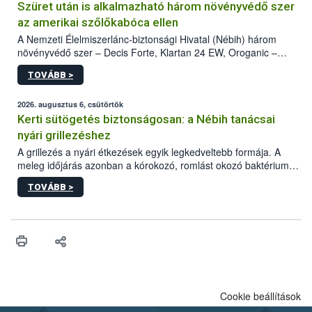
Szüret után is alkalmazható három növényvédő szer
az amerikai szőlőkabóca ellen
A Nemzeti Élelmiszerlánc-biztonsági Hivatal (Nébih) három
növényvédő szer – Decis Forte, Klartan 24 EW, Oroganic –
engedélyokiratát módosította, így azok a szüretet követően,
TOVÁBB >
egészen a vesszőérettség (BBCH 91) stádiumáig
felhasználhatóak a szőlőben. A kiterjesztések célja, hogy a korai
érésű szőlőkben is legyen lehetőség a károsító elleni további
2026. augusztus 6, csütörtök
védekezésre. Az Oroganic készítmény kis kiszerelésben kiskerti
Kerti sütögetés biztonságosan: a Nébih tanácsai
felhasználók számára is elérhető és ökológiai termesztésben is
nyári grillezéshez
engedélyezett.
A grillezés a nyári étkezések egyik legkedveltebb formája. A
meleg időjárás azonban a kórokozó, romlást okozó baktériumok
gyorsabb szaporodásának is kedvez. A szabadtéri sütögetés
TOVÁBB >
ezért nem csupán a megfelelő sütési technikáról szól: legalább
ilyen fontos az alapanyagok biztonságos kezelése, az alapvető
higiéniai szabályok betartása, a megfelelő hőkezelés, valamint a
maradékok szakszerű tárolása. A Nemzeti Élelmiszerlánc-
biztonsági Hivatal (Nébih) Oktatási Programja összegyűjtötte a
biztonságos grillezés legfontosabb tudnivalóit.
Cookie beállítások