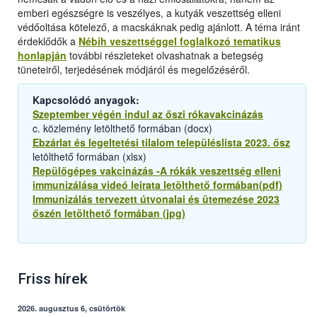
emberi egészségre is veszélyes, a kutyák veszettség elleni
védőoltása kötelező, a macskáknak pedig ajánlott. A téma iránt
érdeklődők a
Nébih veszettséggel foglalkozó tematikus
honlapján
további részleteket olvashatnak a betegség
tüneteiről, terjedésének módjáról és megelőzéséről.
Kapcsolódó anyagok:
Szeptember végén indul az őszi rókavakcinázás
c. közlemény letölthető formában (docx)
Ebzárlat és legeltetési tilalom településlista 2023. ősz
letölthető formában (xlsx)
Repülőgépes vakcinázás -A rókák veszettség elleni
immunizálása videó leirata letölthető formában(pdf)
Immunizálás tervezett útvonalai és ütemezése 2023
őszén letölthető formában (jpg)
Friss hírek
2026. augusztus 6, csütörtök