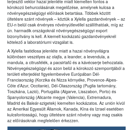
terjesztő vektor hazai jelenléte miatt kiemelten fontos a
kórokozó behurcolásának megelőzése, amelynek kulcsa a
növényegészségügyi előírások betartása. Többek között
ültetésre szánt növények – köztük a Xylella gazdanövények – az
EU-n belül csak érvényes növényútlevéllel szállíthatóak, míg az
ún. harmadik országoknál növényegészségügyi export
bizonyítvány is kell. A kiemelt kockázatú gazdanövényeknél
kötelező a laboratóriumi vizsgálat is.
A Xylella fastidiosa jelenléte miatt a hazai növényvilágra
különösen veszélyes az olajfa, a leander, a levendula, a
mandula, a citrusfélék, a pacsirtafű és a kávécserje behozatala.
Növényegészségügyi és azon belül a kórokozó szempontjából a
területi elterjedést figyelembevéve Európában Dél-
Franciaország (Korzika és Nizza környéke, Provence-Alpes-
Côte d’Azur, Occitanie), Dél-Olaszország (Puglia tartomány,
Toszkána, Lazió), Portugália (Algarve, Lisszabon, Porto) és
Spanyolország (Alicante megye (Valencia), Extremadura,
Madrid és Baleár-szigetek) kiemelten kockázatos. Az unión kívül
az Amerikai Egyesült Államok, Kanada, Kína és Izrael esetében
kulcsfontosságú, hogy ültetésre szánt növény vagy mag csakis
az előírásoknak megfelelően érkezzen.