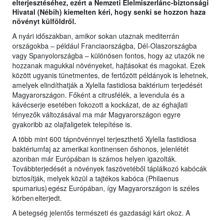
elterjesztéséhez, ezért a Nemzeti Élelmiszerlánc-biztonsági
Hivatal (Nébih) kiemelten kéri, hogy senki se hozzon haza
növényt külföldről.
A nyári időszakban, amikor sokan utaznak mediterrán
országokba – például Franciaországba, Dél-Olaszországba
vagy Spanyolországba – különösen fontos, hogy az utazók ne
hozzanak magukkal növényeket, hajtásokat és magokat. Ezek
között ugyanis tünetmentes, de fertőzött példányok is lehetnek,
amelyek elindíthatják a Xylella fastidiosa baktérium terjedését
Magyarországon. Főként a citrusfélék, a levendula és a
kávécserje esetében fokozott a kockázat, de az éghajlati
tényezők változásával ma már Magyarországon egyre
gyakoribb az olajfaligetek telepítése is.
A több mint 600 tápnövénnyel terjeszthető Xylella fastidiosa
baktériumfaj az amerikai kontinensen őshonos, jelenlétét
azonban már Európában is számos helyen igazolták.
Továbbterjedését a növények faszövetéből táplálkozó kabócák
biztosítják, melyek közül a tajtékos kabóca (Philaenus
spumarius) egész Európában, így Magyarországon is széles
körben elterjedt.
A betegség jelentős természeti és gazdasági kárt okoz. A