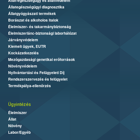
Állat-egészségügy és állatvédelem
Állategészségügyi diagnosztika
Állatgyógyászati termékek
Borászat és alkoholos italok
Élelmiszer- és takarmánybiztonság
Élelmiszerlánc-biztonsági laborhálózat
Járványvédelem
Kiemelt ügyek, EUTR
Kockázatkezelés
Mezőgazdasági genetikai erőforrások
Növényvédelem
Nyilvántartási és Felügyeleti Díj
Rendszerszervezés és felügyelet
Termékpálya-ellenőrzés
Ügyintézés
Élelmiszer
Állat
Növény
Labor/Egyéb