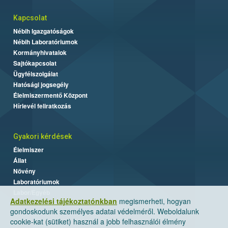
Kapcsolat
Nébih Igazgatóságok
Nébih Laboratóriumok
Kormányhivatalok
Sajtókapcsolat
Ügyfélszolgálat
Hatósági jogsegély
Élelmiszermentő Központ
Hírlevél feliratkozás
Gyakori kérdések
Élelmiszer
Állat
Növény
Laboratóriumok
Labor/Egyéb
Adatkezelési tájékoztatónkban
megismerheti, hogyan
gondoskodunk személyes adatai védelméről. Weboldalunk
cookie-kat (sütiket) használ a jobb felhasználói élmény