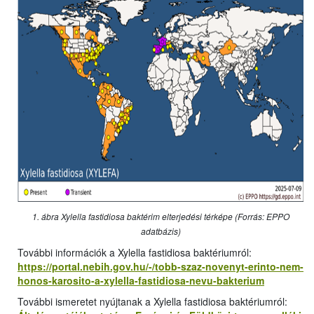
1. ábra Xylella fastidiosa baktérim elterjedési térképe (Forrás: EPPO
adatbázis)
További információk a Xylella fastidiosa baktériumról:
https://portal.nebih.gov.hu/-/tobb-szaz-novenyt-erinto-nem-
honos-karosito-a-xylella-fastidiosa-nevu-bakterium
További ismeretet nyújtanak a Xylella fastidiosa baktériumról: