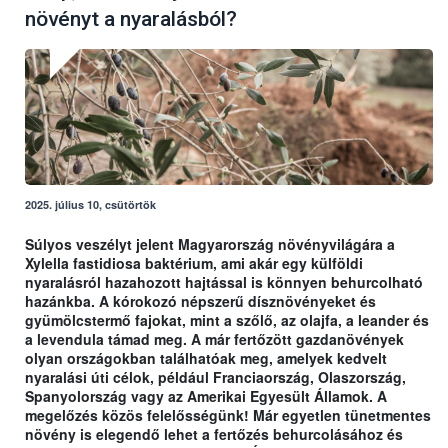
növényt a nyaralásból?
2025. július 10, csütörtök
Súlyos veszélyt jelent Magyarország növényvilágára a
Xylella fastidiosa baktérium, ami akár egy külföldi
nyaralásról hazahozott hajtással is könnyen behurcolható
hazánkba. A kórokozó népszerű dísznövényeket és
gyümölcstermő fajokat, mint a szőlő, az olajfa, a leander és
a levendula támad meg. A már fertőzött gazdanövények
olyan országokban találhatóak meg, amelyek kedvelt
nyaralási úti célok, például Franciaország, Olaszország,
Spanyolország vagy az Amerikai Egyesült Államok. A
megelőzés közös felelősségünk! Már egyetlen tünetmentes
növény is elegendő lehet a fertőzés behurcolásához és