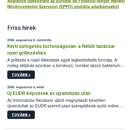
Általános tájékoztató az Európai és Földközi-tenger melléki
Növényvédelmi Szervezet (EPPO) globális adatbázisából
Friss hírek
2026. augusztus 6, csütörtök
Kerti sütögetés biztonságosan: a Nébih tanácsai
nyári grillezéshez
A grillezés a nyári étkezések egyik legkedveltebb formája. A
meleg időjárás azonban a kórokozó, romlást okozó baktériumok
gyorsabb szaporodásának is kedvez. A szabadtéri sütögetés
TOVÁBB >
ezért nem csupán a megfelelő sütési technikáról szól: legalább
ilyen fontos az alapanyagok biztonságos kezelése, az alapvető
higiéniai szabályok betartása, a megfelelő hőkezelés, valamint a
2026. augusztus 4, kedd
maradékok szakszerű tárolása. A Nemzeti Élelmiszerlánc-
Új EUDR képzések az újraindulás után
biztonsági Hivatal (Nébih) Oktatási Programja összegyűjtötte a
Az Információs Rendszer újbóli megnyitását követően
biztonságos grillezés legfontosabb tudnivalóit.
újraindultak az EUDR szerinti piaci szereplőknek szóló online
képzések.
TOVÁBB >