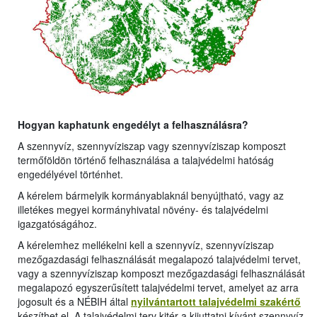
Hogyan kaphatunk engedélyt a felhasználásra?
A szennyvíz, szennyvíziszap vagy szennyvíziszap komposzt
termőföldön történő felhasználása a talajvédelmi hatóság
engedélyével történhet.
A kérelem bármelyik kormányablaknál benyújtható, vagy az
illetékes megyei kormányhivatal növény- és talajvédelmi
igazgatóságához.
A kérelemhez mellékelni kell a szennyvíz, szennyvíziszap
mezőgazdasági felhasználását megalapozó talajvédelmi tervet,
vagy a szennyvíziszap komposzt mezőgazdasági felhasználását
megalapozó egyszerűsített talajvédelmi tervet, amelyet az arra
jogosult és a NÉBIH által
nyilvántartott talajvédelmi szakértő
készíthet el. A talajvédelmi terv kitér a kijuttatni kívánt szennyvíz,