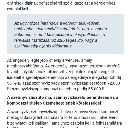
eljárások díjának befizetéséről szóló igazolást a kérelemhez
csatolni kell.
Az ügyintézés határideje a kérelem talajvédelmi
hatósághoz érkezésétől számított 21 nap, azonban
ebbe nem számít bele például a hiánypótláshoz, a
tényállás tisztázásához szükséges idő, vagy a
szakhatósági eljárás időtartama.
Az engedély legfeljebb öt évig érvényes, amely
meghosszabbítható. Az engedély ugyanazon területen történő
további folytatásának, ellenőrző vizsgálatok alapján végzett
ismételt engedélyezésének díja az engedélyre megállapított díj
50 %-a, azaz szennyvíz vagy szennyvíziszap esetében 72.000
Ft szennyvíziszap komposzt esetében pedig 55.000 Ft.
A szennyvíztisztító mű, szennyvízkezelő berendezés és a
komposztálótelep üzemeltetőjének kötelességei
A szennyvíz, szennyvíziszap, illetve szennyvíziszap komposzt
mezőgazdasági felhasználásra történő átadásáról, átvételéről
bizonylatot kell kiállítani, amelyhez csatolni kell a felhasználásra