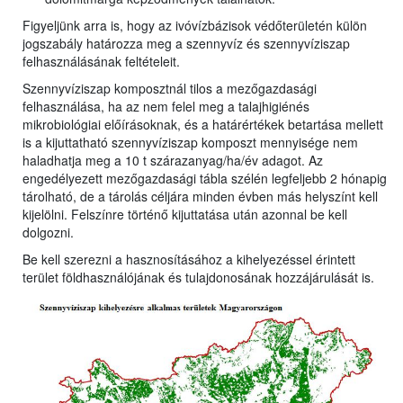
Figyeljünk arra is, hogy az ivóvízbázisok védőterületén külön
jogszabály határozza meg a szennyvíz és szennyvíziszap
felhasználásának feltételeit.
Szennyvíziszap komposztnál tilos a mezőgazdasági
felhasználása, ha az nem felel meg a talajhigiénés
mikrobiológiai előírásoknak, és a határértékek betartása mellett
is a kijuttatható szennyvíziszap komposzt mennyisége nem
haladhatja meg a 10 t szárazanyag/ha/év adagot. Az
engedélyezett mezőgazdasági tábla szélén legfeljebb 2 hónapig
tárolható, de a tárolás céljára minden évben más helyszínt kell
kijelölni. Felszínre történő kijuttatása után azonnal be kell
dolgozni.
Be kell szerezni a hasznosításához a kihelyezéssel érintett
terület földhasználójának és tulajdonosának hozzájárulását is.