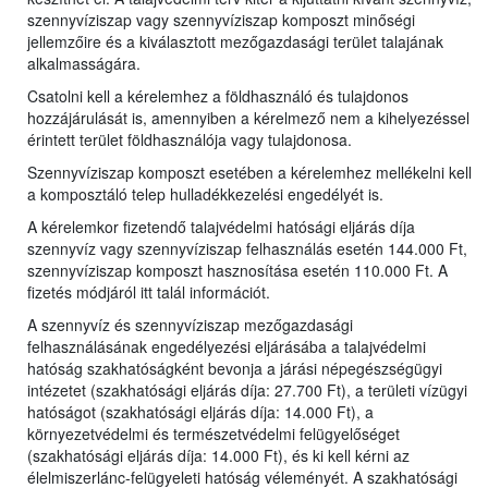
szennyvíziszap vagy szennyvíziszap komposzt minőségi
jellemzőire és a kiválasztott mezőgazdasági terület talajának
alkalmasságára.
Csatolni kell a kérelemhez a földhasználó és tulajdonos
hozzájárulását is, amennyiben a kérelmező nem a kihelyezéssel
érintett terület földhasználója vagy tulajdonosa.
Szennyvíziszap komposzt esetében a kérelemhez mellékelni kell
a komposztáló telep hulladékkezelési engedélyét is.
A kérelemkor fizetendő talajvédelmi hatósági eljárás díja
szennyvíz vagy szennyvíziszap felhasználás esetén 144.000 Ft,
szennyvíziszap komposzt hasznosítása esetén 110.000 Ft. A
fizetés módjáról itt talál információt.
A szennyvíz és szennyvíziszap mezőgazdasági
felhasználásának engedélyezési eljárásába a talajvédelmi
hatóság szakhatóságként bevonja a járási népegészségügyi
intézetet (szakhatósági eljárás díja: 27.700 Ft), a területi vízügyi
hatóságot (szakhatósági eljárás díja: 14.000 Ft), a
környezetvédelmi és természetvédelmi felügyelőséget
(szakhatósági eljárás díja: 14.000 Ft), és ki kell kérni az
élelmiszerlánc-felügyeleti hatóság véleményét. A szakhatósági