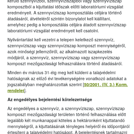
kerülő szennyvízből, szennyvíziszapból vagy szennyvíziszap
komposztból a kijuttatási időszak előtti laboratóriumi vizsgálat
eredményeit. A szennyvíziszap komposztálás céljára történő
átadásáról, átvételéről szintén bizonylatot kell kiállítani,
amelyhez pedig a komposztálás céljára átadott szennyvíziszap
laboratóriumi vizsgálat eredményeit kell csatolni.
Nyilvántartást kell vezetni a telepen keletkező szennyvíz,
szennyvíziszap vagy szennyvíziszap komposzt mennyiségéről,
azok minőségi jellemzőiről, az alkalmazott iszapkezelés
módjáról, a szennyvíz, szennyvíziszap vagy szennyvíziszap
komposzt mezőgazdasági felhasználásra történő átadásáról.
Minden év március 31-éig meg kell küldeni a talajvédelmi
hatóságnak az előző évi tevékenységére vonatkozó adatokat a
jogszabályban meghatározottak szerint [
50/2001. (IV. 3.) Korm.
rendelet
].
Az engedélyes bejelentési kötelezettsége
Az engedélyes a szennyvíz, a szennyvíziszap, szennyvíziszap
komposzt mezőgazdasági területen történő felhasználása előtt
legalább két munkanappal köteles a hektáronként kijuttatandó
mennyiségről, a kijuttatásának tényleges helyéről és időpontjáról
értesíteni a talajvédelmi hatóságot. A bejelentésnek tartalmazni