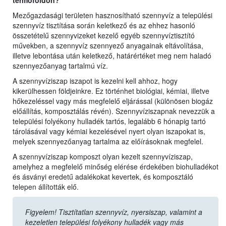
termőföldön?
Mezőgazdasági területen hasznosítható szennyvíz a települési
szennyvíz tisztítása során keletkező és az ehhez hasonló
összetételű szennyvizeket kezelő egyéb szennyvíztisztító
művekben, a szennyvíz szennyező anyagainak eltávolítása,
illetve lebontása után keletkező, határértéket meg nem haladó
szennyezőanyag tartalmú víz.
A szennyvíziszap iszapot is kezelni kell ahhoz, hogy
kikerülhessen földjeinkre. Ez történhet biológiai, kémiai, illetve
hőkezeléssel vagy más megfelelő eljárással (különösen biogáz
előállítás, komposztálás révén). Szennyvíziszapnak nevezzük a
települési folyékony hulladék tartós, legalább 6 hónapig tartó
tárolásával vagy kémiai kezelésével nyert olyan iszapokat is,
melyek szennyezőanyag tartalma az előírásoknak megfelel.
A szennyvíziszap komposzt olyan kezelt szennyvíziszap,
amelyhez a megfelelő minőség elérése érdekében biohulladékot
és ásványi eredetű adalékokat kevertek, és komposztáló
telepen állították elő.
Figyelem! Tisztítatlan szennyvíz, nyersiszap, valamint a
kezeletlen települési folyékony hulladék vagy más