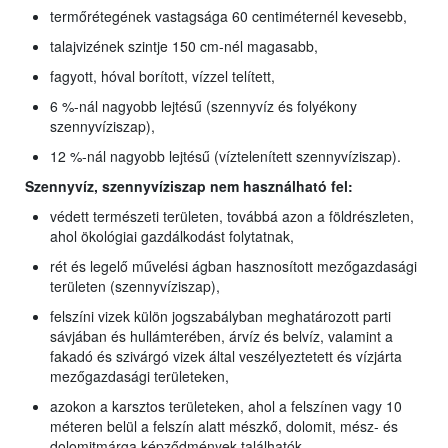
termőrétegének vastagsága 60 centiméternél kevesebb,
talajvizének szintje 150 cm-nél magasabb,
fagyott, hóval borított, vízzel telített,
6 %-nál nagyobb lejtésű (szennyvíz és folyékony
szennyvíziszap),
12 %-nál nagyobb lejtésű (víztelenített szennyvíziszap).
Szennyvíz, szennyvíziszap nem használható fel:
védett természeti területen, továbbá azon a földrészleten,
ahol ökológiai gazdálkodást folytatnak,
rét és legelő művelési ágban hasznosított mezőgazdasági
területen (szennyvíziszap),
felszíni vizek külön jogszabályban meghatározott parti
sávjában és hullámterében, árvíz és belvíz, valamint a
fakadó és szivárgó vizek által veszélyeztetett és vízjárta
mezőgazdasági területeken,
azokon a karsztos területeken, ahol a felszínen vagy 10
méteren belül a felszín alatt mészkő, dolomit, mész- és
dolomitmárga képződmények találhatók.