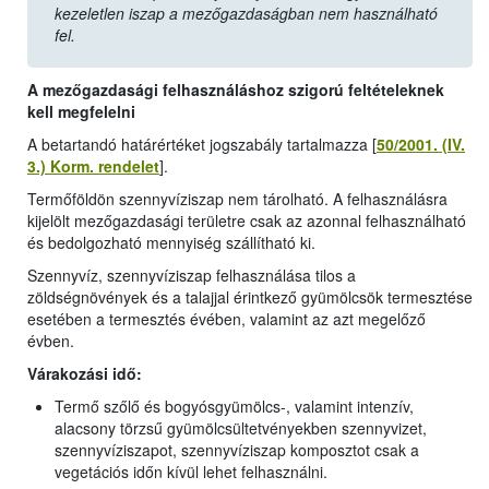
kezeletlen iszap a mezőgazdaságban nem használható
fel.
A mezőgazdasági felhasználáshoz szigorú feltételeknek
kell megfelelni
A betartandó határértéket jogszabály tartalmazza [
50/2001. (IV.
3.) Korm. rendelet
].
Termőföldön szennyvíziszap nem tárolható. A felhasználásra
kijelölt mezőgazdasági területre csak az azonnal felhasználható
és bedolgozható mennyiség szállítható ki.
Szennyvíz, szennyvíziszap felhasználása tilos a
zöldségnövények és a talajjal érintkező gyümölcsök termesztése
esetében a termesztés évében, valamint az azt megelőző
évben.
Várakozási idő:
Termő szőlő és bogyósgyümölcs-, valamint intenzív,
alacsony törzsű gyümölcsültetvényekben szennyvizet,
szennyvíziszapot, szennyvíziszap komposztot csak a
vegetációs időn kívül lehet felhasználni.