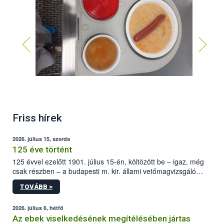
Friss hírek
2026. július 15, szerda
125 éve történt
125 évvel ezelőtt 1901. július 15-én, költözött be – igaz, még
csak részben – a budapesti m. kir. állami vetőmagvizsgáló
állomás a Kis Rókus utca 15. szám alatti, Czigler Győző által
TOVÁBB >
tervezett új épületébe.
2026. július 6, hétfő
Az ebek viselkedésének megítélésében jártas