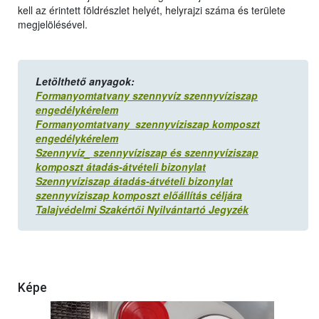
kell az érintett földrészlet helyét, helyrajzi száma és területe
megjelölésével.
Letölthető anyagok:
Formanyomtatvany szennyvíz szennyvíziszap
engedélykérelem
Formanyomtatvany szennyvíziszap komposzt
engedélykérelem
Szennyvíz_ szennyvíziszap és szennyvíziszap
komposzt átadás-átvételi bizonylat
Szennyvíziszap átadás-átvételi bizonylat
szennyvíziszap komposzt előállítás céljára
Talajvédelmi Szakértői Nyilvántartó Jegyzék
Képe