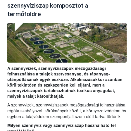
szennyvíziszap komposztot a
termőföldre
A szennyvizek, szennyvíziszapok mezőgazdasági
felhasználása a talajok szervesanyag, és tápanyag-
utánpótlásának egyik eszköze. Alkalmazásukkor azonban
körültekintően és szakszerűen kell eljárni, mert a
szennyvíziszapok tartalmazhatnak toxikus anyagokat,
melyek a talajt károsíthatják.
A szennyvizek, szennyvíziszapok mezőgazdasági felhasználása
régóta szabályozott körülmények között, a környezetvédelem és
egyben a talajvédelem szempontjait szem előtt tartva történik.
Milyen szennyvíz vagy szennyvíziszap használható fel