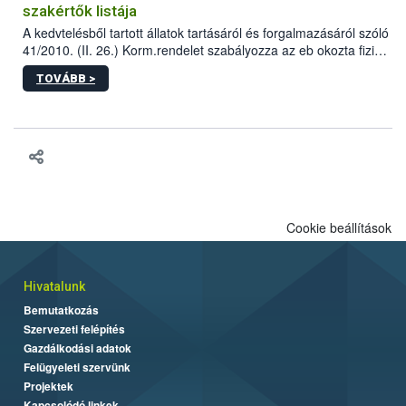
szakértők listája
A kedvtelésből tartott állatok tartásáról és forgalmazásáról szóló
41/2010. (II. 26.) Korm.rendelet szabályozza az eb okozta fizikai
sérülés, illetve ennek veszélye keletkezésekor felmerülő
TOVÁBB >
hatósági feladatokat, valamint a veszélyes eb tartását és annak
engedélyezését. Ezen eljárások során szükség esetén be kell
vonni az ebek viselkedésének megítélésében jártas szakértőt.
Cookie beállítások
Hivatalunk
Bemutatkozás
Szervezeti felépítés
Gazdálkodási adatok
Felügyeleti szervünk
Projektek
Kapcsolódó linkek