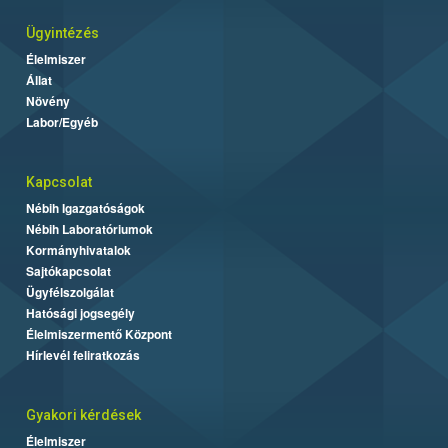
Ügyintézés
Élelmiszer
Állat
Növény
Labor/Egyéb
Kapcsolat
Nébih Igazgatóságok
Nébih Laboratóriumok
Kormányhivatalok
Sajtókapcsolat
Ügyfélszolgálat
Hatósági jogsegély
Élelmiszermentő Központ
Hírlevél feliratkozás
Gyakori kérdések
Élelmiszer