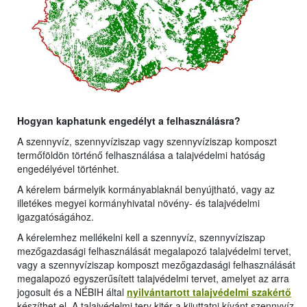
Hogyan kaphatunk engedélyt a felhasználásra?
A szennyvíz, szennyvíziszap vagy szennyvíziszap komposzt
termőföldön történő felhasználása a talajvédelmi hatóság
engedélyével történhet.
A kérelem bármelyik kormányablaknál benyújtható, vagy az
illetékes megyei kormányhivatal növény- és talajvédelmi
igazgatóságához.
A kérelemhez mellékelni kell a szennyvíz, szennyvíziszap
mezőgazdasági felhasználását megalapozó talajvédelmi tervet,
vagy a szennyvíziszap komposzt mezőgazdasági felhasználását
megalapozó egyszerűsített talajvédelmi tervet, amelyet az arra
jogosult és a NÉBIH által
nyilvántartott talajvédelmi szakértő
készíthet el. A talajvédelmi terv kitér a kijuttatni kívánt szennyvíz,