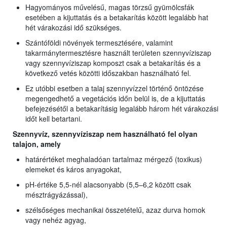
Hagyományos művelésű, magas törzsű gyümölcsfák
esetében a kijuttatás és a betakarítás között legalább hat
hét várakozási idő szükséges.
Szántóföldi növények termesztésére, valamint
takarmánytermesztésre használt területen szennyvíziszap
vagy szennyvíziszap komposzt csak a betakarítás és a
következő vetés közötti időszakban használható fel.
Ez utóbbi esetben a talaj szennyvízzel történő öntözése
megengedhető a vegetációs időn belül is, de a kijuttatás
befejezésétől a betakarításig legalább három hét várakozási
időt kell betartani.
Szennyvíz, szennyvíziszap nem használható fel olyan
talajon, amely
határértéket meghaladóan tartalmaz mérgező (toxikus)
elemeket és káros anyagokat,
pH-értéke 5,5-nél alacsonyabb (5,5–6,2 között csak
mésztrágyázással),
szélsőséges mechanikai összetételű, azaz durva homok
vagy nehéz agyag,