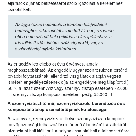
eljárások díjának befizetéséről szóló igazolást a kérelemhez
csatolni kell.
Az ügyintézés határideje a kérelem talajvédelmi
hatósághoz érkezésétől számított 21 nap, azonban
ebbe nem számít bele például a hiánypótláshoz, a
tényállás tisztázásához szükséges idő, vagy a
szakhatósági eljárás időtartama.
Az engedély legfeljebb öt évig érvényes, amely
meghosszabbítható. Az engedély ugyanazon területen történő
további folytatásának, ellenőrző vizsgálatok alapján végzett
ismételt engedélyezésének díja az engedélyre megállapított díj
50 %-a, azaz szennyvíz vagy szennyvíziszap esetében 72.000
Ft szennyvíziszap komposzt esetében pedig 55.000 Ft.
A szennyvíztisztító mű, szennyvízkezelő berendezés és a
komposztálótelep üzemeltetőjének kötelességei
A szennyvíz, szennyvíziszap, illetve szennyvíziszap komposzt
mezőgazdasági felhasználásra történő átadásáról, átvételéről
bizonylatot kell kiállítani, amelyhez csatolni kell a felhasználásra