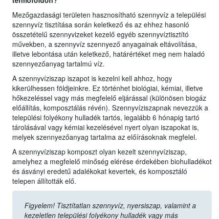
termőföldön?
Mezőgazdasági területen hasznosítható szennyvíz a települési
szennyvíz tisztítása során keletkező és az ehhez hasonló
összetételű szennyvizeket kezelő egyéb szennyvíztisztító
művekben, a szennyvíz szennyező anyagainak eltávolítása,
illetve lebontása után keletkező, határértéket meg nem haladó
szennyezőanyag tartalmú víz.
A szennyvíziszap iszapot is kezelni kell ahhoz, hogy
kikerülhessen földjeinkre. Ez történhet biológiai, kémiai, illetve
hőkezeléssel vagy más megfelelő eljárással (különösen biogáz
előállítás, komposztálás révén). Szennyvíziszapnak nevezzük a
települési folyékony hulladék tartós, legalább 6 hónapig tartó
tárolásával vagy kémiai kezelésével nyert olyan iszapokat is,
melyek szennyezőanyag tartalma az előírásoknak megfelel.
A szennyvíziszap komposzt olyan kezelt szennyvíziszap,
amelyhez a megfelelő minőség elérése érdekében biohulladékot
és ásványi eredetű adalékokat kevertek, és komposztáló
telepen állították elő.
Figyelem! Tisztítatlan szennyvíz, nyersiszap, valamint a
kezeletlen települési folyékony hulladék vagy más