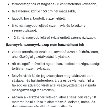
termőrétegének vastagsága 60 centiméternél kevesebb,
talajvizének szintje 150 cm-nél magasabb,
fagyott, hóval borított, vízzel telített,
6 %-nál nagyobb lejtésű (szennyvíz és folyékony
szennyvíziszap),
12 %-nál nagyobb lejtésű (víztelenített szennyvíziszap).
Szennyvíz, szennyvíziszap nem használható fel:
védett természeti területen, továbbá azon a földrészleten,
ahol ökológiai gazdálkodást folytatnak,
rét és legelő művelési ágban hasznosított mezőgazdasági
területen (szennyvíziszap),
felszíni vizek külön jogszabályban meghatározott parti
sávjában és hullámterében, árvíz és belvíz, valamint a
fakadó és szivárgó vizek által veszélyeztetett és vízjárta
mezőgazdasági területeken,
azokon a karsztos területeken, ahol a felszínen vagy 10
méteren belül a felszín alatt mészkő, dolomit, mész- és
dolomitmárga képződmények találhatók.