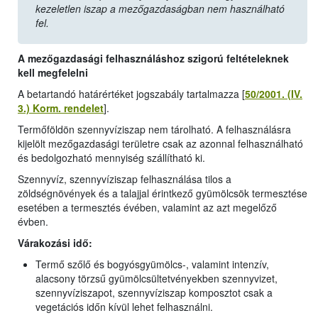
kezeletlen iszap a mezőgazdaságban nem használható
fel.
A mezőgazdasági felhasználáshoz szigorú feltételeknek
kell megfelelni
A betartandó határértéket jogszabály tartalmazza [
50/2001. (IV.
3.) Korm. rendelet
].
Termőföldön szennyvíziszap nem tárolható. A felhasználásra
kijelölt mezőgazdasági területre csak az azonnal felhasználható
és bedolgozható mennyiség szállítható ki.
Szennyvíz, szennyvíziszap felhasználása tilos a
zöldségnövények és a talajjal érintkező gyümölcsök termesztése
esetében a termesztés évében, valamint az azt megelőző
évben.
Várakozási idő:
Termő szőlő és bogyósgyümölcs-, valamint intenzív,
alacsony törzsű gyümölcsültetvényekben szennyvizet,
szennyvíziszapot, szennyvíziszap komposztot csak a
vegetációs időn kívül lehet felhasználni.