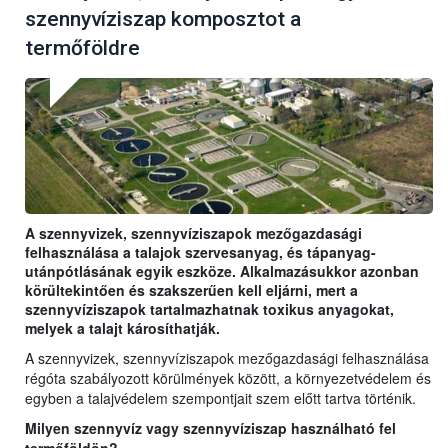
szennyvíziszap komposztot a
termőföldre
A szennyvizek, szennyvíziszapok mezőgazdasági
felhasználása a talajok szervesanyag, és tápanyag-
utánpótlásának egyik eszköze. Alkalmazásukkor azonban
körültekintően és szakszerűen kell eljárni, mert a
szennyvíziszapok tartalmazhatnak toxikus anyagokat,
melyek a talajt károsíthatják.
A szennyvizek, szennyvíziszapok mezőgazdasági felhasználása
régóta szabályozott körülmények között, a környezetvédelem és
egyben a talajvédelem szempontjait szem előtt tartva történik.
Milyen szennyvíz vagy szennyvíziszap használható fel