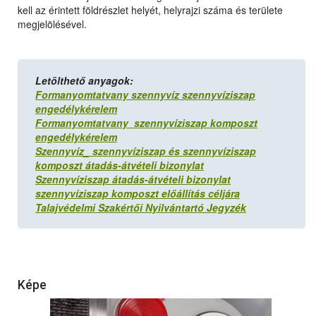
kell az érintett földrészlet helyét, helyrajzi száma és területe
megjelölésével.
Letölthető anyagok:
Formanyomtatvany szennyvíz szennyvíziszap
engedélykérelem
Formanyomtatvany szennyvíziszap komposzt
engedélykérelem
Szennyvíz_ szennyvíziszap és szennyvíziszap
komposzt átadás-átvételi bizonylat
Szennyvíziszap átadás-átvételi bizonylat
szennyvíziszap komposzt előállítás céljára
Talajvédelmi Szakértői Nyilvántartó Jegyzék
Képe