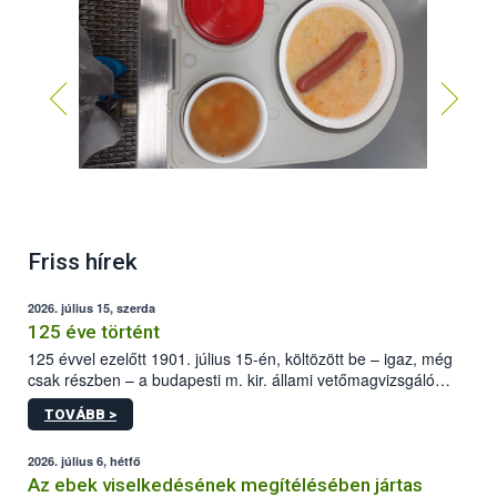
Friss hírek
2026. július 15, szerda
125 éve történt
125 évvel ezelőtt 1901. július 15-én, költözött be – igaz, még
csak részben – a budapesti m. kir. állami vetőmagvizsgáló
állomás a Kis Rókus utca 15. szám alatti, Czigler Győző által
TOVÁBB >
tervezett új épületébe.
2026. július 6, hétfő
Az ebek viselkedésének megítélésében jártas