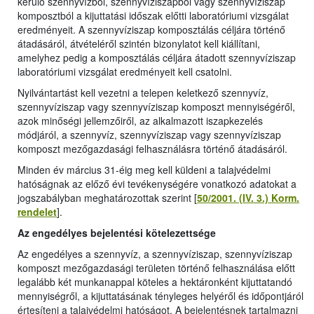
kerülő szennyvízből, szennyvíziszapból vagy szennyvíziszap
komposztból a kijuttatási időszak előtti laboratóriumi vizsgálat
eredményeit. A szennyvíziszap komposztálás céljára történő
átadásáról, átvételéről szintén bizonylatot kell kiállítani,
amelyhez pedig a komposztálás céljára átadott szennyvíziszap
laboratóriumi vizsgálat eredményeit kell csatolni.
Nyilvántartást kell vezetni a telepen keletkező szennyvíz,
szennyvíziszap vagy szennyvíziszap komposzt mennyiségéről,
azok minőségi jellemzőiről, az alkalmazott iszapkezelés
módjáról, a szennyvíz, szennyvíziszap vagy szennyvíziszap
komposzt mezőgazdasági felhasználásra történő átadásáról.
Minden év március 31-éig meg kell küldeni a talajvédelmi
hatóságnak az előző évi tevékenységére vonatkozó adatokat a
jogszabályban meghatározottak szerint [
50/2001. (IV. 3.) Korm.
rendelet
].
Az engedélyes bejelentési kötelezettsége
Az engedélyes a szennyvíz, a szennyvíziszap, szennyvíziszap
komposzt mezőgazdasági területen történő felhasználása előtt
legalább két munkanappal köteles a hektáronként kijuttatandó
mennyiségről, a kijuttatásának tényleges helyéről és időpontjáról
értesíteni a talajvédelmi hatóságot. A bejelentésnek tartalmazni