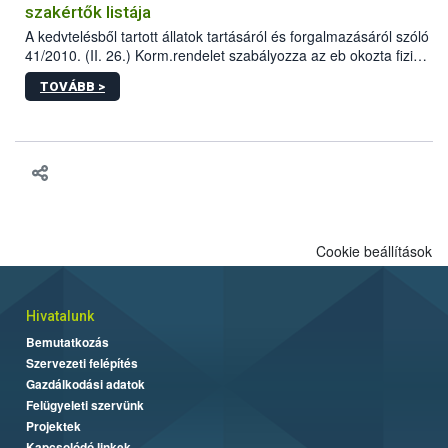
szakértők listája
A kedvtelésből tartott állatok tartásáról és forgalmazásáról szóló
41/2010. (II. 26.) Korm.rendelet szabályozza az eb okozta fizikai
sérülés, illetve ennek veszélye keletkezésekor felmerülő
TOVÁBB >
hatósági feladatokat, valamint a veszélyes eb tartását és annak
engedélyezését. Ezen eljárások során szükség esetén be kell
vonni az ebek viselkedésének megítélésében jártas szakértőt.
Cookie beállítások
Hivatalunk
Bemutatkozás
Szervezeti felépítés
Gazdálkodási adatok
Felügyeleti szervünk
Projektek
Kapcsolódó linkek