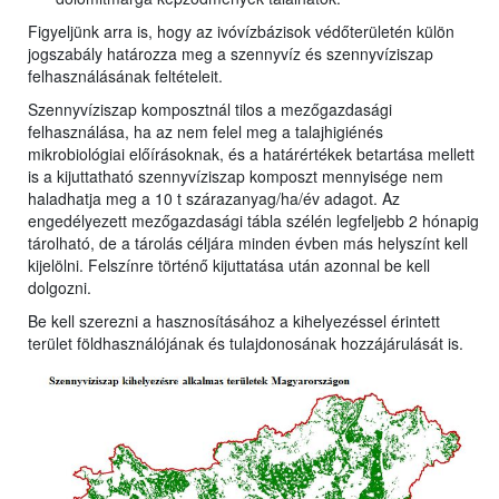
Figyeljünk arra is, hogy az ivóvízbázisok védőterületén külön
jogszabály határozza meg a szennyvíz és szennyvíziszap
felhasználásának feltételeit.
Szennyvíziszap komposztnál tilos a mezőgazdasági
felhasználása, ha az nem felel meg a talajhigiénés
mikrobiológiai előírásoknak, és a határértékek betartása mellett
is a kijuttatható szennyvíziszap komposzt mennyisége nem
haladhatja meg a 10 t szárazanyag/ha/év adagot. Az
engedélyezett mezőgazdasági tábla szélén legfeljebb 2 hónapig
tárolható, de a tárolás céljára minden évben más helyszínt kell
kijelölni. Felszínre történő kijuttatása után azonnal be kell
dolgozni.
Be kell szerezni a hasznosításához a kihelyezéssel érintett
terület földhasználójának és tulajdonosának hozzájárulását is.