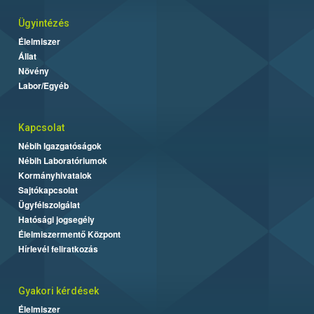
Ügyintézés
Élelmiszer
Állat
Növény
Labor/Egyéb
Kapcsolat
Nébih Igazgatóságok
Nébih Laboratóriumok
Kormányhivatalok
Sajtókapcsolat
Ügyfélszolgálat
Hatósági jogsegély
Élelmiszermentő Központ
Hírlevél feliratkozás
Gyakori kérdések
Élelmiszer