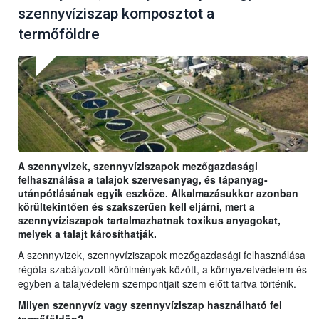
szennyvíziszap komposztot a
termőföldre
A szennyvizek, szennyvíziszapok mezőgazdasági
felhasználása a talajok szervesanyag, és tápanyag-
utánpótlásának egyik eszköze. Alkalmazásukkor azonban
körültekintően és szakszerűen kell eljárni, mert a
szennyvíziszapok tartalmazhatnak toxikus anyagokat,
melyek a talajt károsíthatják.
A szennyvizek, szennyvíziszapok mezőgazdasági felhasználása
régóta szabályozott körülmények között, a környezetvédelem és
egyben a talajvédelem szempontjait szem előtt tartva történik.
Milyen szennyvíz vagy szennyvíziszap használható fel