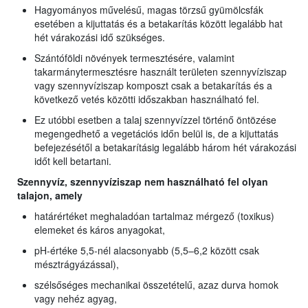
Hagyományos művelésű, magas törzsű gyümölcsfák
esetében a kijuttatás és a betakarítás között legalább hat
hét várakozási idő szükséges.
Szántóföldi növények termesztésére, valamint
takarmánytermesztésre használt területen szennyvíziszap
vagy szennyvíziszap komposzt csak a betakarítás és a
következő vetés közötti időszakban használható fel.
Ez utóbbi esetben a talaj szennyvízzel történő öntözése
megengedhető a vegetációs időn belül is, de a kijuttatás
befejezésétől a betakarításig legalább három hét várakozási
időt kell betartani.
Szennyvíz, szennyvíziszap nem használható fel olyan
talajon, amely
határértéket meghaladóan tartalmaz mérgező (toxikus)
elemeket és káros anyagokat,
pH-értéke 5,5-nél alacsonyabb (5,5–6,2 között csak
mésztrágyázással),
szélsőséges mechanikai összetételű, azaz durva homok
vagy nehéz agyag,