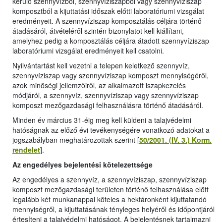
kerülő szennyvízből, szennyvíziszapból vagy szennyvíziszap
komposztból a kijuttatási időszak előtti laboratóriumi vizsgálat
eredményeit. A szennyvíziszap komposztálás céljára történő
átadásáról, átvételéről szintén bizonylatot kell kiállítani,
amelyhez pedig a komposztálás céljára átadott szennyvíziszap
laboratóriumi vizsgálat eredményeit kell csatolni.
Nyilvántartást kell vezetni a telepen keletkező szennyvíz,
szennyvíziszap vagy szennyvíziszap komposzt mennyiségéről,
azok minőségi jellemzőiről, az alkalmazott iszapkezelés
módjáról, a szennyvíz, szennyvíziszap vagy szennyvíziszap
komposzt mezőgazdasági felhasználásra történő átadásáról.
Minden év március 31-éig meg kell küldeni a talajvédelmi
hatóságnak az előző évi tevékenységére vonatkozó adatokat a
jogszabályban meghatározottak szerint [
50/2001. (IV. 3.) Korm.
rendelet
].
Az engedélyes bejelentési kötelezettsége
Az engedélyes a szennyvíz, a szennyvíziszap, szennyvíziszap
komposzt mezőgazdasági területen történő felhasználása előtt
legalább két munkanappal köteles a hektáronként kijuttatandó
mennyiségről, a kijuttatásának tényleges helyéről és időpontjáról
értesíteni a talajvédelmi hatóságot. A bejelentésnek tartalmazni