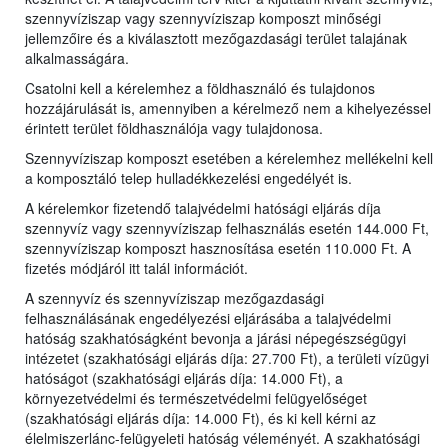
szennyvíziszap vagy szennyvíziszap komposzt minőségi
jellemzőire és a kiválasztott mezőgazdasági terület talajának
alkalmasságára.
Csatolni kell a kérelemhez a földhasználó és tulajdonos
hozzájárulását is, amennyiben a kérelmező nem a kihelyezéssel
érintett terület földhasználója vagy tulajdonosa.
Szennyvíziszap komposzt esetében a kérelemhez mellékelni kell
a komposztáló telep hulladékkezelési engedélyét is.
A kérelemkor fizetendő talajvédelmi hatósági eljárás díja
szennyvíz vagy szennyvíziszap felhasználás esetén 144.000 Ft,
szennyvíziszap komposzt hasznosítása esetén 110.000 Ft. A
fizetés módjáról itt talál információt.
A szennyvíz és szennyvíziszap mezőgazdasági
felhasználásának engedélyezési eljárásába a talajvédelmi
hatóság szakhatóságként bevonja a járási népegészségügyi
intézetet (szakhatósági eljárás díja: 27.700 Ft), a területi vízügyi
hatóságot (szakhatósági eljárás díja: 14.000 Ft), a
környezetvédelmi és természetvédelmi felügyelőséget
(szakhatósági eljárás díja: 14.000 Ft), és ki kell kérni az
élelmiszerlánc-felügyeleti hatóság véleményét. A szakhatósági