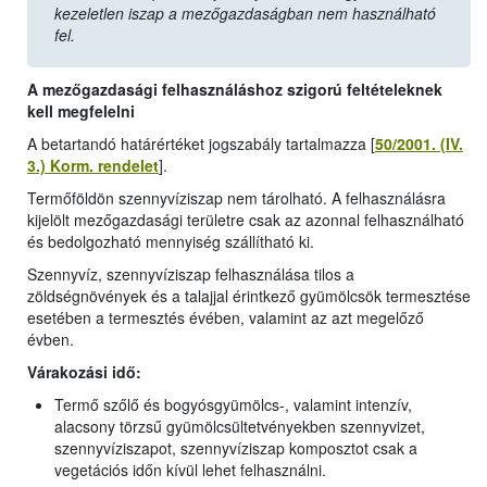
kezeletlen iszap a mezőgazdaságban nem használható
fel.
A mezőgazdasági felhasználáshoz szigorú feltételeknek
kell megfelelni
A betartandó határértéket jogszabály tartalmazza [
50/2001. (IV.
3.) Korm. rendelet
].
Termőföldön szennyvíziszap nem tárolható. A felhasználásra
kijelölt mezőgazdasági területre csak az azonnal felhasználható
és bedolgozható mennyiség szállítható ki.
Szennyvíz, szennyvíziszap felhasználása tilos a
zöldségnövények és a talajjal érintkező gyümölcsök termesztése
esetében a termesztés évében, valamint az azt megelőző
évben.
Várakozási idő:
Termő szőlő és bogyósgyümölcs-, valamint intenzív,
alacsony törzsű gyümölcsültetvényekben szennyvizet,
szennyvíziszapot, szennyvíziszap komposztot csak a
vegetációs időn kívül lehet felhasználni.