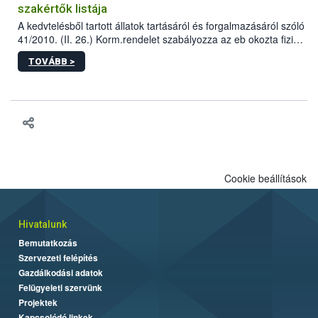
szakértők listája
A kedvtelésből tartott állatok tartásáról és forgalmazásáról szóló
41/2010. (II. 26.) Korm.rendelet szabályozza az eb okozta fizikai
sérülés, illetve ennek veszélye keletkezésekor felmerülő
TOVÁBB >
hatósági feladatokat, valamint a veszélyes eb tartását és annak
engedélyezését. Ezen eljárások során szükség esetén be kell
vonni az ebek viselkedésének megítélésében jártas szakértőt.
Cookie beállítások
Hivatalunk
Bemutatkozás
Szervezeti felépítés
Gazdálkodási adatok
Felügyeleti szervünk
Projektek
Kapcsolódó linkek