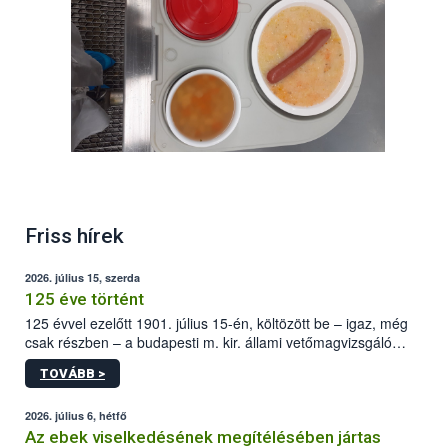
Friss hírek
2026. július 15, szerda
125 éve történt
125 évvel ezelőtt 1901. július 15-én, költözött be – igaz, még
csak részben – a budapesti m. kir. állami vetőmagvizsgáló
állomás a Kis Rókus utca 15. szám alatti, Czigler Győző által
TOVÁBB >
tervezett új épületébe.
2026. július 6, hétfő
Az ebek viselkedésének megítélésében jártas