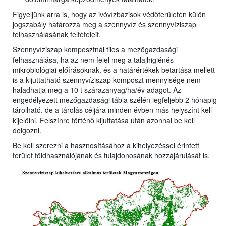
Figyeljünk arra is, hogy az ivóvízbázisok védőterületén külön
jogszabály határozza meg a szennyvíz és szennyvíziszap
felhasználásának feltételeit.
Szennyvíziszap komposztnál tilos a mezőgazdasági
felhasználása, ha az nem felel meg a talajhigiénés
mikrobiológiai előírásoknak, és a határértékek betartása mellett
is a kijuttatható szennyvíziszap komposzt mennyisége nem
haladhatja meg a 10 t szárazanyag/ha/év adagot. Az
engedélyezett mezőgazdasági tábla szélén legfeljebb 2 hónapig
tárolható, de a tárolás céljára minden évben más helyszínt kell
kijelölni. Felszínre történő kijuttatása után azonnal be kell
dolgozni.
Be kell szerezni a hasznosításához a kihelyezéssel érintett
terület földhasználójának és tulajdonosának hozzájárulását is.