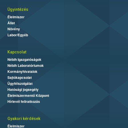
Ügyintézés
Élelmiszer
Állat
Növény
Labor/Egyéb
Kapcsolat
Nébih Igazgatóságok
Nébih Laboratóriumok
Kormányhivatalok
Sajtókapcsolat
Ügyfélszolgálat
Hatósági jogsegély
Élelmiszermentő Központ
Hírlevél feliratkozás
Gyakori kérdések
Élelmiszer