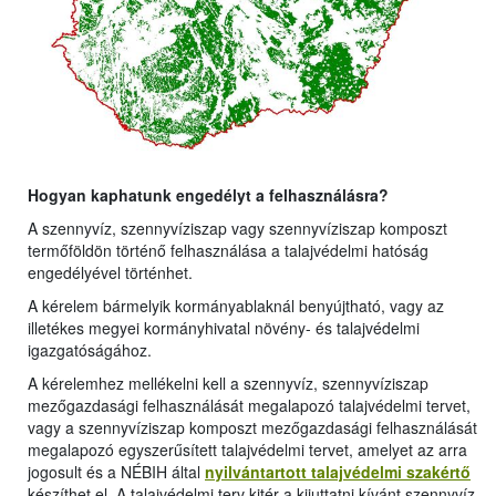
Hogyan kaphatunk engedélyt a felhasználásra?
A szennyvíz, szennyvíziszap vagy szennyvíziszap komposzt
termőföldön történő felhasználása a talajvédelmi hatóság
engedélyével történhet.
A kérelem bármelyik kormányablaknál benyújtható, vagy az
illetékes megyei kormányhivatal növény- és talajvédelmi
igazgatóságához.
A kérelemhez mellékelni kell a szennyvíz, szennyvíziszap
mezőgazdasági felhasználását megalapozó talajvédelmi tervet,
vagy a szennyvíziszap komposzt mezőgazdasági felhasználását
megalapozó egyszerűsített talajvédelmi tervet, amelyet az arra
jogosult és a NÉBIH által
nyilvántartott talajvédelmi szakértő
készíthet el. A talajvédelmi terv kitér a kijuttatni kívánt szennyvíz,