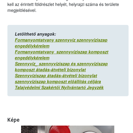
kell az érintett földrészlet helyét, helyrajzi száma és területe
megjelölésével.
Letölthető anyagok:
Formanyomtatvany szennyvíz szennyvíziszap
engedélykérelem
Formanyomtatvany szennyvíziszap komposzt
engedélykérelem
Szennyvíz_ szennyvíziszap és szennyvíziszap
komposzt átadás-átvételi bizonylat
Szennyvíziszap átadás-átvételi bizonylat
szennyvíziszap komposzt előállítás céljára
Talajvédelmi Szakértői Nyilvántartó Jegyzék
Képe