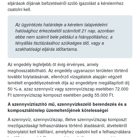
eljárások díjának befizetéséről szóló igazolást a kérelemhez
csatolni kell.
Az ügyintézés határideje a kérelem talajvédelmi
hatósághoz érkezésétől számított 21 nap, azonban
ebbe nem számít bele például a hiánypótláshoz, a
tényállás tisztázásához szükséges idő, vagy a
szakhatósági eljárás időtartama.
Az engedély legfeljebb öt évig érvényes, amely
meghosszabbítható. Az engedély ugyanazon területen történő
további folytatásának, ellenőrző vizsgálatok alapján végzett
ismételt engedélyezésének díja az engedélyre megállapított díj
50 %-a, azaz szennyvíz vagy szennyvíziszap esetében 72.000
Ft szennyvíziszap komposzt esetében pedig 55.000 Ft.
A szennyvíztisztító mű, szennyvízkezelő berendezés és a
komposztálótelep üzemeltetőjének kötelességei
A szennyvíz, szennyvíziszap, illetve szennyvíziszap komposzt
mezőgazdasági felhasználásra történő átadásáról, átvételéről
bizonylatot kell kiállítani, amelyhez csatolni kell a felhasználásra