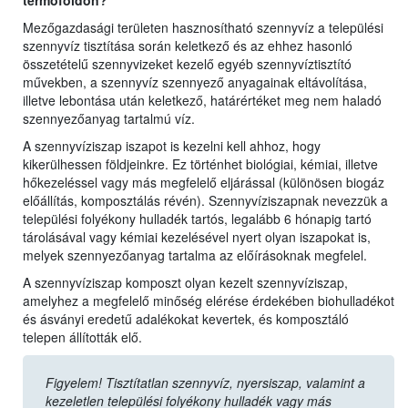
termőföldön?
Mezőgazdasági területen hasznosítható szennyvíz a települési
szennyvíz tisztítása során keletkező és az ehhez hasonló
összetételű szennyvizeket kezelő egyéb szennyvíztisztító
művekben, a szennyvíz szennyező anyagainak eltávolítása,
illetve lebontása után keletkező, határértéket meg nem haladó
szennyezőanyag tartalmú víz.
A szennyvíziszap iszapot is kezelni kell ahhoz, hogy
kikerülhessen földjeinkre. Ez történhet biológiai, kémiai, illetve
hőkezeléssel vagy más megfelelő eljárással (különösen biogáz
előállítás, komposztálás révén). Szennyvíziszapnak nevezzük a
települési folyékony hulladék tartós, legalább 6 hónapig tartó
tárolásával vagy kémiai kezelésével nyert olyan iszapokat is,
melyek szennyezőanyag tartalma az előírásoknak megfelel.
A szennyvíziszap komposzt olyan kezelt szennyvíziszap,
amelyhez a megfelelő minőség elérése érdekében biohulladékot
és ásványi eredetű adalékokat kevertek, és komposztáló
telepen állították elő.
Figyelem! Tisztítatlan szennyvíz, nyersiszap, valamint a
kezeletlen települési folyékony hulladék vagy más