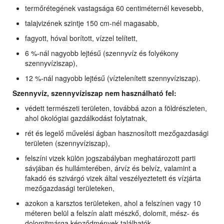
termőrétegének vastagsága 60 centiméternél kevesebb,
talajvizének szintje 150 cm-nél magasabb,
fagyott, hóval borított, vízzel telített,
6 %-nál nagyobb lejtésű (szennyvíz és folyékony
szennyvíziszap),
12 %-nál nagyobb lejtésű (víztelenített szennyvíziszap).
Szennyvíz, szennyvíziszap nem használható fel:
védett természeti területen, továbbá azon a földrészleten,
ahol ökológiai gazdálkodást folytatnak,
rét és legelő művelési ágban hasznosított mezőgazdasági
területen (szennyvíziszap),
felszíni vizek külön jogszabályban meghatározott parti
sávjában és hullámterében, árvíz és belvíz, valamint a
fakadó és szivárgó vizek által veszélyeztetett és vízjárta
mezőgazdasági területeken,
azokon a karsztos területeken, ahol a felszínen vagy 10
méteren belül a felszín alatt mészkő, dolomit, mész- és
dolomitmárga képződmények találhatók.