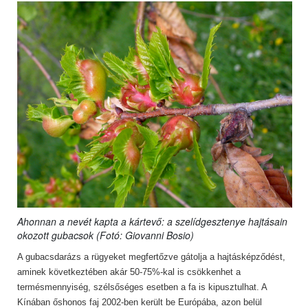
Ahonnan a nevét kapta a kártevő: a szelídgesztenye hajtásain
okozott gubacsok (Fotó: Giovanni Bosio)
A gubacsdarázs a rügyeket megfertőzve gátolja a hajtásképződést,
aminek következtében akár 50-75%-kal is csökkenhet a
termésmennyiség, szélsőséges esetben a fa is kipusztulhat. A
Kínában őshonos faj 2002-ben került be Európába, azon belül