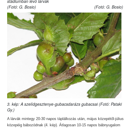
stádiumban lévő lárvák
(Fotó: G. Bosio) (Fotó: G. Bosio)
3. kép: A szelídgesztenye-gubacsdarázs gubacsai (Fotó: Pataki
Gy.)
A lárvák mintegy 20-30 napos táplálkozás után, május közepétől-július
közepéig bábozódnak (4. kép). Átlagosan 10-15 napos bábnyugalom