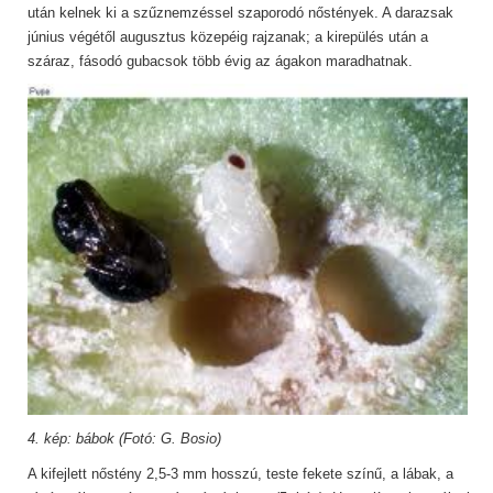
után kelnek ki a szűznemzéssel szaporodó nőstények. A darazsak
június végétől augusztus közepéig rajzanak; a kirepülés után a
száraz, fásodó gubacsok több évig az ágakon maradhatnak.
4. kép: bábok (Fotó: G. Bosio)
A kifejlett nőstény 2,5-3 mm hosszú, teste fekete színű, a lábak, a