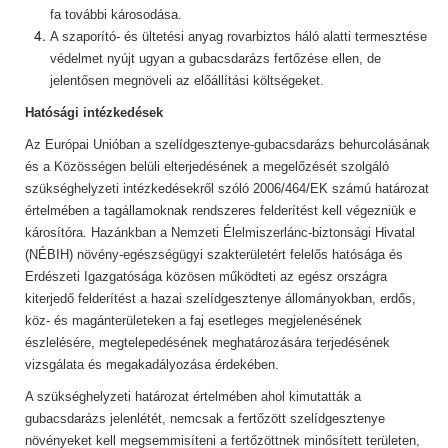
fa további károsodása.
A szaporító- és ültetési anyag rovarbiztos háló alatti termesztése
védelmet nyújt ugyan a gubacsdarázs fertőzése ellen, de
jelentősen megnöveli az előállítási költségeket.
Hatósági intézkedések
Az Európai Unióban a szelídgesztenye-gubacsdarázs behurcolásának
és a Közösségen belüli elterjedésének a megelőzését szolgáló
szükséghelyzeti intézkedésekről szóló 2006/464/EK számú határozat
értelmében a tagállamoknak rendszeres felderítést kell végezniük e
károsítóra. Hazánkban a Nemzeti Élelmiszerlánc-biztonsági Hivatal
(NÉBIH) növény-egészségügyi szakterületért felelős hatósága és
Erdészeti Igazgatósága közösen működteti az egész országra
kiterjedő felderítést a hazai szelídgesztenye állományokban, erdős,
köz- és magánterületeken a faj esetleges megjelenésének
észlelésére, megtelepedésének meghatározására terjedésének
vizsgálata és megakadályozása érdekében.
A szükséghelyzeti határozat értelmében ahol kimutatták a
gubacsdarázs jelenlétét, nemcsak a fertőzött szelídgesztenye
növényeket kell megsemmisíteni a fertőzöttnek minősített területen,