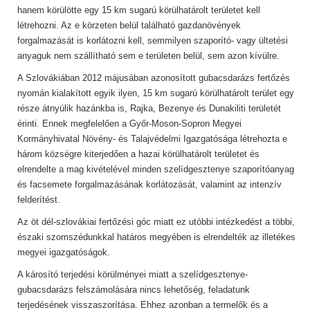
hanem körülötte egy 15 km sugarú körülhatárolt területet kell
létrehozni. Az e körzeten belül található gazdanövények
forgalmazását is korlátozni kell, semmilyen szaporító- vagy ültetési
anyaguk nem szállítható sem e területen belül, sem azon kívülre.
A Szlovákiában 2012 májusában azonosított gubacsdarázs fertőzés
nyomán kialakított egyik ilyen, 15 km sugarú körülhatárolt terület egy
része átnyúlik hazánkba is, Rajka, Bezenye és Dunakiliti területét
érinti. Ennek megfelelően a Győr-Moson-Sopron Megyei
Kormányhivatal Növény- és Talajvédelmi Igazgatósága létrehozta e
három községre kiterjedően a hazai körülhatárolt területet és
elrendelte a mag kivételével minden szelídgesztenye szaporítóanyag
és facsemete forgalmazásának korlátozását, valamint az intenzív
felderítést.
Az öt dél-szlovákiai fertőzési góc miatt ez utóbbi intézkedést a többi,
északi szomszédunkkal határos megyében is elrendelték az illetékes
megyei igazgatóságok.
A károsító terjedési körülményei miatt a szelídgesztenye-
gubacsdarázs felszámolására nincs lehetőség, feladatunk
terjedésének visszaszorítása. Ehhez azonban a termelők és a