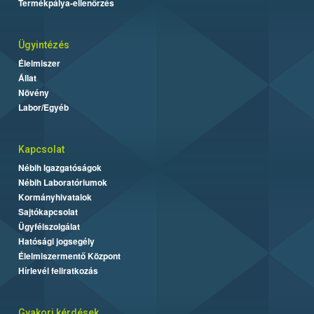
Termékpálya-ellenőrzés
Ügyintézés
Élelmiszer
Állat
Növény
Labor/Egyéb
Kapcsolat
Nébih Igazgatóságok
Nébih Laboratóriumok
Kormányhivatalok
Sajtókapcsolat
Ügyfélszolgálat
Hatósági jogsegély
Élelmiszermentő Központ
Hírlevél feliratkozás
Gyakori kérdések