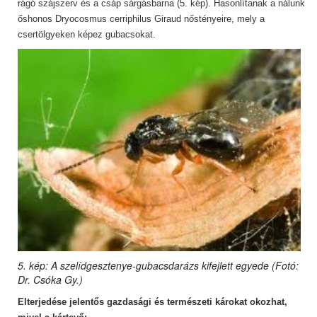
rágó szájszerv és a csáp sárgásbarna (5. kép). Hasonlítanak a nálunk
őshonos Dryocosmus cerriphilus Giraud nőstényeire, mely a
csertölgyeken képez gubacsokat.
5. kép: A szelídgesztenye-gubacsdarázs kifejlett egyede (Fotó:
Dr. Csóka Gy.)
Elterjedése jelentős gazdasági és természeti károkat okozhat,