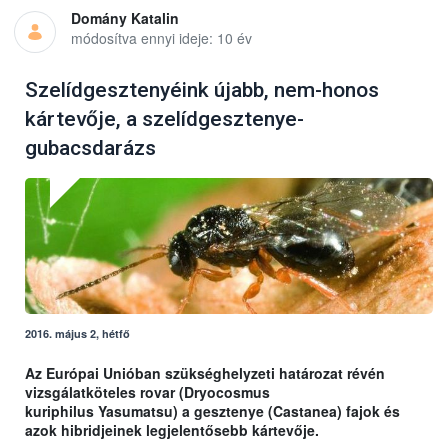
Domány Katalin
módosítva ennyi ideje: 10 év
Szelídgesztenyéink újabb, nem-honos
kártevője, a szelídgesztenye-
gubacsdarázs
2016. május 2, hétfő
Az Európai Unióban szükséghelyzeti határozat révén
vizsgálatköteles rovar (Dryocosmus
kuriphilus Yasumatsu) a gesztenye (Castanea) fajok és
azok hibridjeinek legjelentősebb kártevője.