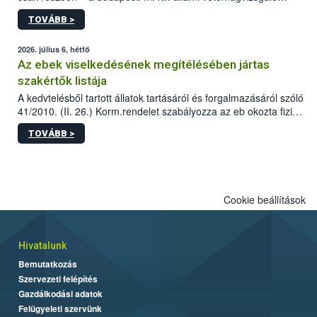
állomás a Kis Rókus utca 15. szám alatti, Czigler Győző által
TOVÁBB >
tervezett új épületébe.
2026. július 6, hétfő
Az ebek viselkedésének megítélésében jártas
szakértők listája
A kedvtelésből tartott állatok tartásáról és forgalmazásáról szóló
41/2010. (II. 26.) Korm.rendelet szabályozza az eb okozta fizikai
sérülés, illetve ennek veszélye keletkezésekor felmerülő
TOVÁBB >
hatósági feladatokat, valamint a veszélyes eb tartását és annak
engedélyezését. Ezen eljárások során szükség esetén be kell
vonni az ebek viselkedésének megítélésében jártas szakértőt.
Cookie beállítások
Hivatalunk
Bemutatkozás
Szervezeti felépítés
Gazdálkodási adatok
Felügyeleti szervünk