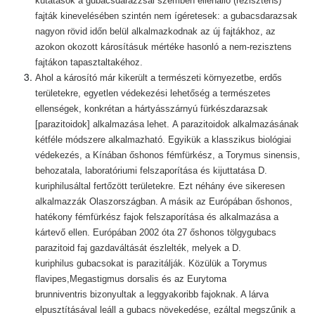
kutatások a gubacsdarázzsal szemben ellenálló (rezisztens)
fajták kinevelésében szintén nem ígéretesek: a gubacsdarazsak
nagyon rövid időn belül alkalmazkodnak az új fajtákhoz, az
azokon okozott károsításuk mértéke hasonló a nem-rezisztens
fajtákon tapasztaltakéhoz.
Ahol a károsító már kikerült a természeti környezetbe, erdős
területekre, egyetlen védekezési lehetőség a természetes
ellenségek, konkrétan a hártyásszárnyú fürkészdarazsak
[parazitoidok] alkalmazása lehet.
A parazitoidok alkalmazásának
kétféle módszere alkalmazható. Egyikük a klasszikus biológiai
védekezés, a Kínában őshonos fémfürkész, a Torymus sinensis,
behozatala, laboratóriumi felszaporítása és kijuttatása D.
kuriphilusáltal fertőzött területekre. Ezt néhány éve sikeresen
alkalmazzák Olaszországban. A másik az Európában őshonos,
hatékony fémfürkész fajok felszaporítása és alkalmazása a
kártevő ellen. Európában 2002 óta 27 őshonos tölgygubacs
parazitoid faj gazdaváltását észlelték, melyek a D.
kuriphilus gubacsokat is parazitálják. Közülük a Torymus
flavipes,Megastigmus dorsalis és az Eurytoma
brunniventris bizonyultak a leggyakoribb fajoknak. A lárva
elpusztításával leáll a gubacs növekedése, ezáltal megszűnik a