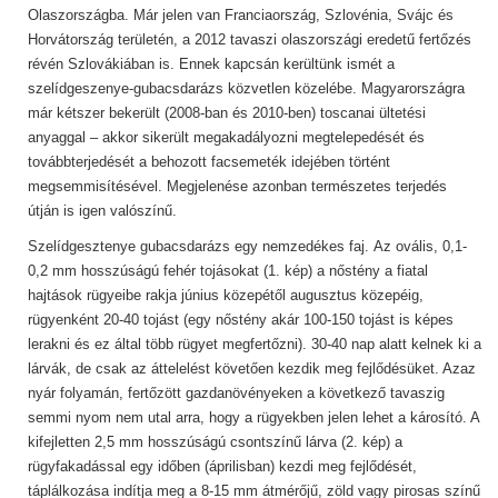
Olaszországba. Már jelen van Franciaország, Szlovénia, Svájc és
Horvátország területén, a 2012 tavaszi olaszországi eredetű fertőzés
révén Szlovákiában is. Ennek kapcsán kerültünk ismét a
szelídgeszenye-gubacsdarázs közvetlen közelébe. Magyarországra
már kétszer bekerült (2008-ban és 2010-ben) toscanai ültetési
anyaggal – akkor sikerült megakadályozni megtelepedését és
továbbterjedését a behozott facsemeték idejében történt
megsemmisítésével. Megjelenése azonban természetes terjedés
útján is igen valószínű.
Szelídgesztenye gubacsdarázs egy nemzedékes faj. Az ovális, 0,1-
0,2 mm hosszúságú fehér tojásokat (1. kép) a nőstény a fiatal
hajtások rügyeibe rakja június közepétől augusztus közepéig,
rügyenként 20-40 tojást (egy nőstény akár 100-150 tojást is képes
lerakni és ez által több rügyet megfertőzni). 30-40 nap alatt kelnek ki a
lárvák, de csak az áttelelést követően kezdik meg fejlődésüket. Azaz
nyár folyamán, fertőzött gazdanövényeken a következő tavaszig
semmi nyom nem utal arra, hogy a rügyekben jelen lehet a károsító. A
kifejletten 2,5 mm hosszúságú csontszínű lárva (2. kép) a
rügyfakadással egy időben (áprilisban) kezdi meg fejlődését,
táplálkozása indítja meg a 8-15 mm átmérőjű, zöld vagy pirosas színű