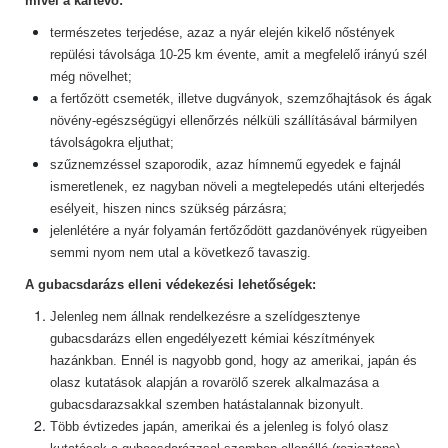
mivel a kártevő:
természetes terjedése, azaz a nyár elején kikelő nőstények
repülési távolsága 10-25 km évente, amit a megfelelő irányú szél
még növelhet;
a fertőzött csemeték, illetve dugványok, szemzőhajtások és ágak
növény-egészségügyi ellenőrzés nélküli szállításával bármilyen
távolságokra eljuthat;
szűznemzéssel szaporodik, azaz hímnemű egyedek e fajnál
ismeretlenek, ez nagyban növeli a megtelepedés utáni elterjedés
esélyeit, hiszen nincs szükség párzásra;
jelenlétére a nyár folyamán fertőződött gazdanövények rügyeiben
semmi nyom nem utal a következő tavaszig.
A gubacsdarázs elleni védekezési lehetőségek:
Jelenleg nem állnak rendelkezésre a szelídgesztenye
gubacsdarázs ellen engedélyezett kémiai készítmények
hazánkban. Ennél is nagyobb gond, hogy az amerikai, japán és
olasz kutatások alapján a rovarölő szerek alkalmazása a
gubacsdarazsakkal szemben hatástalannak bizonyult.
Több évtizedes japán, amerikai és a jelenleg is folyó olasz