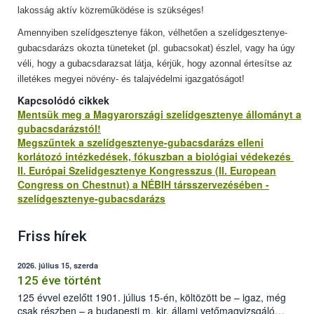
lakosság aktív közreműködése is szükséges!
Amennyiben szelídgesztenye fákon, vélhetően a szelídgesztenye-
gubacsdarázs okozta tüneteket (pl. gubacsokat) észlel, vagy ha úgy
véli, hogy a gubacsdarazsat látja, kérjük, hogy azonnal értesítse az
illetékes megyei növény- és talajvédelmi igazgatóságot!
Kapcsolódó cikkek
Mentsük meg a Magyarországi szelídgesztenye állományt a
gubacsdarázstól!
Megszűntek a szelídgesztenye-gubacsdarázs elleni
korlátozó intézkedések, fókuszban a biológiai védekezés
II. Európai Szelídgesztenye Kongresszus (II. European
Congress on Chestnut) a NÉBIH társszervezésében -
szelídgesztenye-gubacsdarázs
Friss hírek
2026. július 15, szerda
125 éve történt
125 évvel ezelőtt 1901. július 15-én, költözött be – igaz, még
csak részben – a budapesti m. kir. állami vetőmagvizsgáló