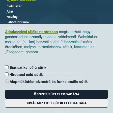
Élelmiszer
Állat
Növény
Laboratóriumok
Labor/Egyéb
Adatkezelési tájékoztatónkban
megismerheti, hogyan
gondoskodunk személyes adatai védelméről. Weboldalunk
cookie-kat (sütiket) használ a jobb felhasználói élmény
érdekében, melynek biztosításához kérjük, kattintson az
„Elfogadom” gombra.
Statisztikai célú sütik
Nemzeti Élelmiszerlánc-biztonsági Hivatal
Hirdetési célú sütik
Cím: 1024 Budapest, Keleti Károly utca. 24.
Alapműködést biztosító és funkcionális sütik
Levelezési cím: 1525 Budapest. Pf. 30.
ÖSSZES SÜTI ELFOGADÁSA
E-mail:
ugyfelszolgalat@nebih.gov.hu
Zöld szám: 06-80/263-244
KIVÁLASZTOTT SÜTIK ELFOGADÁSA
Telefon: 06-1/ 336-9000
Fax: 06-1/336-9479